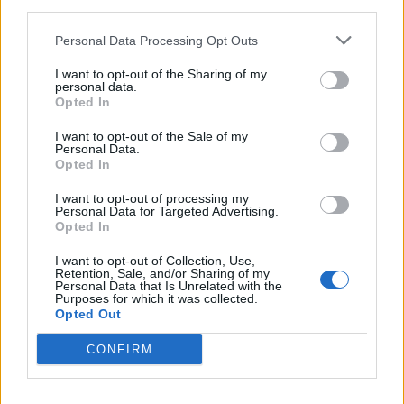
third parties.
Arnasco (5)
Personal Data Processing Opt Outs
Balestrino (9)
I want to opt-out of the Sharing of my
personal data.
Bardineto (13)
Opted In
Bergeggi (11)
I want to opt-out of the Sale of my
Boissano (23)
Personal Data.
Opted In
Borghetto Santo Spirito (57)
I want to opt-out of processing my
Borgio Verezzi (56)
Personal Data for Targeted Advertising.
Opted In
Bormida (2)
I want to opt-out of Collection, Use,
Cairo Montenotte (220)
Retention, Sale, and/or Sharing of my
Personal Data that Is Unrelated with the
Purposes for which it was collected.
Calice Ligure (19)
Opted Out
Calizzano (20)
CONFIRM
Carcare (77)