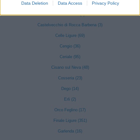
Data Deletion
Data Access
Privacy Policy
Casanova Lerrone (3)
Castelbianco (4)
Castelvecchio di Rocca Barbena (3)
Celle Ligure (69)
Cengio (36)
Ceriale (95)
Cisano sul Neva (48)
Cosseria (23)
Dego (14)
Erli (2)
Orco Feglino (17)
Finale Ligure (351)
Garlenda (16)