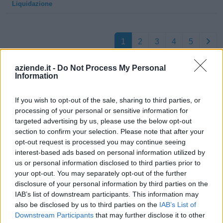
Liquidazione
1
2
3
4
5
aziende.it -
Do Not Process My Personal
Information
Visualizza tutti i comuni della
provincia di Savona
If you wish to opt-out of the sale, sharing to third parties, or
processing of your personal or sensitive information for
targeted advertising by us, please use the below opt-out
section to confirm your selection. Please note that after your
Alassio (317)
opt-out request is processed you may continue seeing
interest-based ads based on personal information utilized by
Albenga (604)
us or personal information disclosed to third parties prior to
Albissola Marina (56)
your opt-out. You may separately opt-out of the further
disclosure of your personal information by third parties on the
Albisola Superiore (93)
IAB’s list of downstream participants. This information may
Altare (29)
also be disclosed by us to third parties on the
IAB’s List of
Downstream Participants
that may further disclose it to other
Andora (147)