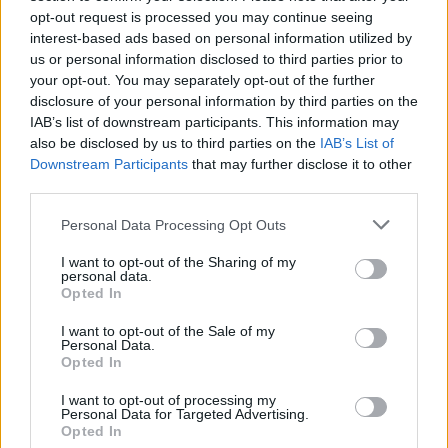
S.R.L.
opt-out request is processed you may continue seeing
interest-based ads based on personal information utilized by
S.A.G.C. S.R.L. IN
5-10 milioni
Arcola
us or personal information disclosed to third parties prior to
LIQUIDAZIONE
your opt-out. You may separately opt-out of the further
disclosure of your personal information by third parties on the
SO.L.MEC -
IAB’s list of downstream participants. This information may
SOCIETA'
1-2 milioni
Arcola
also be disclosed by us to third parties on the
IAB’s List of
COOPERATIVA A
Downstream Participants
that may further disclose it to other
R.L.
third parties.
2-5 milioni
Arcola
EVERCOLOR SRL
Personal Data Processing Opt Outs
Santo Stefano di
SPE.DE.MAR.
I want to opt-out of the Sharing of my
2-5 milioni
personal data.
Magra
S.R.L.
Opted In
I want to opt-out of the Sale of my
Personal Data.
1
2
3
4
5
Opted In
I want to opt-out of processing my
Personal Data for Targeted Advertising.
Opted In
Visualizza tutti i comuni della