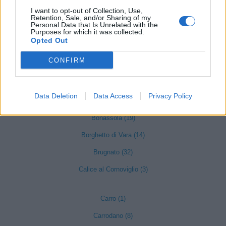
I want to opt-out of Collection, Use,
provincia di La Spezia
Retention, Sale, and/or Sharing of my
Personal Data that Is Unrelated with the
Purposes for which it was collected.
Opted Out
Ameglia (67)
CONFIRM
Arcola (111)
Beverino (17)
Data Deletion
Data Access
Privacy Policy
Bolano (71)
Bonassola (19)
Borghetto di Vara (14)
Brugnato (32)
Calice al Cornoviglio (3)
Carro (1)
Carrodano (8)