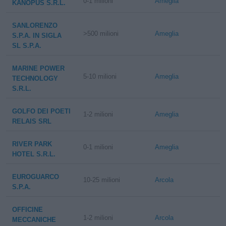
0-1 milioni
Ameglia
KANOPUS S.R.L.
SANLORENZO
>500 milioni
Ameglia
S.P.A. IN SIGLA
SL S.P.A.
MARINE POWER
5-10 milioni
Ameglia
TECHNOLOGY
S.R.L.
GOLFO DEI POETI
1-2 milioni
Ameglia
RELAIS SRL
RIVER PARK
0-1 milioni
Ameglia
HOTEL S.R.L.
EUROGUARCO
10-25 milioni
Arcola
S.P.A.
OFFICINE
1-2 milioni
Arcola
MECCANICHE