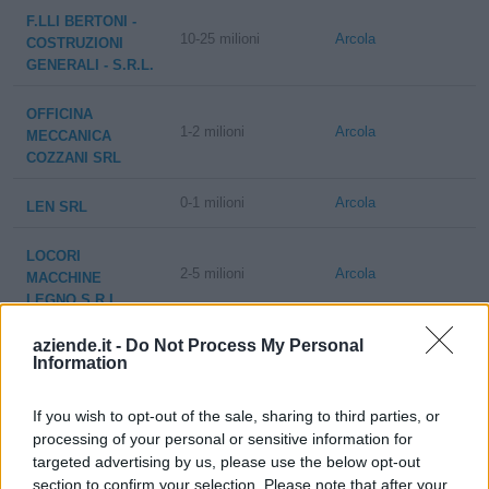
F.LLI BERTONI -
10-25 milioni
Arcola
COSTRUZIONI
GENERALI - S.R.L.
OFFICINA
1-2 milioni
Arcola
MECCANICA
COZZANI SRL
0-1 milioni
Arcola
LEN SRL
LOCORI
2-5 milioni
Arcola
MACCHINE
LEGNO S.R.L.
aziende.it -
Do Not Process My Personal
MULATTIERI
2-5 milioni
Sarzana
Information
CREATIONS S.R.L.
If you wish to opt-out of the sale, sharing to third parties, or
2-5 milioni
Arcola
2 EMME SRL
processing of your personal or sensitive information for
targeted advertising by us, please use the below opt-out
ENERNAUTICA
5-10 milioni
Arcola
section to confirm your selection. Please note that after your