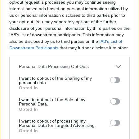
opt-out request is processed you may continue seeing
1-2 milioni
Sesta Godano
STRADEDIL S.R.L.
interest-based ads based on personal information utilized by
us or personal information disclosed to third parties prior to
Sesta Godano
COLOTTO MARCO
your opt-out. You may separately opt-out of the further
disclosure of your personal information by third parties on the
0-1 milioni
Sesta Godano
FULLY S.R.L.
IAB’s list of downstream participants. This information may
also be disclosed by us to third parties on the
IAB’s List of
Downstream Participants
that may further disclose it to other
ECOE' ENERGIA
Sesta Godano
third parties.
SRLS
Personal Data Processing Opt Outs
MEDIAVARA
Sesta Godano
S.R.L. IN
I want to opt-out of the Sharing of my
LIQUIDAZIONE
personal data.
Opted In
I want to opt-out of the Sale of my
Personal Data.
1
Opted In
I want to opt-out of processing my
Personal Data for Targeted Advertising.
Visualizza tutti i comuni della
Opted In