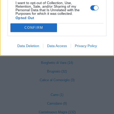
provincia di La Spezia
I want to opt-out of Collection, Use,
Retention, Sale, and/or Sharing of my
Personal Data that Is Unrelated with the
Purposes for which it was collected.
Opted Out
Ameglia (67)
CONFIRM
Arcola (111)
Beverino (17)
Bolano (71)
Data Deletion
Data Access
Privacy Policy
Bonassola (19)
Borghetto di Vara (14)
Brugnato (32)
Calice al Cornoviglio (3)
Carro (1)
Carrodano (8)
Castelnuovo Magra (132)