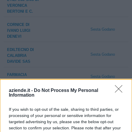
VERONICA
BERTONI E C.
CORNICE DI
Sesta Godano
IVANO LUIGI
DENEVI
EDILTECNO DI
Sesta Godano
CALABRIA
DAVIDE SAS
FARMACIA
Sesta Godano
PAGANINI
aziende.it -
Do Not Process My Personal
PISANI
Information
Sesta Godano
ALESSANDRO
If you wish to opt-out of the sale, sharing to third parties, or
ALBERGO
processing of your personal or sensitive information for
Sesta Godano
RISTORANTE
targeted advertising by us, please use the below opt-out
CANTARANA SNC
section to confirm your selection. Please note that after your