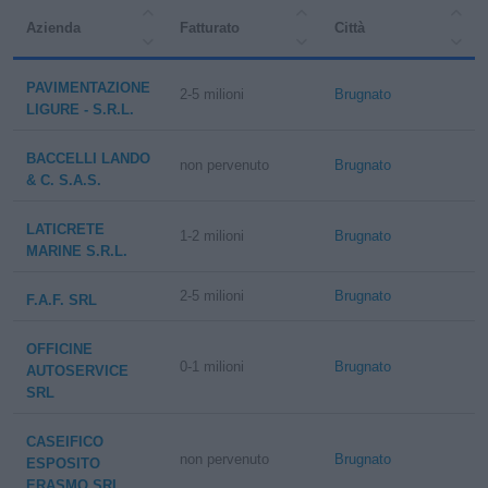
Azienda
Fatturato
Città
PAVIMENTAZIONE
2-5 milioni
Brugnato
LIGURE - S.R.L.
BACCELLI LANDO
non pervenuto
Brugnato
& C. S.A.S.
LATICRETE
1-2 milioni
Brugnato
MARINE S.R.L.
2-5 milioni
Brugnato
F.A.F. SRL
OFFICINE
0-1 milioni
Brugnato
AUTOSERVICE
SRL
CASEIFICO
non pervenuto
Brugnato
ESPOSITO
ERASMO SRL