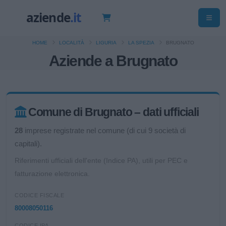
HOME
LOCALITÀ
LIGURIA
LA SPEZIA
BRUGNATO
Aziende a Brugnato
Comune di Brugnato – dati ufficiali
28
imprese registrate nel comune (di cui 9 società di
capitali).
Riferimenti ufficiali dell'ente (Indice PA), utili per PEC e
fatturazione elettronica.
CODICE FISCALE
80008050116
CODICE IPA