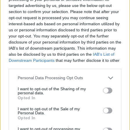
DELL'AUTISTA
Brugnato
targeted advertising by us, please use the below opt-out
DEI F.LLI
section to confirm your selection. Please note that after your
LUSARDI SNC DI
opt-out request is processed you may continue seeing
LUSARDI
interest-based ads based on personal information utilized by
us or personal information disclosed to third parties prior to
F.A.S.
your opt-out. You may separately opt-out of the further
SERRAMENTI DI
Brugnato
disclosure of your personal information by third parties on the
GREGORI
IAB’s list of downstream participants. This information may
LORENZO E C. -
also be disclosed by us to third parties on the
IAB’s List of
S.A.S.
Downstream Participants
that may further disclose it to other
third parties.
EURO P.A.G.
SOCIETA' IN
Personal Data Processing Opt Outs
Brugnato
NOME
COLLETTIVO DI P
I want to opt-out of the Sharing of my
IVA P.
personal data.
Opted In
PIZZERIA DEL
I want to opt-out of the Sale of my
BORGO ANTICO
Personal Data.
Brugnato
DI REBECCHI
Opted In
SABRINA & C.
SNC
I want to opt-out of processing my