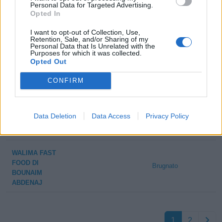
Personal Data for Targeted Advertising.
Opted In
FERNANDA
VANONI -
I want to opt-out of Collection, Use,
1-2 milioni
Brugnato
CONSORZIO DI
Retention, Sale, and/or Sharing of my
Personal Data that Is Unrelated with the
COOPERATIVE
Purposes for which it was collected.
SOCIALI
Opted Out
SAPORI D'ITALIA
CONFIRM
2-5 milioni
Brugnato
SRL
EDILSCAVI DI
Data Deletion
Data Access
Privacy Policy
0-1 milioni
Brugnato
VOLPI FRANCO &
C. S.A.S.
WALIMA FAST
FOOD DI
Brugnato
BOUNAIM
ABDENAJ
1
2