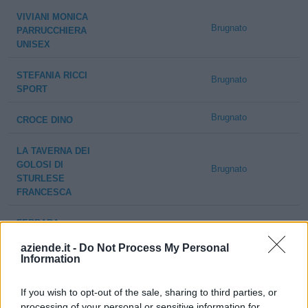
VIVIANI MONICA
Brugnato
PARRUCCHIERA
UNISEX
STEFANIA RICCI
Brugnato
SPORT
Brugnato
CROCE DINO
LA TAVERNA DEI
GOLOSI DI
Brugnato
STURLESE
FRANCESCA
FERRARA-
ENERGIE DI
Brugnato
aziende.it -
Do Not Process My Personal
FERRARA
Information
ANDREA
If you wish to opt-out of the sale, sharing to third parties, or
RISTORANTE
processing of your personal or sensitive information for