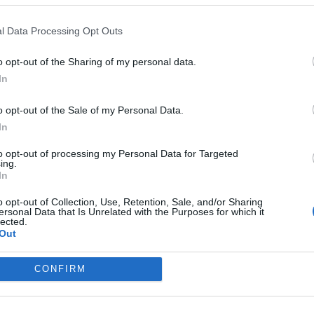
l Data Processing Opt Outs
izza tutti i comuni della provincia di
o opt-out of the Sharing of my personal data.
In
o opt-out of the Sale of my Personal Data.
Cogorno (50)
Moconesi (49)
In
Coreglia Ligure (5)
Moneglia (35)
to opt-out of processing my Personal Data for Targeted
Crocefieschi (3)
Montebruno (3)
ing.
In
Davagna (7)
Montoggio (15)
o opt-out of Collection, Use, Retention, Sale, and/or Sharing
Fascia (3)
Ne (23)
ersonal Data that Is Unrelated with the Purposes for which it
lected.
Favale di Malvaro (3)
Neirone (8)
Out
Fontanigorda (2)
Orero (17)
CONFIRM
Genova (9646)
Pieve Ligure (15)
Isola del Cantone (15)
Portofino (39)