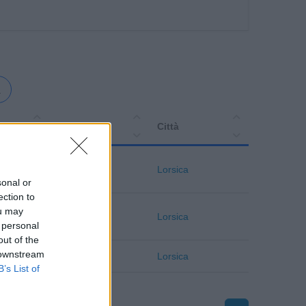
a
Provincia
Città
Genova
Lorsica
sonal or
ection to
ou may
Genova
Lorsica
 personal
out of the
 downstream
Genova
Lorsica
B’s List of