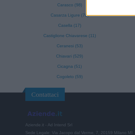
Carasco (98)
Casarza Ligure (70)
Casella (17)
Castiglione Chiavarese (11)
Ceranesi (53)
Chiavari (529)
Cicagna (51)
Cogoleto (59)
Contattaci
Aziende.it - Ad Intend Srl
Sede Legale: Via Jacopo dal Verme, 7, 20159 Milano MI