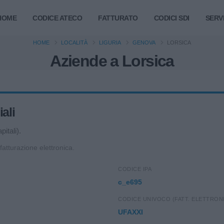
HOME
CODICE ATECO
FATTURATO
CODICI SDI
SERVI
HOME
LOCALITÀ
LIGURIA
GENOVA
LORSICA
Aziende a Lorsica
ali
itali).
 fatturazione elettronica.
CODICE IPA
c_e695
CODICE UNIVOCO (FATT. ELETTRON
UFAXXI