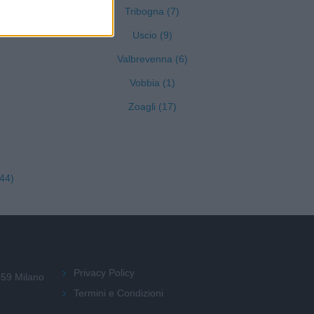
Tribogna (7)
Uscio (9)
Valbrevenna (6)
Vobbia (1)
Zoagli (17)
44)
Privacy Policy
159 Milano
Termini e Condizioni