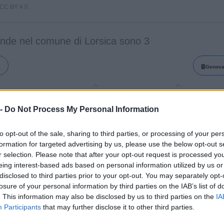
i CC BY 4.0.
ende nel comune di Lorsica sono 3
a
Genov
a
Fatturato
Ateco
 -
Do Not Process My Personal Information
A' COOP. SOCIALE S.GJERGJI
0-1 milioni
88.00.00
to opt-out of the sale, sharing to third parties, or processing of your per
formation for targeted advertising by us, please use the below opt-out s
r selection. Please note that after your opt-out request is processed y
RE DEL LEGNO DI ENRICO
43.32.02
eing interest-based ads based on personal information utilized by us or
LIERI
disclosed to third parties prior to your opt-out. You may separately opt-
losure of your personal information by third parties on the IAB’s list of
0-1 milioni
56.30.00
O SOSTENIBILE S.R.L.
. This information may also be disclosed by us to third parties on the
IA
Participants
that may further disclose it to other third parties.