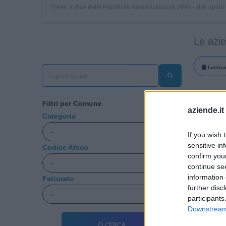
Fonte: Indice delle Pubbliche Amministrazioni (IPA) – dati apert
Le azi
Lorsic
Aziend
Filtri per Comune
aziende.it
Categoria
SOCIET
ONLUS
If you wish 
sensitive in
Codice Ateco
confirm you
VENATU
continue se
CONSIG
information 
Fatturato
further disc
TURISM
participants
Downstream 
Cerca