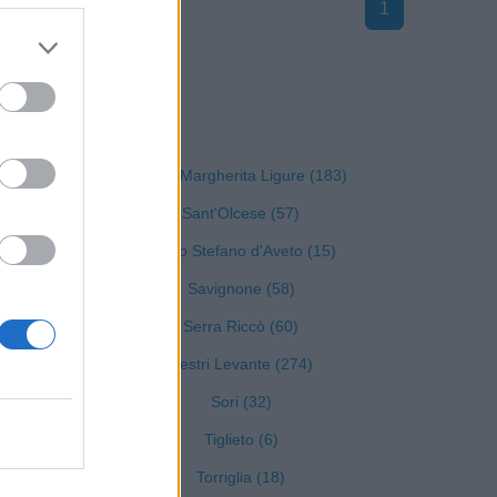
1
 Genova
Santa Margherita Ligure (183)
Sant'Olcese (57)
Santo Stefano d'Aveto (15)
Savignone (58)
Serra Riccò (60)
Sestri Levante (274)
Sori (32)
Tiglieto (6)
Torriglia (18)