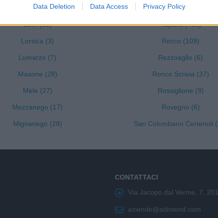
Data Deletion
Data Access
Privacy Policy
Lavagna (238)
Propata (1)
Leivi (29)
Rapallo (433)
Lorsica (3)
Recco (109)
Lumarzo (7)
Rezzoaglio (6)
Masone (28)
Ronco Scrivia (37)
Mele (27)
Rossiglione (9)
Mezzanego (17)
Rovegno (6)
Mignanego (28)
San Colombano Certenoli (
CONTATTACI
Via Jacopo dal Verme, 7, 20
aziende@adintend.com