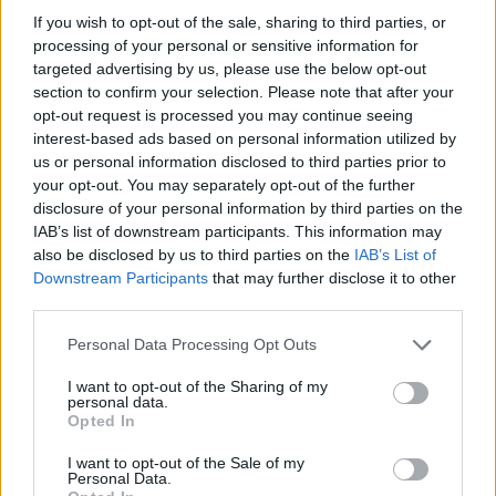
FISCALE
If you wish to opt-out of the sale, sharing to third parties, or
Bogliasco
ATTRIBUITO DAL
processing of your personal or sensitive information for
MINISTERO
targeted advertising by us, please use the below opt-out
DELLE FINANZE
section to confirm your selection. Please note that after your
E' IL SEGUENTE:
opt-out request is processed you may continue seeing
PRCMRS65E63D96VP)
interest-based ads based on personal information utilized by
us or personal information disclosed to third parties prior to
ART ELECTRIC
your opt-out. You may separately opt-out of the further
0-1 milioni
Bogliasco
SRL
disclosure of your personal information by third parties on the
IAB’s list of downstream participants. This information may
0-1 milioni
Bogliasco
T.& B. SRL
also be disclosed by us to third parties on the
IAB’s List of
Downstream Participants
that may further disclose it to other
third parties.
1
2
Personal Data Processing Opt Outs
I want to opt-out of the Sharing of my
personal data.
Opted In
Visualizza tutti i comuni della
I want to opt-out of the Sale of my
provincia di Genova
Personal Data.