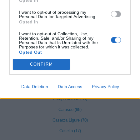
Opted In
I want to opt-out of processing my
Arenzano (177)
Personal Data for Targeted Advertising.
Opted In
Avegno (20)
I want to opt-out of Collection, Use,
Bargagli (8)
Retention, Sale, and/or Sharing of my
Personal Data that Is Unrelated with the
Bogliasco (37)
Purposes for which it was collected.
Opted Out
Borzonasca (13)
CONFIRM
Busalla (128)
Camogli (96)
Data Deletion
Data Access
Privacy Policy
Campo Ligure (48)
Campomorone (53)
Carasco (98)
Casarza Ligure (70)
Casella (17)