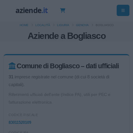
HOME
LOCALITÀ
LIGURIA
GENOVA
BOGLIASCO
Aziende a Bogliasco
Comune di Bogliasco – dati ufficiali
31
imprese registrate nel comune (di cui 8 società di
capitali).
Riferimenti ufficiali dell'ente (Indice PA), utili per PEC e
fatturazione elettronica.
CODICE FISCALE
83011520109
CODICE IPA