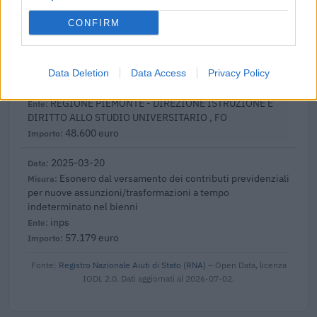
68.040 euro
CONFIRM
2025-04-01
Academy di filiera sistemi di mobilità – green jobs e
tessile, abbigliamento, moda, ai sensi della direttiva
Data Deletion
Data Access
Privacy Policy
regionale
REGIONE PIEMONTE - DIREZIONE ISTRUZIONE E
DIRITTO ALLO STUDIO UNIVERSITARIO , FO
48.600 euro
2025-03-20
Esonero dal versamento dei contributi previdenziali
per nuove assunzioni/trasformazioni a tempo
indeterminato nel bienni
inps
57.179 euro
Fonte:
Registro Nazionale Aiuti di Stato (RNA)
– Open Data, licenza
IODL 2.0. Dati aggiornati al 2026-07-02.