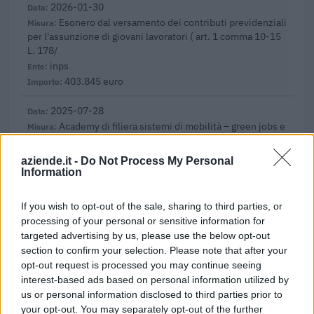
2026-01-30
Esonero dal versamento dei contributi previdenziali
per l'assunzione di giovani lavoratori ( art. 1 comma 10-15
L. 178/
inps
403.845 euro
2025-07-28
Academy di filiera sistemi di mobilità – green jobs e
tessile, abbigliamento, moda, ai sensi della direttiva
regionale
aziende.it -
Do Not Process My Personal
REGIONE PIEMONTE - DIREZIONE ISTRUZIONE E
Information
DIRITTO ALLO STUDIO UNIVERSITARIO , FO
68.040 euro
If you wish to opt-out of the sale, sharing to third parties, or
processing of your personal or sensitive information for
2025-07-28
targeted advertising by us, please use the below opt-out
Academy di filiera sistemi di mobilità – green jobs e
section to confirm your selection. Please note that after your
tessile, abbigliamento, moda, ai sensi della direttiva
opt-out request is processed you may continue seeing
regionale
interest-based ads based on personal information utilized by
REGIONE PIEMONTE - DIREZIONE ISTRUZIONE E
us or personal information disclosed to third parties prior to
DIRITTO ALLO STUDIO UNIVERSITARIO , FO
your opt-out. You may separately opt-out of the further