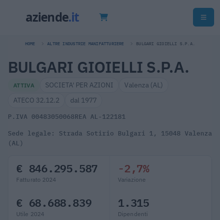
HOME
ALTRE INDUSTRIE MANIFATTURIERE
BULGARI GIOIELLI S.P.A.
BULGARI GIOIELLI S.P.A.
SOCIETA' PER AZIONI
Valenza (AL)
ATTIVA
ATECO 32.12.2
dal 1977
P.IVA 00483050068
REA AL-122181
Sede legale: Strada Sotirio Bulgari 1, 15048 Valenza
(AL)
€ 846.295.587
-2,7%
Fatturato 2024
Variazione
€ 68.688.839
1.315
Utile 2024
Dipendenti