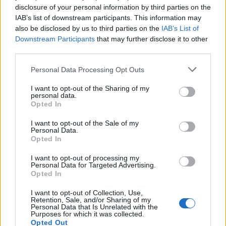
68.040 euro
disclosure of your personal information by third parties on the
IAB’s list of downstream participants. This information may
2025-07-12
also be disclosed by us to third parties on the
IAB’s List of
Regime di aiuti a sost. dell'occup. donne oper. in
Downstream Participants
that may further disclose it to other
prof. o sett.disp.rità gen. o prive di impi retrib da min. 24
third parties.
mesi, o
INPS
Personal Data Processing Opt Outs
14.286 euro
I want to opt-out of the Sharing of my
personal data.
2025-07-11
Opted In
Regime di aiuti a sost. dell'occup. donne oper. in
prof. o sett.disp.rità gen. o prive di impi retrib da min. 24
I want to opt-out of the Sale of my
mesi, o
Personal Data.
Opted In
INPS
14.286 euro
I want to opt-out of processing my
Personal Data for Targeted Advertising.
2025-05-06
Opted In
Academy di filiera sistemi di mobilità – green jobs e
I want to opt-out of Collection, Use,
tessile, abbigliamento, moda, ai sensi della direttiva
Retention, Sale, and/or Sharing of my
regionale
Personal Data that Is Unrelated with the
Purposes for which it was collected.
REGIONE PIEMONTE - DIREZIONE ISTRUZIONE E
Opted Out
DIRITTO ALLO STUDIO UNIVERSITARIO , FO