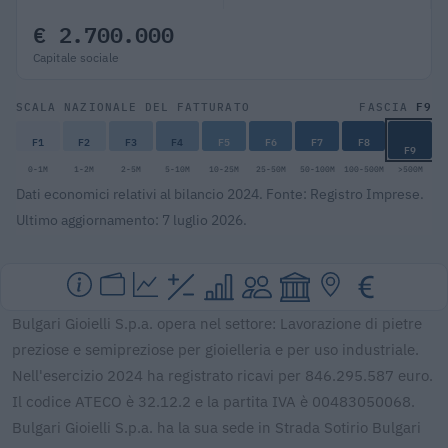
€ 2.700.000
Capitale sociale
F9
SCALA NAZIONALE DEL FATTURATO
FASCIA
F1
F2
F3
F4
F5
F6
F7
F8
F9
0-1M
1-2M
2-5M
5-10M
10-25M
25-50M
50-100M
100-500M
>500M
Dati economici relativi al bilancio 2024. Fonte: Registro Imprese.
Ultimo aggiornamento: 7 luglio 2026.
Bulgari Gioielli S.p.a. opera nel settore: Lavorazione di pietre
preziose e semipreziose per gioielleria e per uso industriale.
Nell'esercizio 2024 ha registrato ricavi per 846.295.587 euro.
Il codice ATECO è 32.12.2 e la partita IVA è 00483050068.
Bulgari Gioielli S.p.a. ha la sua sede in Strada Sotirio Bulgari