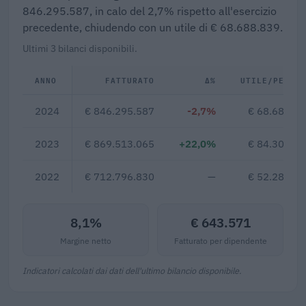
846.295.587, in calo del 2,7% rispetto all'esercizio
precedente, chiudendo con un utile di € 68.688.839.
Ultimi 3 bilanci disponibili.
ANNO
FATTURATO
Δ%
UTILE/PERDI
2024
€ 846.295.587
-2,7%
€ 68.688.8
2023
€ 869.513.065
+22,0%
€ 84.304.0
2022
€ 712.796.830
—
€ 52.287.8
8,1%
€ 643.571
Margine netto
Fatturato per dipendente
Indicatori calcolati dai dati dell'ultimo bilancio disponibile.