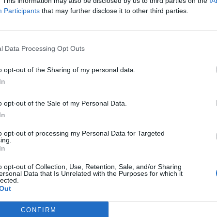
. This information may also be disclosed by us to third parties on the
IA
1-2 milioni
10.41.10
MIA OLEARIA S.R.L.
Participants
that may further disclose it to other third parties.
25-50 milioni
25.12.10
TO SPA
l Data Processing Opt Outs
0-1 milioni
72.10.00
 CONTE RICERCHE SRL
o opt-out of the Sharing of my personal data.
2-5 milioni
23.61.00
 S.R.L.
In
RDA - COMPAGNIA MARITTIMA
1-2 milioni
50.00.00
o opt-out of the Sale of my Personal Data.
ANTILE S.R.L.
In
1-2 milioni
41.20.00
-A S.R.L.
to opt-out of processing my Personal Data for Targeted
ing.
In
o opt-out of Collection, Use, Retention, Sale, and/or Sharing
ersonal Data that Is Unrelated with the Purposes for which it
lected.
Out
izza tutti i comuni della provincia di 
CONFIRM