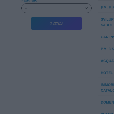
Fatturato
F.M. F.
SVILUP
Cerca
SARDE -
CAR IN
P.M. 3 S
ACQUAV
HOTEL D
IMMOBI
CATALOG
DOMEN