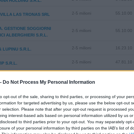
NA HOLDING S.R.L.
2-5 milioni
55.10.00
VILLA LAS TRONAS SRL
.A. GESTIONE SOGGIORNI
2-5 milioni
55.10.00
ICI ALBERGHIERI S.R.L.
2-5 milioni
16.23.10
& LUPINU S.R.L.
2-5 milioni
47.81.10
P S.R.L.
A' GESTIONE AEROPORTI -
10-25 milioni
52.23.00
 -
Do Not Process My Personal Information
O, SO.GE.A.AL. S.P.A.
to opt-out of the sale, sharing to third parties, or processing of your per
S. GESTIONE ALBERGHIERA
2-5 milioni
55.10.00
formation for targeted advertising by us, please use the below opt-out s
LI SARDI S.R.L.
r selection. Please note that after your opt-out request is processed y
eing interest-based ads based on personal information utilized by us or
A' ALGHERESE TURISTICO
2-5 milioni
55.10.00
disclosed to third parties prior to your opt-out. You may separately opt-
GHIERA SRL
losure of your personal information by third parties on the IAB’s list of