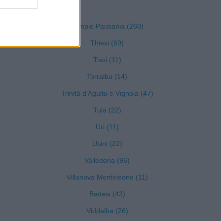
Tempio Pausania (260)
Thiesi (69)
Tissi (11)
Torralba (14)
Trinità d'Agultu e Vignola (47)
Tula (22)
Uri (11)
Usini (22)
Valledoria (96)
Villanova Monteleone (11)
Badesi (43)
Viddalba (26)