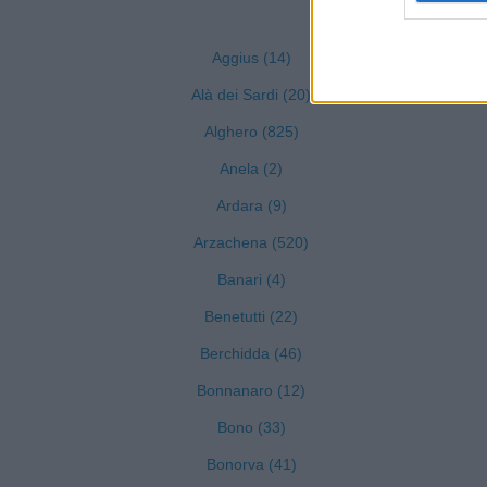
Aggius (14)
Alà dei Sardi (20)
Alghero (825)
Anela (2)
Ardara (9)
Arzachena (520)
Banari (4)
Benetutti (22)
Berchidda (46)
Bonnanaro (12)
Bono (33)
Bonorva (41)