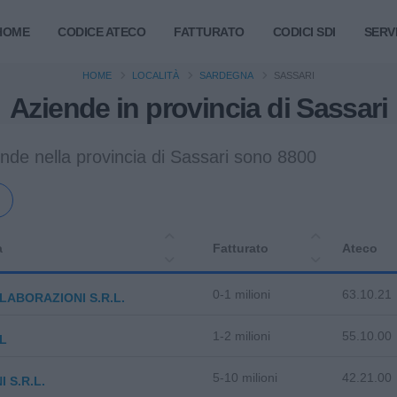
HOME
CODICE ATECO
FATTURATO
CODICI SDI
SERVI
HOME
LOCALITÀ
SARDEGNA
SASSARI
Aziende in provincia di Sassari
nde nella provincia di Sassari sono 8800
a
Fatturato
Ateco
0-1 milioni
63.10.21
ELABORAZIONI S.R.L.
1-2 milioni
55.10.00
L
5-10 milioni
42.21.00
 S.R.L.