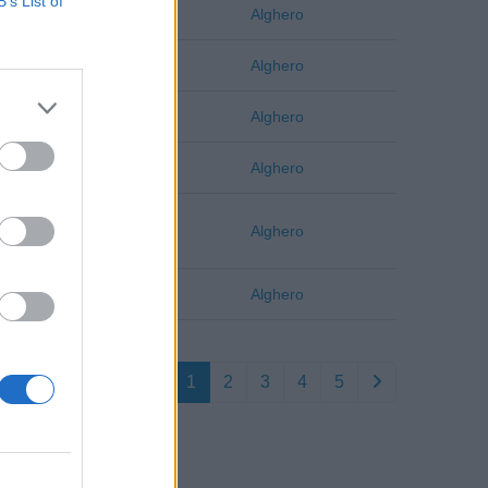
B’s List of
Sassari
Alghero
Sassari
Alghero
Sassari
Alghero
Sassari
Alghero
Sassari
Alghero
Sassari
Alghero
1
2
3
4
5
Sassari