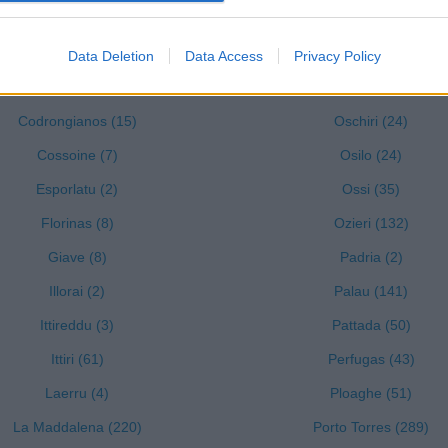
Cheremule (6)
Olbia (1944)
Data Deletion
Data Access
Privacy Policy
Chiaramonti (24)
Olmedo (40)
Codrongianos (15)
Oschiri (24)
Cossoine (7)
Osilo (24)
Esporlatu (2)
Ossi (35)
Florinas (8)
Ozieri (132)
Giave (8)
Padria (2)
Illorai (2)
Palau (141)
Ittireddu (3)
Pattada (50)
Ittiri (61)
Perfugas (43)
Laerru (4)
Ploaghe (51)
La Maddalena (220)
Porto Torres (289)