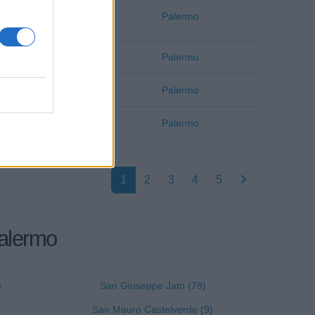
Palermo
Palermo
Palermo
Palermo
Palermo
Palermo
Palermo
Palermo
1
2
3
4
5
Palermo
)
San Giuseppe Jato (78)
San Mauro Castelverde (9)