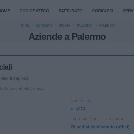
HOME
CODICE ATECO
FATTURATO
CODICI SDI
SERVI
HOME
LOCALITÀ
SICILIA
PALERMO
PALERMO
Aziende a Palermo
iali
tà di capitali).
 fatturazione elettronica.
CODICE IPA
c_g273
FATTURAZIONE ELETTRONICA
78 codici destinatario (uffici)