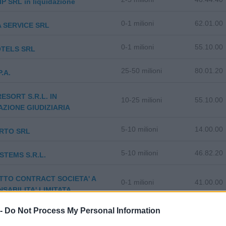
P SRL in liquidazione
0-1 milioni
62.01.00
A SERVICE SRL
0-1 milioni
55.10.00
OTELS SRL
25-50 milioni
80.01.20
.A.
ESORT S.R.L. IN
10-25 milioni
55.10.00
AZIONE GIUDIZIARIA
5-10 milioni
14.00.00
ERTO SRL
5-10 milioni
46.82.20
STEMS S.R.L.
TO CONTRACT SOCIETA' A
0-1 milioni
41.00.00
SABILITA' LIMITATA
 -
Do Not Process My Personal Information
2-5 milioni
46.36.00
S.R.L. IN LIQUIDAZIONE