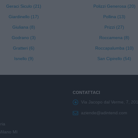
Geraci Siculo (21)
Polizzi Generosa (20)
Giardinello (17)
Pollina (13)
Giuliana (8)
Prizzi (27)
Godrano (3)
Roccamena (8)
Gratteri (6)
Roccapalumba (10)
Isnello (9)
San Cipirello (54)
CONTATTACI
Via Jacopo dal Verme, 7, 20
aziende@adintend.com
ria
Milano MI