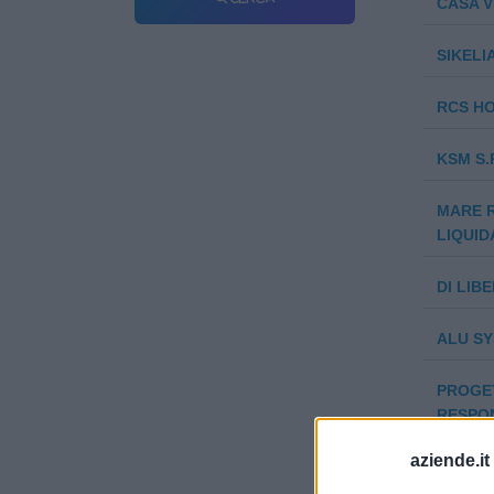
CASA VI
SIKELI
RCS H
KSM S.P
MARE R
LIQUID
DI LIB
ALU SY
PROGET
RESPON
aziende.it
SAGEL 