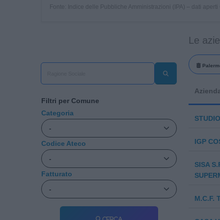
Fonte: Indice delle Pubbliche Amministrazioni (IPA) – dati apert
Le azi
Palerm
Aziend
Filtri per Comune
Categoria
STUDIO
IGP CO
Codice Ateco
SISA S.
Fatturato
SUPERM
M.C.F. 
Cerca