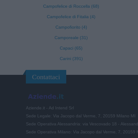
Campofelice di Roccella (68)
Campofelice di Fitalia (4)
Campofiorito (4)
Camporeale (31)
Capaci (65)
Carini (391)
Contattaci
Aziende.it - Ad Intend Srl
Sede Legale: Via Jacopo dal Verme, 7, 20159 Milano MI
Sede Operativa Alessandria: via Vescovado 18 - Alessand
Sede Operativa Milano: Via Jacopo dal Verme, 7, 20159 