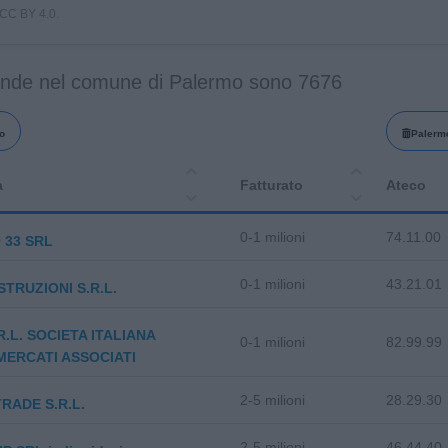
i CC BY 4.0.
ende nel comune di Palermo sono 7676
o
Palerm
a
Fatturato
Ateco
0-1 milioni
74.11.00
 33 SRL
0-1 milioni
43.21.01
STRUZIONI S.R.L.
R.L. SOCIETA ITALIANA
0-1 milioni
82.99.99
ERCATI ASSOCIATI
2-5 milioni
28.29.30
TRADE S.R.L.
2-5 milioni
46.44.40