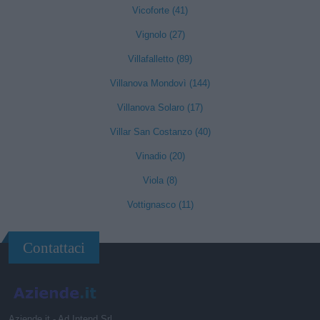
Vicoforte (41)
Vignolo (27)
Villafalletto (89)
Villanova Mondovì (144)
Villanova Solaro (17)
Villar San Costanzo (40)
Vinadio (20)
Viola (8)
Vottignasco (11)
Contattaci
Aziende.it - Ad Intend Srl