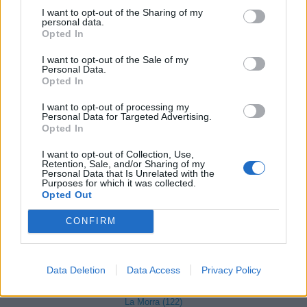
I want to opt-out of the Sharing of my
personal data.
Frabosa Sottana (37)
Opted In
Frassino (9)
I want to opt-out of the Sale of my
Personal Data.
Gaiola (5)
Opted In
Gambasca (1)
I want to opt-out of processing my
Garessio (27)
Personal Data for Targeted Advertising.
Opted In
Genola (67)
I want to opt-out of Collection, Use,
Gorzegno (6)
Retention, Sale, and/or Sharing of my
Personal Data that Is Unrelated with the
Purposes for which it was collected.
Govone (35)
Opted Out
Grinzane Cavour (34)
CONFIRM
Guarene (95)
Igliano (2)
Data Deletion
Data Access
Privacy Policy
Lagnasco (77)
La Morra (122)