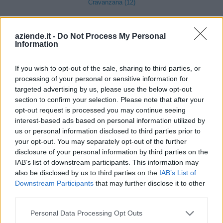
Cravanzana (12)
Crissolo (2)
aziende.it -
Do Not Process My Personal
Cuneo (1331)
Information
Demonte (30)
If you wish to opt-out of the sale, sharing to third parties, or
Diano d'Alba (98)
processing of your personal or sensitive information for
Dogliani (104)
targeted advertising by us, please use the below opt-out
section to confirm your selection. Please note that after your
Dronero (114)
opt-out request is processed you may continue seeing
interest-based ads based on personal information utilized by
Entracque (21)
us or personal information disclosed to third parties prior to
Envie (20)
your opt-out. You may separately opt-out of the further
disclosure of your personal information by third parties on the
Farigliano (49)
IAB’s list of downstream participants. This information may
Faule (6)
also be disclosed by us to third parties on the
IAB’s List of
Downstream Participants
that may further disclose it to other
Feisoglio (9)
third parties.
Fossano (501)
Personal Data Processing Opt Outs
Frabosa Soprana (8)