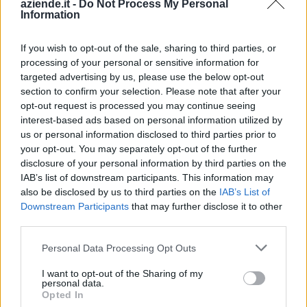
Gambasca (1)
aziende.it -
Do Not Process My Personal
Information
Garessio (27)
If you wish to opt-out of the sale, sharing to third parties, or
Genola (67)
processing of your personal or sensitive information for
Gorzegno (6)
targeted advertising by us, please use the below opt-out
section to confirm your selection. Please note that after your
Govone (35)
opt-out request is processed you may continue seeing
Grinzane Cavour (34)
interest-based ads based on personal information utilized by
us or personal information disclosed to third parties prior to
Guarene (95)
your opt-out. You may separately opt-out of the further
disclosure of your personal information by third parties on the
Igliano (2)
IAB’s list of downstream participants. This information may
Lagnasco (77)
also be disclosed by us to third parties on the
IAB’s List of
Downstream Participants
that may further disclose it to other
La Morra (122)
third parties.
Lequio Tanaro (26)
Personal Data Processing Opt Outs
Lequio Berria (10)
I want to opt-out of the Sharing of my
Lesegno (12)
personal data.
Opted In
Levice (2)