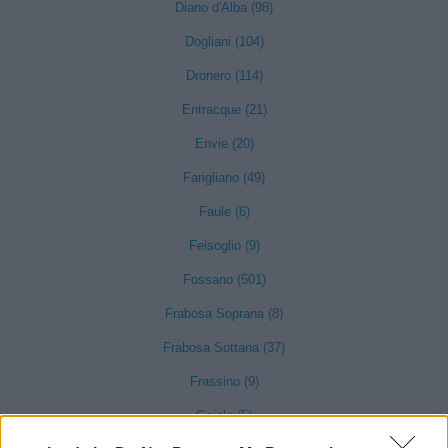
Diano d'Alba (98)
Dogliani (104)
Dronero (114)
Entracque (21)
Envie (20)
Farigliano (49)
Faule (6)
Feisoglio (9)
Fossano (501)
Frabosa Soprana (8)
Frabosa Sottana (37)
Frassino (9)
Gaiola (5)