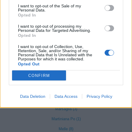
I want to opt-out of the Sale of my
Limone Piemonte (53)
Personal Data.
Opted In
Lisio (1)
I want to opt-out of processing my
Macra (1)
Personal Data for Targeted Advertising.
Opted In
Magliano Alpi (61)
I want to opt-out of Collection, Use,
Magliano Alfieri (21)
Retention, Sale, and/or Sharing of my
Personal Data that Is Unrelated with the
Purposes for which it was collected.
Mango (26)
Opted Out
Manta (55)
CONFIRM
Marene (74)
Margarita (15)
Data Deletion
Data Access
Privacy Policy
Marmora (5)
Marsaglia (3)
Martiniana Po (1)
Melle (8)