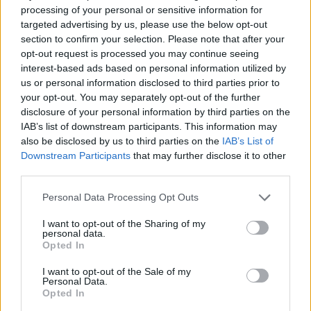
processing of your personal or sensitive information for
Corneliano d'Alba (38)
targeted advertising by us, please use the below opt-out
section to confirm your selection. Please note that after your
Cortemilia (68)
opt-out request is processed you may continue seeing
Cossano Belbo (19)
interest-based ads based on personal information utilized by
us or personal information disclosed to third parties prior to
Costigliole Saluzzo (53)
your opt-out. You may separately opt-out of the further
disclosure of your personal information by third parties on the
Cravanzana (12)
IAB’s list of downstream participants. This information may
Crissolo (2)
also be disclosed by us to third parties on the
IAB’s List of
Downstream Participants
that may further disclose it to other
Cuneo (1331)
third parties.
Demonte (30)
Personal Data Processing Opt Outs
Diano d'Alba (98)
I want to opt-out of the Sharing of my
Dogliani (104)
personal data.
Opted In
Dronero (114)
I want to opt-out of the Sale of my
Entracque (21)
Personal Data.
Opted In
Envie (20)