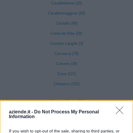
Cavallerleone (20)
Cavallermaggiore (93)
Centallo (98)
Ceresole Alba (29)
Cerretto Langhe (3)
Cervasca (79)
Cervere (38)
Ceva (121)
Cherasco (252)
Chiusa di Pesio (58)
Cigliè (2)
aziende.it -
Do Not Process My Personal
Information
Cissone (6)
If you wish to opt-out of the sale, sharing to third parties, or
Clavesana (15)