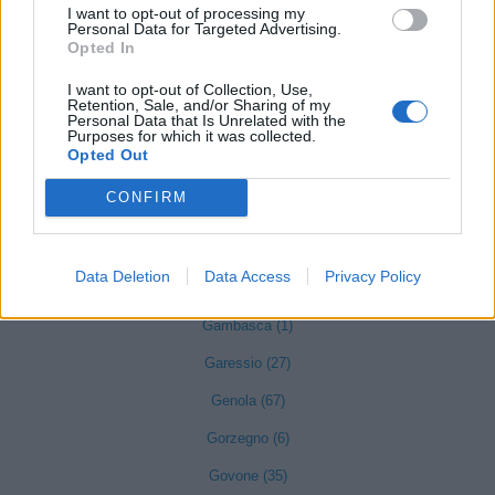
I want to opt-out of processing my
Farigliano (49)
Personal Data for Targeted Advertising.
Opted In
Faule (6)
I want to opt-out of Collection, Use,
Feisoglio (9)
Retention, Sale, and/or Sharing of my
Personal Data that Is Unrelated with the
Purposes for which it was collected.
Fossano (501)
Opted Out
Frabosa Soprana (8)
CONFIRM
Frabosa Sottana (37)
Frassino (9)
Data Deletion
Data Access
Privacy Policy
Gaiola (5)
Gambasca (1)
Garessio (27)
Genola (67)
Gorzegno (6)
Govone (35)