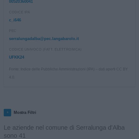
00520360041
CODICE IPA
c_i646
PEC
serralungadalba@pec.langabarolo.it
CODICE UNIVOCO (FATT. ELETTRONICA)
UFKK24
Fonte: Indice delle Pubbliche Amministrazioni (IPA) – dati aperti CC BY
4.0.
Mostra Filtri
Le aziende nel comune di Serralunga d'Alba
sono 41