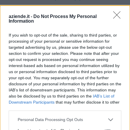
Lequio Berria (10)
aziende.it -
Do Not Process My Personal
Lesegno (12)
Information
Levice (2)
If you wish to opt-out of the sale, sharing to third parties, or
Limone Piemonte (53)
processing of your personal or sensitive information for
targeted advertising by us, please use the below opt-out
Lisio (1)
section to confirm your selection. Please note that after your
Macra (1)
opt-out request is processed you may continue seeing
interest-based ads based on personal information utilized by
Magliano Alpi (61)
us or personal information disclosed to third parties prior to
Magliano Alfieri (21)
your opt-out. You may separately opt-out of the further
disclosure of your personal information by third parties on the
Mango (26)
IAB’s list of downstream participants. This information may
also be disclosed by us to third parties on the
IAB’s List of
Manta (55)
Downstream Participants
that may further disclose it to other
Marene (74)
third parties.
Margarita (15)
Personal Data Processing Opt Outs
Marmora (5)