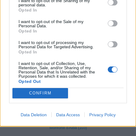
I want to opt-out of the Sharing of my
personal data.
Marsaglia (3)
Opted In
Martiniana Po (1)
I want to opt-out of the Sale of my
Personal Data.
Melle (8)
Opted In
Moiola (5)
I want to opt-out of processing my
Personal Data for Targeted Advertising.
Mombarcaro (6)
Opted In
Mombasiglio (6)
I want to opt-out of Collection, Use,
Retention, Sale, and/or Sharing of my
Monastero di Vasco (9)
Personal Data that Is Unrelated with the
Purposes for which it was collected.
Monasterolo di Savigliano (35)
Opted Out
Monchiero (17)
CONFIRM
Mondovì (490)
Data Deletion
Data Access
Privacy Policy
Monesiglio (13)
Monforte d'Alba (103)