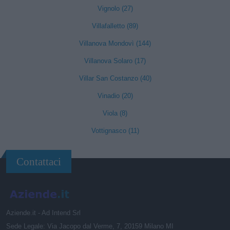
Vignolo (27)
Villafalletto (89)
Villanova Mondovì (144)
Villanova Solaro (17)
Villar San Costanzo (40)
Vinadio (20)
Viola (8)
Vottignasco (11)
Contattaci
Aziende.it - Ad Intend Srl
Sede Legale: Via Jacopo dal Verme, 7, 20159 Milano MI