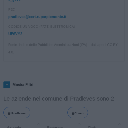
PEC
pradleves@cert.ruparpiemonte.it
CODICE UNIVOCO (FATT. ELETTRONICA)
UF6VY2
Fonte: Indice delle Pubbliche Amministrazioni (IPA) – dati aperti CC BY
4.0.
Mostra Filtri
Le aziende nel comune di Pradleves sono 2
Pradleves
Cuneo
Azienda
Fatturato
Città