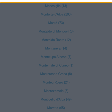
Monesiglio (13)
Monforte d'Alba (103)
Montà (73)
Montaldo di Mondovì (8)
Montaldo Roero (12)
Montanera (14)
Montelupo Albese (7)
Montemale di Cuneo (1)
Monterosso Grana (8)
Monteu Roero (24)
Montezemolo (8)
Monticello d'Alba (49)
Moretta (65)