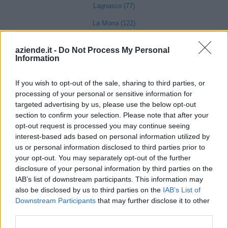
Lagnasco (77)
La Morra (122)
Lequio Tanaro (26)
aziende.it -
Do Not Process My Personal
Information
Lequio Berria (10)
Lesegno (12)
If you wish to opt-out of the sale, sharing to third parties, or
Levice (2)
processing of your personal or sensitive information for
targeted advertising by us, please use the below opt-out
Limone Piemonte (53)
section to confirm your selection. Please note that after your
opt-out request is processed you may continue seeing
Lisio (1)
interest-based ads based on personal information utilized by
Macra (1)
us or personal information disclosed to third parties prior to
your opt-out. You may separately opt-out of the further
Magliano Alpi (61)
disclosure of your personal information by third parties on the
IAB’s list of downstream participants. This information may
Magliano Alfieri (21)
also be disclosed by us to third parties on the
IAB’s List of
Mango (26)
Downstream Participants
that may further disclose it to other
third parties.
Manta (55)