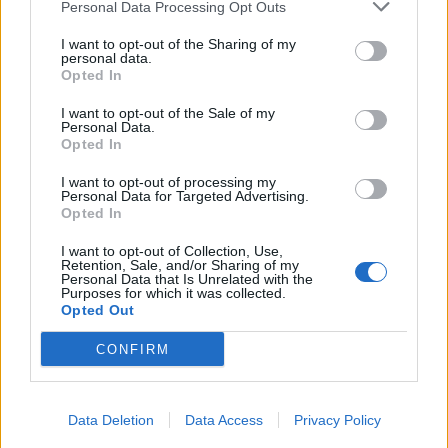
Marene (74)
Personal Data Processing Opt Outs
Margarita (15)
I want to opt-out of the Sharing of my
personal data.
Marmora (5)
Opted In
Marsaglia (3)
I want to opt-out of the Sale of my
Personal Data.
Martiniana Po (1)
Opted In
Melle (8)
I want to opt-out of processing my
Personal Data for Targeted Advertising.
Moiola (5)
Opted In
Mombarcaro (6)
I want to opt-out of Collection, Use,
Retention, Sale, and/or Sharing of my
Mombasiglio (6)
Personal Data that Is Unrelated with the
Purposes for which it was collected.
Opted Out
Monastero di Vasco (9)
Monasterolo di Savigliano (35)
CONFIRM
Monchiero (17)
Mondovì (490)
Data Deletion
Data Access
Privacy Policy