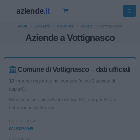
HOME
LOCALITÀ
PIEMONTE
CUNEO
VOTTIGNASCO
Aziende a Vottignasco
Comune di Vottignasco – dati ufficiali
12
imprese registrate nel comune (di cui 2 società di
capitali).
Riferimenti ufficiali dell'ente (Indice PA), utili per PEC e
fatturazione elettronica.
CODICE FISCALE
00483290045
CODICE IPA