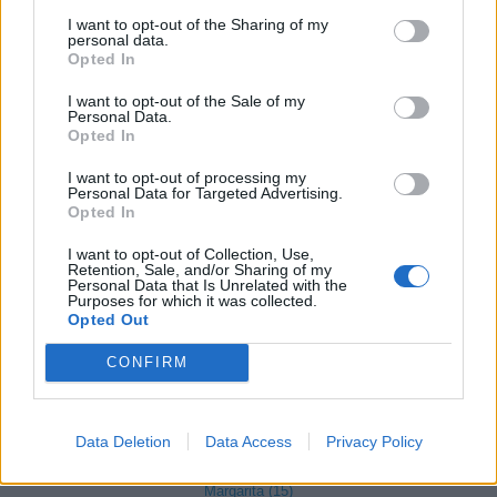
La Morra (122)
I want to opt-out of the Sharing of my
Lequio Tanaro (26)
personal data.
Opted In
Lequio Berria (10)
I want to opt-out of the Sale of my
Lesegno (12)
Personal Data.
Opted In
Levice (2)
I want to opt-out of processing my
Limone Piemonte (53)
Personal Data for Targeted Advertising.
Opted In
Lisio (1)
I want to opt-out of Collection, Use,
Macra (1)
Retention, Sale, and/or Sharing of my
Personal Data that Is Unrelated with the
Purposes for which it was collected.
Magliano Alpi (61)
Opted Out
Magliano Alfieri (21)
CONFIRM
Mango (26)
Manta (55)
Data Deletion
Data Access
Privacy Policy
Marene (74)
Margarita (15)