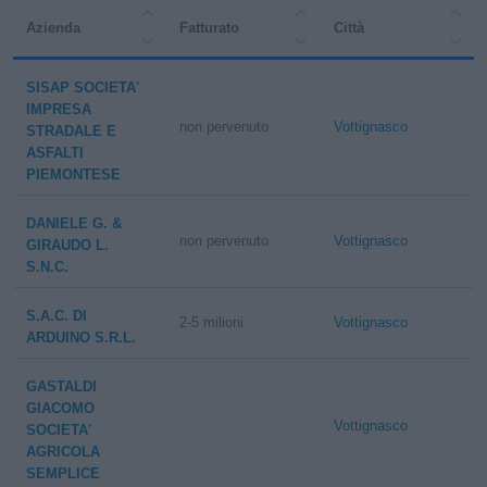
Azienda
Fatturato
Città
SISAP SOCIETA'
IMPRESA
non pervenuto
Vottignasco
STRADALE E
ASFALTI
PIEMONTESE
DANIELE G. &
non pervenuto
Vottignasco
GIRAUDO L.
S.N.C.
S.A.C. DI
2-5 milioni
Vottignasco
ARDUINO S.R.L.
GASTALDI
GIACOMO
Vottignasco
SOCIETA'
AGRICOLA
SEMPLICE