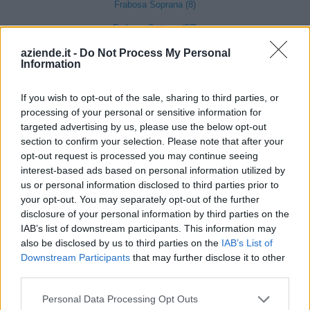
Frabosa Soprana (8)
Frabosa Sottana (37)
Frassino (9)
aziende.it -
Do Not Process My Personal
Information
Gaiola (5)
If you wish to opt-out of the sale, sharing to third parties, or
Gambasca (1)
processing of your personal or sensitive information for
Garessio (27)
targeted advertising by us, please use the below opt-out
section to confirm your selection. Please note that after your
Genola (67)
opt-out request is processed you may continue seeing
Gorzegno (6)
interest-based ads based on personal information utilized by
us or personal information disclosed to third parties prior to
Govone (35)
your opt-out. You may separately opt-out of the further
disclosure of your personal information by third parties on the
Grinzane Cavour (34)
IAB’s list of downstream participants. This information may
Guarene (95)
also be disclosed by us to third parties on the
IAB’s List of
Downstream Participants
that may further disclose it to other
Igliano (2)
third parties.
Lagnasco (77)
Personal Data Processing Opt Outs