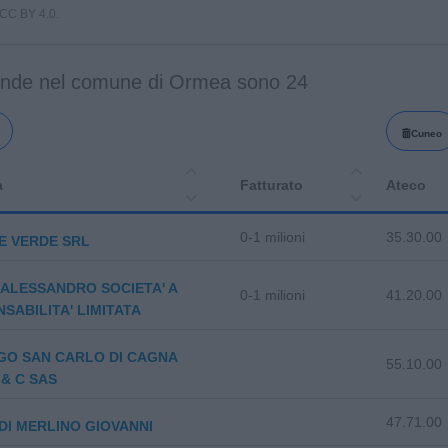
i CC BY 4.0.
ende nel comune di Ormea sono 24
Cuneo
a
Fatturato
Ateco
0-1 milioni
35.30.00
E VERDE SRL
ALESSANDRO SOCIETA' A
0-1 milioni
41.20.00
SABILITA' LIMITATA
GO SAN CARLO DI CAGNA
55.10.00
& C SAS
47.71.00
DI MERLINO GIOVANNI