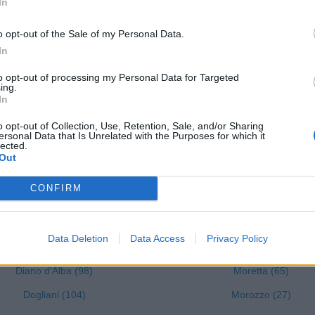
In
Cigliè (2)
Monforte d'Alba (103)
Cissone (6)
Montà (73)
o opt-out of the Sale of my Personal Data.
In
Clavesana (15)
Montaldo di Mondovì (8
to opt-out of processing my Personal Data for Targeted
Corneliano d'Alba (38)
Montaldo Roero (12)
ing.
In
Cortemilia (68)
Montanera (14)
o opt-out of Collection, Use, Retention, Sale, and/or Sharing
Cossano Belbo (19)
Montelupo Albese (7)
ersonal Data that Is Unrelated with the Purposes for which it
lected.
Costigliole Saluzzo (53)
Montemale di Cuneo (1)
Out
Cravanzana (12)
Monterosso Grana (8)
CONFIRM
Crissolo (2)
Monteu Roero (24)
Cuneo (1331)
Montezemolo (8)
Data Deletion
Data Access
Privacy Policy
Demonte (30)
Monticello d'Alba (49)
Diano d'Alba (98)
Moretta (65)
Dogliani (104)
Morozzo (27)