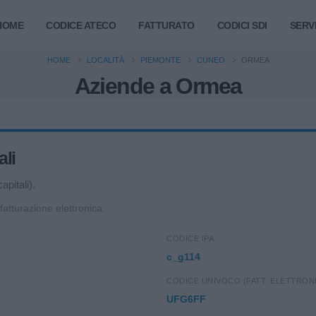
HOME
CODICE ATECO
FATTURATO
CODICI SDI
SERVI
HOME
LOCALITÀ
PIEMONTE
CUNEO
ORMEA
Aziende a Ormea
ali
apitali).
 fatturazione elettronica.
CODICE IPA
c_g114
CODICE UNIVOCO (FATT. ELETTRON
UFG6FF