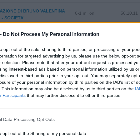
AZIONE DI BRUNO VALENTINA
0-1 milioni
56.10.11
. - SOCIETA'
0-1 milioni
10.39.00
 AGROALIMENTARE SRL
 -
Do Not Process My Personal Information
47.71.10
SSIA MATTEO
to opt-out of the sale, sharing to third parties, or processing of your per
formation for targeted advertising by us, please use the below opt-out s
56.30.01
 POWER SRLS
r selection. Please note that after your opt-out request is processed y
eing interest-based ads based on personal information utilized by us or
disclosed to third parties prior to your opt-out. You may separately opt-
losure of your personal information by third parties on the IAB’s list of
. This information may also be disclosed by us to third parties on the
IA
Participants
that may further disclose it to other third parties.
lizza tutti i comuni della provincia di
l Data Processing Opt Outs
Chiusa di Pesio (58)
Monesiglio (13)
o opt-out of the Sharing of my personal data.