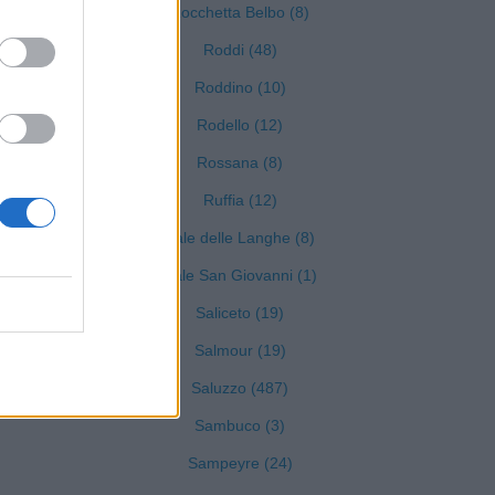
Rocchetta Belbo (8)
Roddi (48)
)
Roddino (10)
Rodello (12)
Rossana (8)
Ruffia (12)
Sale delle Langhe (8)
Sale San Giovanni (1)
Saliceto (19)
Salmour (19)
Saluzzo (487)
Sambuco (3)
Sampeyre (24)