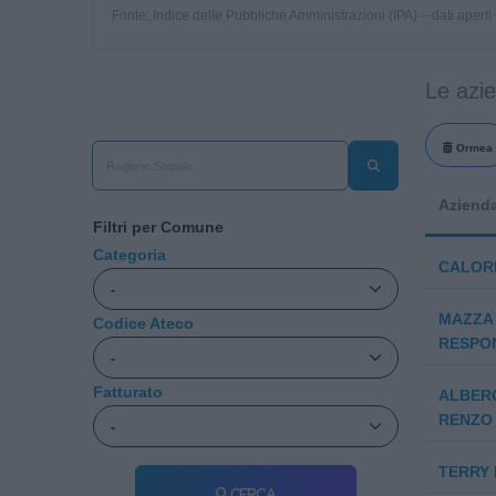
Fonte: Indice delle Pubbliche Amministrazioni (IPA) – dati apert
Le azi
Ormea
Aziend
Filtri per Comune
Categoria
CALOR
MAZZA 
Codice Ateco
RESPON
Fatturato
ALBER
RENZO 
TERRY 
Cerca