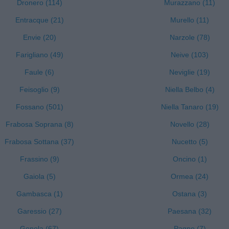
Dronero (114)
Murazzano (11)
Entracque (21)
Murello (11)
Envie (20)
Narzole (78)
Farigliano (49)
Neive (103)
Faule (6)
Neviglie (19)
Feisoglio (9)
Niella Belbo (4)
Fossano (501)
Niella Tanaro (19)
Frabosa Soprana (8)
Novello (28)
Frabosa Sottana (37)
Nucetto (5)
Frassino (9)
Oncino (1)
Gaiola (5)
Ormea (24)
Gambasca (1)
Ostana (3)
Garessio (27)
Paesana (32)
Genola (67)
Pagno (7)