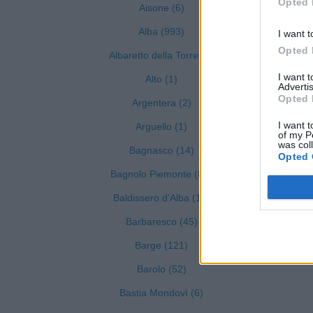
Opted 
Aisone (6)
Alba (993)
I want t
Opted 
Albaretto della Torre (9)
I want 
Alto (1)
Advertis
Opted 
Argentera (2)
I want t
Arguello (1)
of my P
was col
Bagnasco (14)
Opted 
Bagnolo Piemonte (81)
Baldissero d'Alba (19)
Barbaresco (45)
Barge (121)
Barolo (52)
Bastia Mondovì (6)