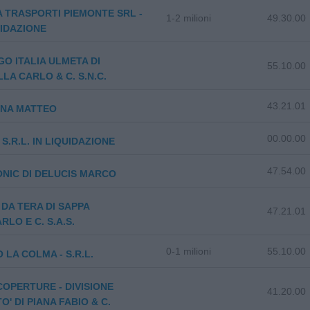
A TRASPORTI PIEMONTE SRL -
1-2 milioni
49.30.00
UIDAZIONE
O ITALIA ULMETA DI
55.10.00
LA CARLO & C. S.N.C.
43.21.01
ANA MATTEO
00.00.00
S.R.L. IN LIQUIDAZIONE
47.54.00
NIC DI DELUCIS MARCO
I DA TERA DI SAPPA
47.21.01
RLO E C. S.A.S.
0-1 milioni
55.10.00
 LA COLMA - S.R.L.
COPERTURE - DIVISIONE
41.20.00
O' DI PIANA FABIO & C.