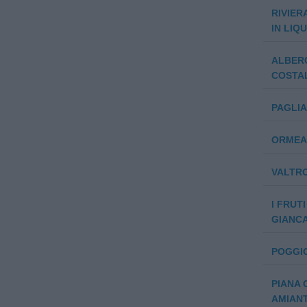
RIVIER
IN LIQ
ALBERG
COSTAL
PAGLI
ORMEA 
VALTRO
I FRUT
GIANCA
POGGIO
PIANA 
AMIANT