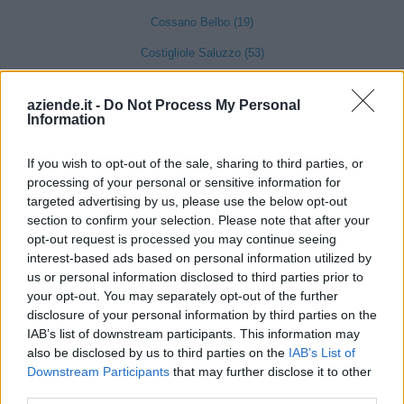
Cossano Belbo (19)
Costigliole Saluzzo (53)
Cravanzana (12)
aziende.it -
Do Not Process My Personal
Crissolo (2)
Information
Cuneo (1331)
If you wish to opt-out of the sale, sharing to third parties, or
Demonte (30)
processing of your personal or sensitive information for
targeted advertising by us, please use the below opt-out
Diano d'Alba (98)
section to confirm your selection. Please note that after your
Dogliani (104)
opt-out request is processed you may continue seeing
interest-based ads based on personal information utilized by
Dronero (114)
us or personal information disclosed to third parties prior to
your opt-out. You may separately opt-out of the further
Entracque (21)
disclosure of your personal information by third parties on the
Envie (20)
IAB’s list of downstream participants. This information may
also be disclosed by us to third parties on the
IAB’s List of
Farigliano (49)
Downstream Participants
that may further disclose it to other
third parties.
Faule (6)