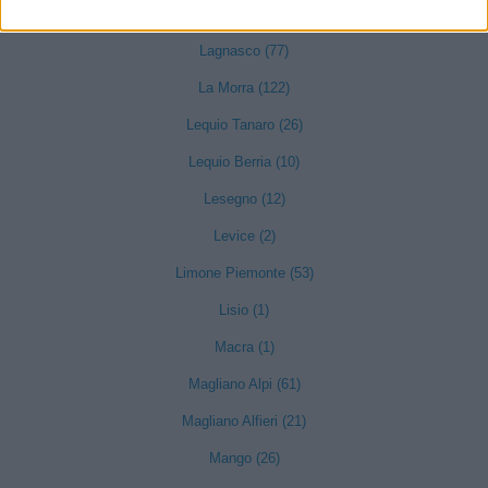
Igliano (2)
Lagnasco (77)
La Morra (122)
Lequio Tanaro (26)
Lequio Berria (10)
Lesegno (12)
Levice (2)
Limone Piemonte (53)
Lisio (1)
Macra (1)
Magliano Alpi (61)
Magliano Alfieri (21)
Mango (26)