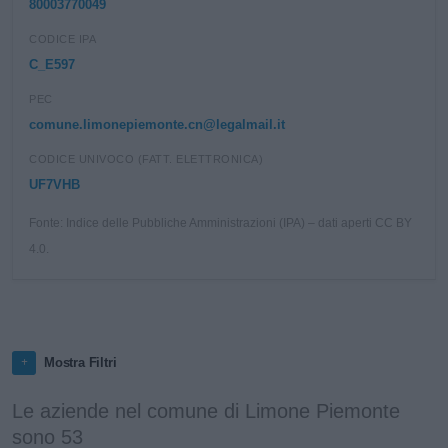
80003770049
CODICE IPA
C_E597
PEC
comune.limonepiemonte.cn@legalmail.it
CODICE UNIVOCO (FATT. ELETTRONICA)
UF7VHB
Fonte: Indice delle Pubbliche Amministrazioni (IPA) – dati aperti CC BY
4.0.
Mostra Filtri
Le aziende nel comune di Limone Piemonte
sono 53