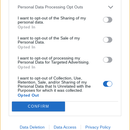
Feisoglio (9)
Personal Data Processing Opt Outs
Fossano (501)
I want to opt-out of the Sharing of my
personal data.
Frabosa Soprana (8)
Opted In
Frabosa Sottana (37)
I want to opt-out of the Sale of my
Personal Data.
Frassino (9)
Opted In
Gaiola (5)
I want to opt-out of processing my
Personal Data for Targeted Advertising.
Gambasca (1)
Opted In
Garessio (27)
I want to opt-out of Collection, Use,
Retention, Sale, and/or Sharing of my
Genola (67)
Personal Data that Is Unrelated with the
Purposes for which it was collected.
Gorzegno (6)
Opted Out
Govone (35)
CONFIRM
Grinzane Cavour (34)
Guarene (95)
Data Deletion
Data Access
Privacy Policy