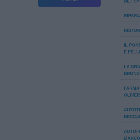
NET SY
RIPARA
RISTO
IL PON
E PELL
LA GRA
BRONDE
FARMAC
OLIVER
AUTOTR
BECCAR
AUTOFF
MARC