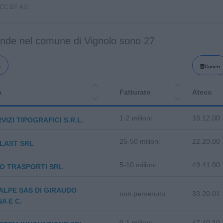
i CC BY 4.0.
ende nel comune di Vignolo sono 27
o
Cuneo
a
Fatturato
Ateco
1-2 milioni
18.12.00
VIZI TIPOGRAFICI S.R.L.
25-50 milioni
22.20.00
LAST SRL
5-10 milioni
49.41.00
O TRASPORTI SRL
LPE SAS DI GIRAUDO
non pervenuto
33.20.01
A E C.
0-1 milioni
47.40.10