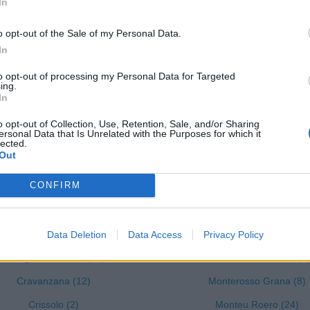
In
o opt-out of the Sale of my Personal Data.
lizza tutti i comuni della provincia di
In
to opt-out of processing my Personal Data for Targeted
ing.
Chiusa di Pesio (58)
Monesiglio (13)
In
Cigliè (2)
Monforte d'Alba (103)
o opt-out of Collection, Use, Retention, Sale, and/or Sharing
ersonal Data that Is Unrelated with the Purposes for which it
Cissone (6)
Montà (73)
lected.
Out
Clavesana (15)
Montaldo di Mondovì (8
CONFIRM
Corneliano d'Alba (38)
Montaldo Roero (12)
Cortemilia (68)
Montanera (14)
Cossano Belbo (19)
Montelupo Albese (7)
Data Deletion
Data Access
Privacy Policy
Costigliole Saluzzo (53)
Montemale di Cuneo (1)
Cravanzana (12)
Monterosso Grana (8)
Crissolo (2)
Monteu Roero (24)