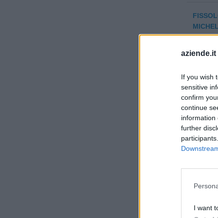
FISSOL
MICHEL
AUTOTE
aziende.it
S.N.C.
If you wish 
ABELLO
sensitive in
ROBER
confirm you
continue se
4UP S.R
information 
further disc
participants
TAO S
Downstream 
MASSA'
MASSA 
Persona
I want t