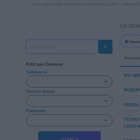
Fonte: Indice delle Pubbliche Amministrazioni (IPA) – dati apert
Le azi
Vignol
Aziend
Filtri per Comune
Categoria
MG SER
ROBOP
Codice Ateco
FISSOL
Fatturato
TECNOA
CRISTIN
Cerca