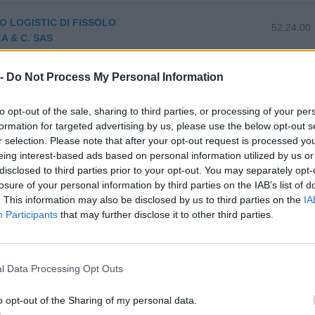
O LOGISTIC DI FISSOLO
52.24.00
A & C. SAS
CCO DI TECCO CLAUDIO & C.
47.81.10
 -
Do Not Process My Personal Information
to opt-out of the sale, sharing to third parties, or processing of your per
 TERMOIDRAULICA DI ABELLO
43.22.01
formation for targeted advertising by us, please use the below opt-out s
TO
r selection. Please note that after your opt-out request is processed y
eing interest-based ads based on personal information utilized by us or
0-1 milioni
46.71.10
.L.
disclosed to third parties prior to your opt-out. You may separately opt-
losure of your personal information by third parties on the IAB’s list of
0-1 milioni
43.21.01
. This information may also be disclosed by us to third parties on the
IA
RL
Participants
that may further disclose it to other third parties.
S BROTHERS SERVICE DI
45.20.20
FABRIZIO
l Data Processing Opt Outs
o opt-out of the Sharing of my personal data.