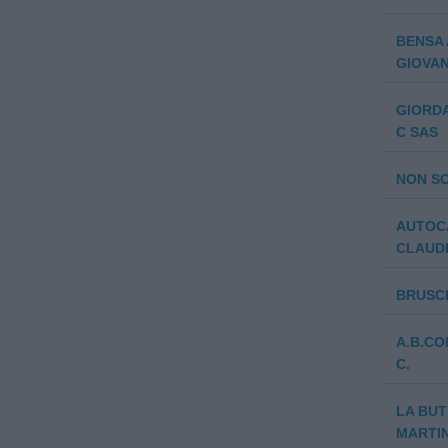
BENSA 
GIOVANN
GIORDA
C SAS
NON SO
AUTOC
CLAUD
BRUSCH
A.B.CO
C.
LA BUT
MARTIN