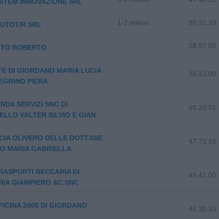
STEM INNOVAZIONE SRL
1-2 milioni
95.31.10
UTOTIR SRL
28.92.09
RTO ROBERTO
TE DI GIORDANO MARIA LUCIA
35.10.00
EGRINO PIERA
NDA SERVIZI SNC DI
68.20.01
LLO VALTER SILVIO E GIAN
IA OLIVERO DELLE DOTT.SSE
47.73.10
O MARIA GABRIELLA
ASPORTI BECCARIA DI
49.41.00
IA GIAMPIERO &C.SNC
ICINA 2000 DI GIORDANO
45.20.10
O