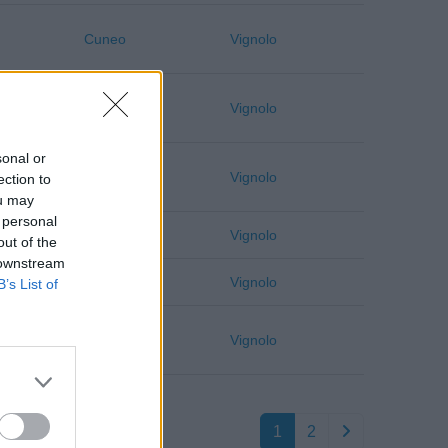
Cuneo
Vignolo
Cuneo
Vignolo
sonal or
Cuneo
Vignolo
ection to
ou may
 personal
Cuneo
Vignolo
out of the
 downstream
Cuneo
Vignolo
B’s List of
Cuneo
Vignolo
1
2