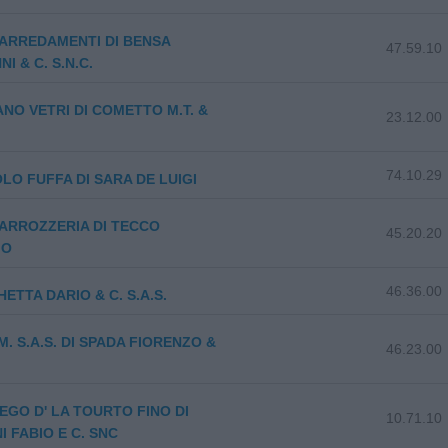
ARREDAMENTI DI BENSA
47.59.10
I & C. S.N.C.
NO VETRI DI COMETTO M.T. &
23.12.00
74.10.29
LO FUFFA DI SARA DE LUIGI
ARROZZERIA DI TECCO
45.20.20
IO
46.36.00
ETTA DARIO & C. S.A.S.
M. S.A.S. DI SPADA FIORENZO &
46.23.00
EGO D' LA TOURTO FINO DI
10.71.10
I FABIO E C. SNC