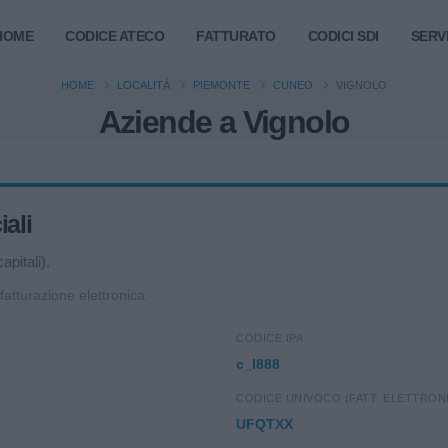
HOME
CODICE ATECO
FATTURATO
CODICI SDI
SERVI
HOME
LOCALITÀ
PIEMONTE
CUNEO
VIGNOLO
Aziende a Vignolo
iali
apitali).
 fatturazione elettronica.
CODICE IPA
c_l888
CODICE UNIVOCO (FATT. ELETTRON
UFQTXX