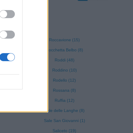
 Cuneo
Roccavione (15)
Rocchetta Belbo (8)
Roddi (48)
)
Roddino (10)
Rodello (12)
Rossana (8)
Ruffia (12)
Sale delle Langhe (8)
Sale San Giovanni (1)
Saliceto (19)