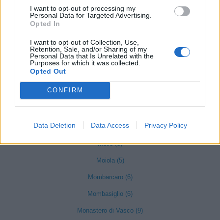
I want to opt-out of processing my
Magliano Alfieri (21)
Personal Data for Targeted Advertising.
Opted In
Mango (26)
I want to opt-out of Collection, Use,
Manta (55)
Retention, Sale, and/or Sharing of my
Personal Data that Is Unrelated with the
Marene (74)
Purposes for which it was collected.
Opted Out
Margarita (15)
CONFIRM
Marmora (5)
Marsaglia (3)
Data Deletion
Data Access
Privacy Policy
Martiniana Po (1)
Melle (8)
Moiola (5)
Mombarcaro (6)
Mombasiglio (6)
Monastero di Vasco (9)