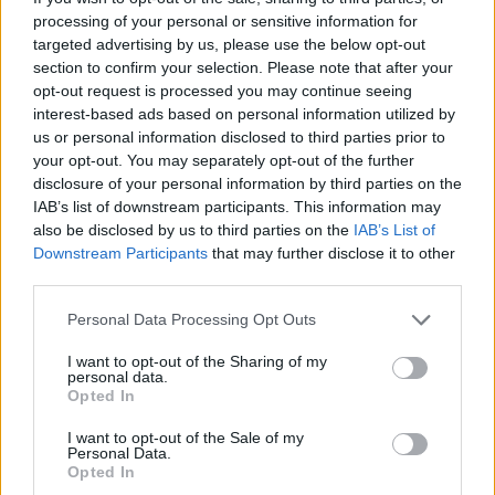
processing of your personal or sensitive information for
Grinzane Cavour (34)
targeted advertising by us, please use the below opt-out
section to confirm your selection. Please note that after your
Guarene (95)
opt-out request is processed you may continue seeing
Igliano (2)
interest-based ads based on personal information utilized by
us or personal information disclosed to third parties prior to
Lagnasco (77)
your opt-out. You may separately opt-out of the further
La Morra (122)
disclosure of your personal information by third parties on the
IAB’s list of downstream participants. This information may
Lequio Tanaro (26)
also be disclosed by us to third parties on the
IAB’s List of
Downstream Participants
that may further disclose it to other
Lequio Berria (10)
third parties.
Lesegno (12)
Personal Data Processing Opt Outs
Levice (2)
I want to opt-out of the Sharing of my
Limone Piemonte (53)
personal data.
Opted In
Lisio (1)
I want to opt-out of the Sale of my
Macra (1)
Personal Data.
Opted In
Magliano Alpi (61)