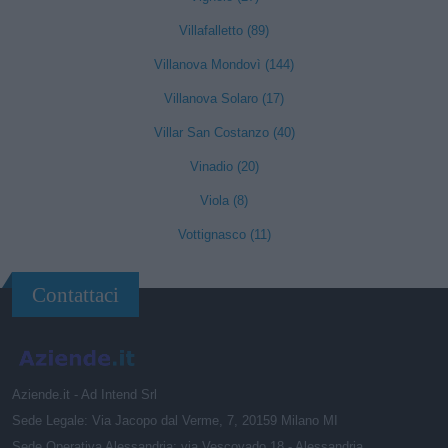
Villafalletto (89)
Villanova Mondovì (144)
Villanova Solaro (17)
Villar San Costanzo (40)
Vinadio (20)
Viola (8)
Vottignasco (11)
Contattaci
Aziende.it - Ad Intend Srl
Sede Legale: Via Jacopo dal Verme, 7, 20159 Milano MI
Sede Operativa Alessandria: via Vescovado 18 - Alessandria