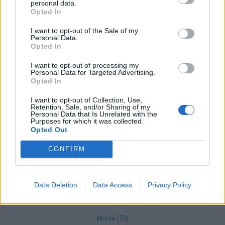
Marsaglia (3)
personal data.
Opted In
Martiniana Po (1)
I want to opt-out of the Sale of my
Melle (8)
Personal Data.
Opted In
Moiola (5)
I want to opt-out of processing my
Mombarcaro (6)
Personal Data for Targeted Advertising.
Opted In
Mombasiglio (6)
I want to opt-out of Collection, Use,
Monastero di Vasco (9)
Retention, Sale, and/or Sharing of my
Personal Data that Is Unrelated with the
Purposes for which it was collected.
Monasterolo di Savigliano (35)
Opted Out
Monchiero (17)
CONFIRM
Mondovì (490)
Monesiglio (13)
Data Deletion
Data Access
Privacy Policy
Monforte d'Alba (103)
Montà (73)