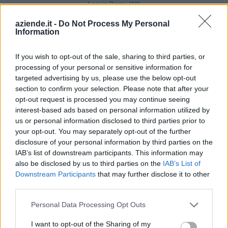
Lequio Berria (10)
Lesegno (12)
aziende.it -
Do Not Process My Personal
Information
Levice (2)
If you wish to opt-out of the sale, sharing to third parties, or
Limone Piemonte (53)
processing of your personal or sensitive information for
Lisio (1)
targeted advertising by us, please use the below opt-out
section to confirm your selection. Please note that after your
Macra (1)
opt-out request is processed you may continue seeing
Magliano Alpi (61)
interest-based ads based on personal information utilized by
us or personal information disclosed to third parties prior to
Magliano Alfieri (21)
your opt-out. You may separately opt-out of the further
disclosure of your personal information by third parties on the
Mango (26)
IAB’s list of downstream participants. This information may
Manta (55)
also be disclosed by us to third parties on the
IAB’s List of
Downstream Participants
that may further disclose it to other
Marene (74)
third parties.
Margarita (15)
Personal Data Processing Opt Outs
Marmora (5)
I want to opt-out of the Sharing of my