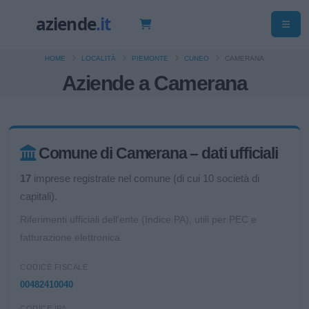
HOME
LOCALITÀ
PIEMONTE
CUNEO
CAMERANA
Aziende a Camerana
Comune di Camerana – dati ufficiali
17
imprese registrate nel comune (di cui 10 società di
capitali).
Riferimenti ufficiali dell'ente (Indice PA), utili per PEC e
fatturazione elettronica.
CODICE FISCALE
00482410040
CODICE IPA