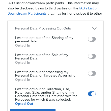
IAB’s list of downstream participants. This information may
Genola (67)
also be disclosed by us to third parties on the
IAB’s List of
Downstream Participants
that may further disclose it to other
Gorzegno (6)
third parties.
Govone (35)
Personal Data Processing Opt Outs
Grinzane Cavour (34)
I want to opt-out of the Sharing of my
Guarene (95)
personal data.
Opted In
Igliano (2)
I want to opt-out of the Sale of my
Lagnasco (77)
Personal Data.
Opted In
La Morra (122)
I want to opt-out of processing my
Lequio Tanaro (26)
Personal Data for Targeted Advertising.
Opted In
Lequio Berria (10)
I want to opt-out of Collection, Use,
Lesegno (12)
Retention, Sale, and/or Sharing of my
Personal Data that Is Unrelated with the
Levice (2)
Purposes for which it was collected.
Opted Out
Limone Piemonte (53)