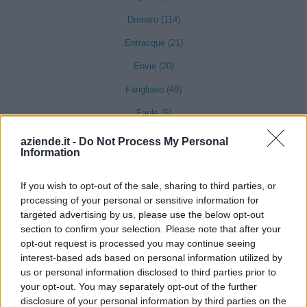
Dronero (114)
Entracque (21)
Envie (20)
Farigliano (49)
Faule (6)
Feisoglio (9)
aziende.it -
Do Not Process My Personal
Information
Fossano (501)
Frabosa Soprana (8)
If you wish to opt-out of the sale, sharing to third parties, or
processing of your personal or sensitive information for
Frabosa Sottana (37)
targeted advertising by us, please use the below opt-out
section to confirm your selection. Please note that after your
Frassino (9)
opt-out request is processed you may continue seeing
Gaiola (5)
interest-based ads based on personal information utilized by
us or personal information disclosed to third parties prior to
Gambasca (1)
your opt-out. You may separately opt-out of the further
Garessio (27)
disclosure of your personal information by third parties on the