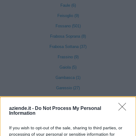
Faule (6)
Feisoglio (9)
Fossano (501)
Frabosa Soprana (8)
Frabosa Sottana (37)
Frassino (9)
Gaiola (5)
Gambasca (1)
Garessio (27)
Genola (67)
aziende.it -
Do Not Process My Personal
Gorzegno (6)
Information
Govone (35)
If you wish to opt-out of the sale, sharing to third parties, or
Grinzane Cavour (34)
processing of your personal or sensitive information for