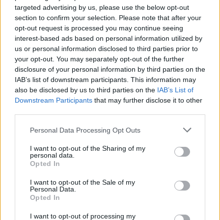
Guarene (95)
targeted advertising by us, please use the below opt-out
section to confirm your selection. Please note that after your
Igliano (2)
opt-out request is processed you may continue seeing
interest-based ads based on personal information utilized by
Lagnasco (77)
us or personal information disclosed to third parties prior to
La Morra (122)
your opt-out. You may separately opt-out of the further
disclosure of your personal information by third parties on the
Lequio Tanaro (26)
IAB’s list of downstream participants. This information may
Lequio Berria (10)
also be disclosed by us to third parties on the
IAB’s List of
Downstream Participants
that may further disclose it to other
Lesegno (12)
third parties.
Levice (2)
Personal Data Processing Opt Outs
Limone Piemonte (53)
I want to opt-out of the Sharing of my
personal data.
Lisio (1)
Opted In
Macra (1)
I want to opt-out of the Sale of my
Personal Data.
Magliano Alpi (61)
Opted In
Magliano Alfieri (21)
I want to opt-out of processing my