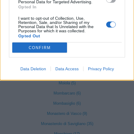
Personal Data for Targeted Advertising.
Mango (26)
Opted In
Manta (55)
I want to opt-out of Collection, Use,
Marene (74)
Retention, Sale, and/or Sharing of my
Personal Data that Is Unrelated with the
Purposes for which it was collected.
Margarita (15)
Opted Out
Marmora (5)
CONFIRM
Marsaglia (3)
Martiniana Po (1)
Data Deletion
Data Access
Privacy Policy
Melle (8)
Moiola (5)
Mombarcaro (6)
Mombasiglio (6)
Monastero di Vasco (9)
Monasterolo di Savigliano (35)
Monchiero (17)