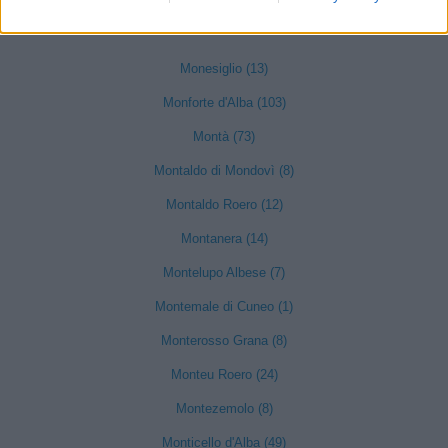
Mondovì (490)
Monesiglio (13)
Monforte d'Alba (103)
Montà (73)
Montaldo di Mondovì (8)
Montaldo Roero (12)
Montanera (14)
Montelupo Albese (7)
Montemale di Cuneo (1)
Monterosso Grana (8)
Monteu Roero (24)
Montezemolo (8)
Monticello d'Alba (49)