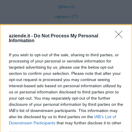
Igliano (2)
Lagnasco (77)
La Morra (122)
aziende.it -
Do Not Process My Personal
Lequio Tanaro (26)
Information
Lequio Berria (10)
If you wish to opt-out of the sale, sharing to third parties, or
Lesegno (12)
processing of your personal or sensitive information for
Levice (2)
targeted advertising by us, please use the below opt-out
section to confirm your selection. Please note that after your
Limone Piemonte (53)
opt-out request is processed you may continue seeing
interest-based ads based on personal information utilized by
Lisio (1)
us or personal information disclosed to third parties prior to
Macra (1)
your opt-out. You may separately opt-out of the further
disclosure of your personal information by third parties on the
Magliano Alpi (61)
IAB’s list of downstream participants. This information may
also be disclosed by us to third parties on the
IAB’s List of
Magliano Alfieri (21)
Downstream Participants
that may further disclose it to other
Mango (26)
third parties.