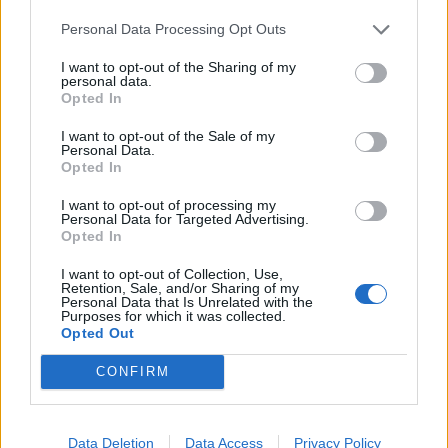
Manta (55)
Personal Data Processing Opt Outs
Marene (74)
I want to opt-out of the Sharing of my
personal data.
Margarita (15)
Opted In
Marmora (5)
I want to opt-out of the Sale of my
Personal Data.
Marsaglia (3)
Opted In
Martiniana Po (1)
I want to opt-out of processing my
Personal Data for Targeted Advertising.
Melle (8)
Opted In
Moiola (5)
I want to opt-out of Collection, Use,
Retention, Sale, and/or Sharing of my
Mombarcaro (6)
Personal Data that Is Unrelated with the
Purposes for which it was collected.
Mombasiglio (6)
Opted Out
Monastero di Vasco (9)
CONFIRM
Monasterolo di Savigliano (35)
Monchiero (17)
Data Deletion
Data Access
Privacy Policy