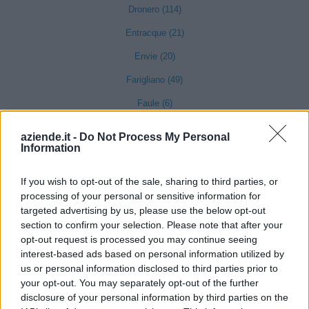
Dronero (114)
Entracque (21)
Envie (20)
Farigliano (49)
Faule (6)
Feisoglio (9)
aziende.it -
Do Not Process My Personal
Information
Fossano (501)
Frabosa Soprana (8)
If you wish to opt-out of the sale, sharing to third parties, or
processing of your personal or sensitive information for
Frabosa Sottana (37)
targeted advertising by us, please use the below opt-out
Frassino (9)
section to confirm your selection. Please note that after your
opt-out request is processed you may continue seeing
Gaiola (5)
interest-based ads based on personal information utilized by
Gambasca (1)
us or personal information disclosed to third parties prior to
your opt-out. You may separately opt-out of the further
Garessio (27)
disclosure of your personal information by third parties on the