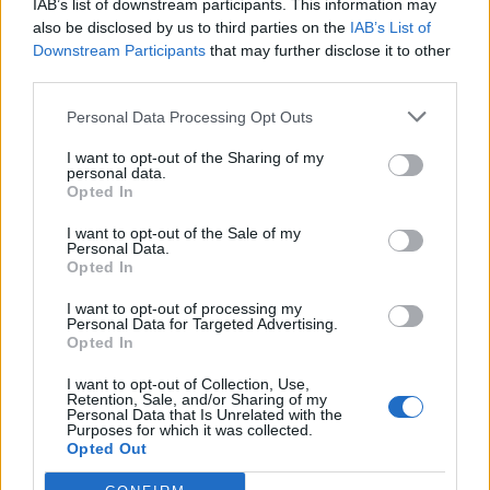
IAB’s list of downstream participants. This information may
Genola (67)
also be disclosed by us to third parties on the
IAB’s List of
Gorzegno (6)
Downstream Participants
that may further disclose it to other
third parties.
Govone (35)
Personal Data Processing Opt Outs
Grinzane Cavour (34)
I want to opt-out of the Sharing of my
Guarene (95)
personal data.
Opted In
Igliano (2)
Lagnasco (77)
I want to opt-out of the Sale of my
Personal Data.
Opted In
La Morra (122)
Lequio Tanaro (26)
I want to opt-out of processing my
Personal Data for Targeted Advertising.
Opted In
Lequio Berria (10)
Lesegno (12)
I want to opt-out of Collection, Use,
Retention, Sale, and/or Sharing of my
Personal Data that Is Unrelated with the
Levice (2)
Purposes for which it was collected.
Opted Out
Limone Piemonte (53)