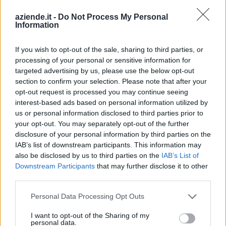
Demonte (30)
aziende.it -
Do Not Process My Personal
Information
Diano d'Alba (98)
Dogliani (104)
If you wish to opt-out of the sale, sharing to third parties, or
processing of your personal or sensitive information for
Dronero (114)
targeted advertising by us, please use the below opt-out
section to confirm your selection. Please note that after your
Entracque (21)
opt-out request is processed you may continue seeing
Envie (20)
interest-based ads based on personal information utilized by
us or personal information disclosed to third parties prior to
Farigliano (49)
your opt-out. You may separately opt-out of the further
disclosure of your personal information by third parties on the
Faule (6)
IAB’s list of downstream participants. This information may
Feisoglio (9)
also be disclosed by us to third parties on the
IAB’s List of
Downstream Participants
that may further disclose it to other
Fossano (501)
third parties.
Frabosa Soprana (8)
Personal Data Processing Opt Outs
Frabosa Sottana (37)
I want to opt-out of the Sharing of my
Frassino (9)
personal data.