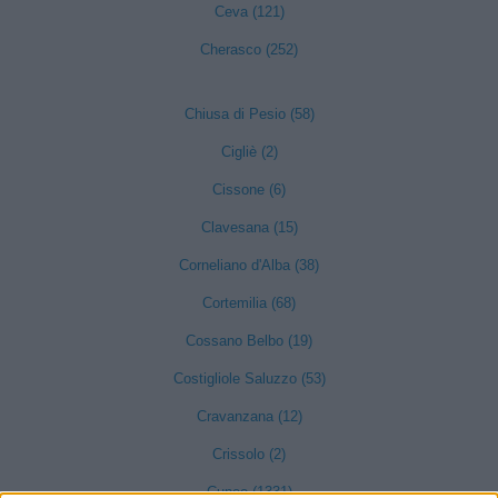
Ceva (121)
Cherasco (252)
Chiusa di Pesio (58)
Cigliè (2)
Cissone (6)
Clavesana (15)
Corneliano d'Alba (38)
Cortemilia (68)
Cossano Belbo (19)
Costigliole Saluzzo (53)
Cravanzana (12)
Crissolo (2)
Cuneo (1331)