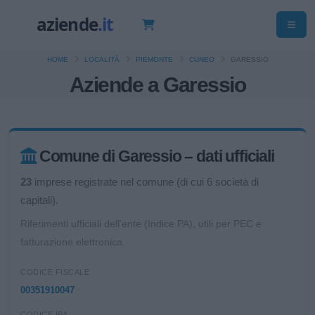
HOME
LOCALITÀ
PIEMONTE
CUNEO
GARESSIO
Aziende a Garessio
Comune di Garessio – dati ufficiali
23
imprese registrate nel comune (di cui 6 società di
capitali).
Riferimenti ufficiali dell'ente (Indice PA), utili per PEC e
fatturazione elettronica.
CODICE FISCALE
00351910047
CODICE IPA