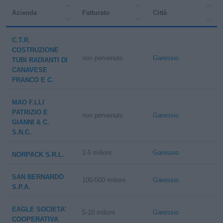
Azienda
Fatturato
Città
C.T.R.
COSTRUZIONE
non pervenuto
Garessio
TUBI RADIANTI DI
CANAVESE
FRANCO E C.
MAO F.LLI
PATRIZIO E
non pervenuto
Garessio
GIANNI & C.
S.N.C.
2-5 milioni
Garessio
NORPACK S.R.L.
SAN BERNARDO
100-500 milioni
Garessio
S.P.A.
EAGLE SOCIETA'
5-10 milioni
Garessio
COOPERATIVA