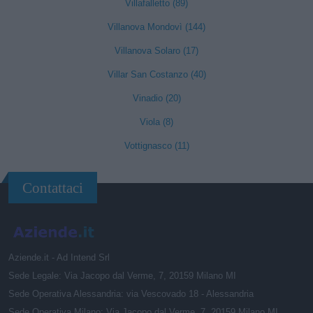
Villafalletto (89)
Villanova Mondovì (144)
Villanova Solaro (17)
Villar San Costanzo (40)
Vinadio (20)
Viola (8)
Vottignasco (11)
Contattaci
Aziende.it - Ad Intend Srl
Sede Legale: Via Jacopo dal Verme, 7, 20159 Milano MI
Sede Operativa Alessandria: via Vescovado 18 - Alessandria
Sede Operativa Milano: Via Jacopo dal Verme, 7, 20159 Milano MI