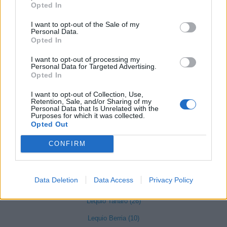
Opted In
Gaiola (5)
I want to opt-out of the Sale of my
Gambasca (1)
Personal Data.
Opted In
Garessio (27)
I want to opt-out of processing my
Genola (67)
Personal Data for Targeted Advertising.
Opted In
Gorzegno (6)
I want to opt-out of Collection, Use,
Govone (35)
Retention, Sale, and/or Sharing of my
Personal Data that Is Unrelated with the
Grinzane Cavour (34)
Purposes for which it was collected.
Opted Out
Guarene (95)
CONFIRM
Igliano (2)
Lagnasco (77)
Data Deletion
Data Access
Privacy Policy
La Morra (122)
Lequio Tanaro (26)
Lequio Berria (10)