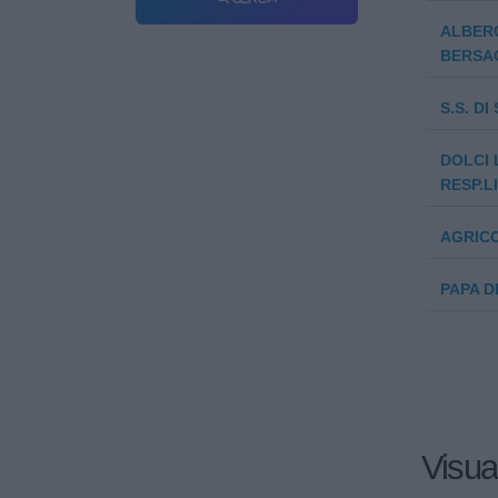
ALBERG
BERSAG
S.S. D
DOLCI 
RESP.L
AGRICO
PAPA D
Visua