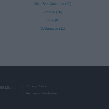
Villar San Costanzo (40)
Vinadio (20)
Viola (8)
Vottignasco (11)
)
Privacy Policy
159 Milano
Termini e Condizioni