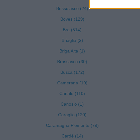
Bossolasco (24)
Boves (129)
Bra (514)
Briaglia (2)
Briga Alta (1)
Brossasco (30)
Busca (172)
Camerana (19)
Canale (110)
Canosio (1)
Caraglio (120)
Caramagna Piemonte (79)
Cardè (14)