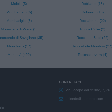
Moiola (5)
Robilante (18)
Mombarcaro (6)
Roburent (16)
Mombasiglio (6)
Roccabruna (22)
Monastero di Vasco (9)
Rocca Cigliè (2)
asterolo di Savigliano (35)
Rocca de' Baldi (22)
Monchiero (17)
Roccaforte Mondovì (27
Mondovì (490)
Roccasparvera (4)
CONTATTACI
Via Jacopo dal Verme, 7, 20
aziende@adintend.com
ria