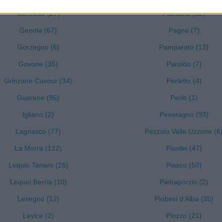
Garessio (27)
Paesana (32)
Genola (67)
Pagno (7)
Gorzegno (6)
Pamparato (13)
Govone (35)
Paroldo (7)
Grinzane Cavour (34)
Perletto (4)
Guarene (95)
Perlo (1)
Igliano (2)
Peveragno (93)
Lagnasco (77)
Pezzolo Valle Uzzone (6
La Morra (122)
Pianfei (47)
Lequio Tanaro (26)
Piasco (50)
Lequio Berria (10)
Pietraporzio (2)
Lesegno (12)
Piobesi d'Alba (35)
Levice (2)
Piozzo (21)