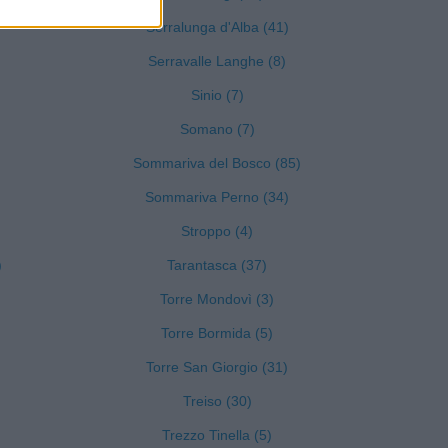
Serralunga d'Alba (41)
Serravalle Langhe (8)
Sinio (7)
Somano (7)
Sommariva del Bosco (85)
Sommariva Perno (34)
Stroppo (4)
)
Tarantasca (37)
Torre Mondovì (3)
Torre Bormida (5)
Torre San Giorgio (31)
Treiso (30)
Trezzo Tinella (5)