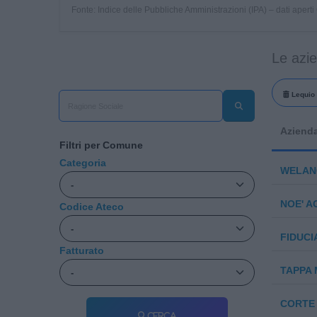
Fonte: Indice delle Pubbliche Amministrazioni (IPA) – dati apert
Le azi
Lequio 
Aziend
Filtri per Comune
Categoria
WELANC
NOE' A
Codice Ateco
FIDUCIA
Fatturato
TAPPA
CORTE 
Cerca