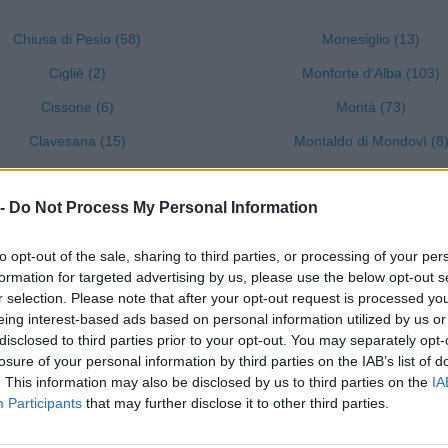
Chiusa di Pesio (58)
Monesiglio (13)
Cigliè (2)
Monforte d'Alba (103)
Cissone (6)
Montà (73)
Clavesana (15)
Montaldo di Mondovì (8
Corneliano d'Alba (38)
Montaldo Roero (12)
 -
Do Not Process My Personal Information
Cortemilia (68)
Montanera (14)
Cossano Belbo (19)
Montelupo Albese (7)
to opt-out of the sale, sharing to third parties, or processing of your per
formation for targeted advertising by us, please use the below opt-out s
Costigliole Saluzzo (53)
Montemale di Cuneo (1)
r selection. Please note that after your opt-out request is processed y
Cravanzana (12)
Monterosso Grana (8)
eing interest-based ads based on personal information utilized by us or
disclosed to third parties prior to your opt-out. You may separately opt-
Crissolo (2)
Monteu Roero (24)
losure of your personal information by third parties on the IAB’s list of
Cuneo (1331)
Montezemolo (8)
. This information may also be disclosed by us to third parties on the
IA
Participants
that may further disclose it to other third parties.
Demonte (30)
Monticello d'Alba (49)
Diano d'Alba (98)
Moretta (65)