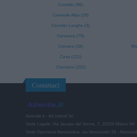
Centallo (98)
Ceresole Alba (29)
Cerretto Langhe (3)
Cervasca (79)
Cervere (38)
Mon
Ceva (121)
Cherasco (252)
Contattaci
Aziende.it - Ad Intend Srl
Sede Legale: Via Jacopo dal Verme, 7, 20159 Milano MI
Sede Operativa Alessandria: via Vescovado 18 - Alessand