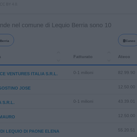
i CC BY 4.0.
ende nel comune di Lequio Berria sono 10
Berria
Cuneo
a
Fatturato
Ateco
0-1 milioni
82.99.90
E VENTURES ITALIA S.R.L.
12.50.00
GOSTINO JOSE
0-1 milioni
43.39.01
 S.R.L.
12.50.00
 MAURO
55.20.51
DI LEQUIO DI PAONE ELENA