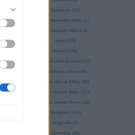
Sampeyre (24)
San Benedetto Belbo (1)
San Damiano Macra (5)
Sanfrè (29)
Sanfront (24)
San Michele Mondovì (37)
Sant'Albano Stura (46)
Santa Vittoria d'Alba (50)
Santo Stefano Belbo (112)
Santo Stefano Roero (12)
Savigliano (455)
Scagnello (3)
Scarnafigi (44)