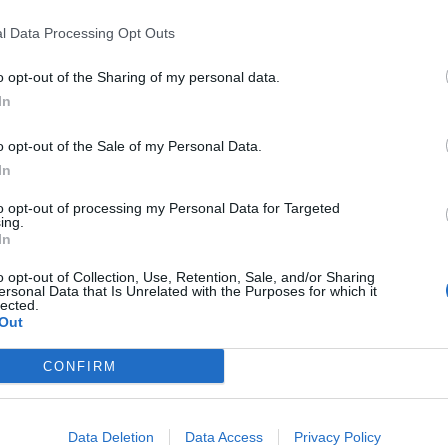
l Data Processing Opt Outs
Dogliani (104)
Morozzo (27)
Dronero (114)
Murazzano (11)
o opt-out of the Sharing of my personal data.
In
Entracque (21)
Murello (11)
Envie (20)
Narzole (78)
o opt-out of the Sale of my Personal Data.
Farigliano (49)
Neive (103)
In
Faule (6)
Neviglie (19)
to opt-out of processing my Personal Data for Targeted
ing.
Feisoglio (9)
Niella Belbo (4)
In
Fossano (501)
Niella Tanaro (19)
o opt-out of Collection, Use, Retention, Sale, and/or Sharing
ersonal Data that Is Unrelated with the Purposes for which it
lected.
Frabosa Soprana (8)
Novello (28)
Out
Frabosa Sottana (37)
Nucetto (5)
CONFIRM
Frassino (9)
Oncino (1)
Gaiola (5)
Ormea (24)
Data Deletion
Data Access
Privacy Policy
Gambasca (1)
Ostana (3)