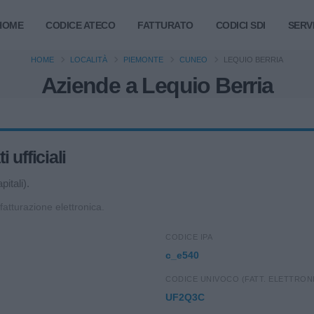
HOME
CODICE ATECO
FATTURATO
CODICI SDI
SERVI
HOME
LOCALITÀ
PIEMONTE
CUNEO
LEQUIO BERRIA
Aziende a Lequio Berria
 ufficiali
itali).
 fatturazione elettronica.
CODICE IPA
c_e540
CODICE UNIVOCO (FATT. ELETTRON
UF2Q3C