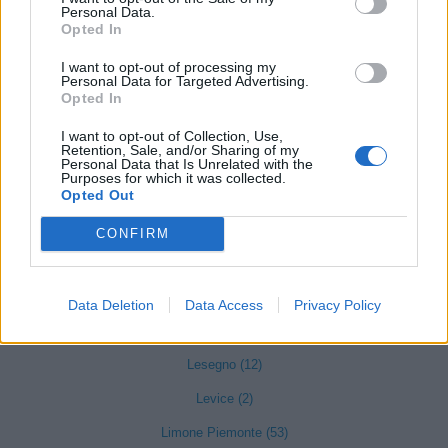
Personal Data.
Genola (67)
Opted In
Gorzegno (6)
I want to opt-out of processing my
Personal Data for Targeted Advertising.
Govone (35)
Opted In
Grinzane Cavour (34)
I want to opt-out of Collection, Use,
Retention, Sale, and/or Sharing of my
Guarene (95)
Personal Data that Is Unrelated with the
Purposes for which it was collected.
Opted Out
Igliano (2)
Lagnasco (77)
CONFIRM
La Morra (122)
Lequio Tanaro (26)
Data Deletion
Data Access
Privacy Policy
Lequio Berria (10)
Lesegno (12)
Levice (2)
Limone Piemonte (53)