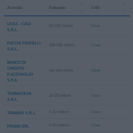
Azienda
Fatturato
Città
UVEX - CAGI
50-100 milioni
Ceva
S.R.L.
FACCIA FRATELLI
100-500 milioni
Ceva
S.R.L.
BANCO DI
CREDITO
non pervenuto
Ceva
P.AZZOAGLIO
S.P.A.
TERMOCEVA
10-25 milioni
Ceva
S.R.L.
5-10 milioni
Ceva
TRANDIV S.R.L.
5-10 milioni
Ceva
PRANA SRL