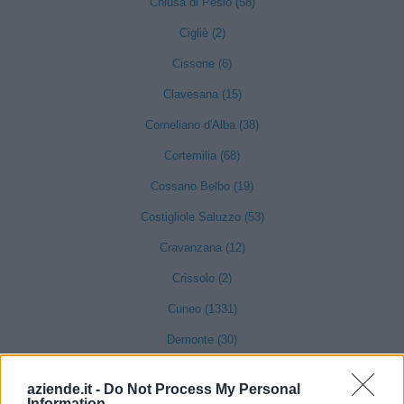
Chiusa di Pesio (58)
Cigliè (2)
Cissone (6)
Clavesana (15)
Corneliano d'Alba (38)
Cortemilia (68)
Cossano Belbo (19)
Costigliole Saluzzo (53)
Cravanzana (12)
Crissolo (2)
Cuneo (1331)
Demonte (30)
Diano d'Alba (98)
aziende.it -
Do Not Process My Personal
Dogliani (104)
Information