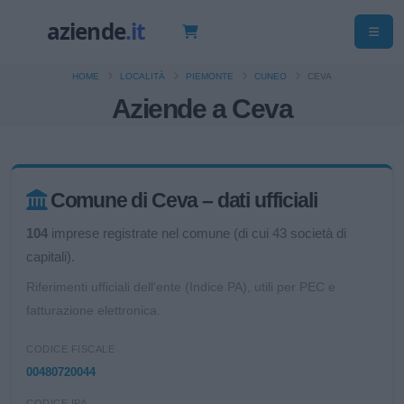
HOME
LOCALITÀ
PIEMONTE
CUNEO
CEVA
Aziende a Ceva
Comune di Ceva – dati ufficiali
104
imprese registrate nel comune (di cui 43 società di
capitali).
Riferimenti ufficiali dell'ente (Indice PA), utili per PEC e
fatturazione elettronica.
CODICE FISCALE
00480720044
CODICE IPA