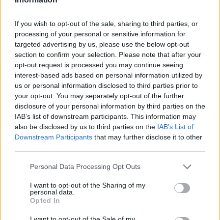
Dronero (114)
If you wish to opt-out of the sale, sharing to third parties, or
Entracque (21)
processing of your personal or sensitive information for
targeted advertising by us, please use the below opt-out
Envie (20)
section to confirm your selection. Please note that after your
opt-out request is processed you may continue seeing
Farigliano (49)
interest-based ads based on personal information utilized by
Faule (6)
us or personal information disclosed to third parties prior to
your opt-out. You may separately opt-out of the further
Feisoglio (9)
disclosure of your personal information by third parties on the
Fossano (501)
IAB’s list of downstream participants. This information may
also be disclosed by us to third parties on the
IAB’s List of
Frabosa Soprana (8)
Downstream Participants
that may further disclose it to other
third parties.
Frabosa Sottana (37)
Frassino (9)
Personal Data Processing Opt Outs
Gaiola (5)
I want to opt-out of the Sharing of my
personal data.
Gambasca (1)
Opted In
Garessio (27)
I want to opt-out of the Sale of my