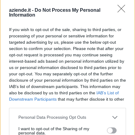
Demonte (30)
aziende.it -
Do Not Process My Personal
Information
Diano d'Alba (98)
Dogliani (104)
If you wish to opt-out of the sale, sharing to third parties, or
processing of your personal or sensitive information for
Dronero (114)
targeted advertising by us, please use the below opt-out
section to confirm your selection. Please note that after your
Entracque (21)
opt-out request is processed you may continue seeing
Envie (20)
interest-based ads based on personal information utilized by
us or personal information disclosed to third parties prior to
Farigliano (49)
your opt-out. You may separately opt-out of the further
disclosure of your personal information by third parties on the
Faule (6)
IAB’s list of downstream participants. This information may
Feisoglio (9)
also be disclosed by us to third parties on the
IAB’s List of
Downstream Participants
that may further disclose it to other
Fossano (501)
third parties.
Frabosa Soprana (8)
Personal Data Processing Opt Outs
Frabosa Sottana (37)
I want to opt-out of the Sharing of my
Frassino (9)
personal data.