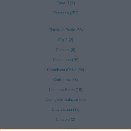
Ceva (121)
Cherasco (252)
Chiusa di Pesio (58)
Cigliè (2)
Cissone (6)
Clavesana (15)
Corneliano d'Alba (38)
Cortemilia (68)
Cossano Belbo (19)
Costigliole Saluzzo (53)
Cravanzana (12)
Crissolo (2)
Cuneo (1331)