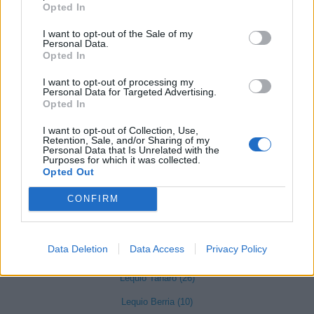
Opted In
Gaiola (5)
I want to opt-out of the Sale of my
Gambasca (1)
Personal Data.
Opted In
Garessio (27)
I want to opt-out of processing my
Genola (67)
Personal Data for Targeted Advertising.
Opted In
Gorzegno (6)
I want to opt-out of Collection, Use,
Govone (35)
Retention, Sale, and/or Sharing of my
Personal Data that Is Unrelated with the
Grinzane Cavour (34)
Purposes for which it was collected.
Opted Out
Guarene (95)
CONFIRM
Igliano (2)
Lagnasco (77)
Data Deletion
Data Access
Privacy Policy
La Morra (122)
Lequio Tanaro (26)
Lequio Berria (10)