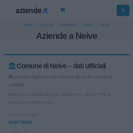
HOME
LOCALITÀ
PIEMONTE
CUNEO
NEIVE
Aziende a Neive
Comune di Neive – dati ufficiali
98
imprese registrate nel comune (di cui 26 società di
capitali).
Riferimenti ufficiali dell'ente (Indice PA), utili per PEC e
fatturazione elettronica.
CODICE FISCALE
00307790048
CODICE IPA