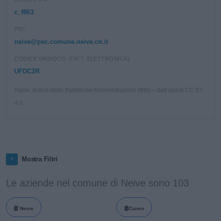
c_f863
PEC
neive@pec.comune.neive.cn.it
CODICE UNIVOCO (FATT. ELETTRONICA)
UFDC2R
Fonte: Indice delle Pubbliche Amministrazioni (IPA) – dati aperti CC BY
4.0.
Mostra Filtri
Le aziende nel comune di Neive sono 103
Neive
Cuneo