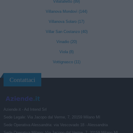
Villafalletto (89)
Villanova Mondovì (144)
Villanova Solaro (17)
Villar San Costanzo (40)
Vinadio (20)
Viola (8)
Vottignasco (11)
Contattaci
Aziende.it - Ad Intend Srl
Sede Legale: Via Jacopo dal Verme, 7, 20159 Milano MI
Sede Operativa Alessandria: via Vescovado 18 - Alessandria
Sede Operativa Milano: Via Jacopo dal Verme, 7, 20159 Milano MI