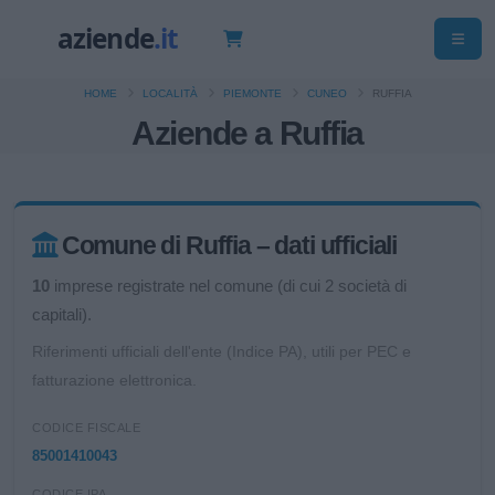
HOME
LOCALITÀ
PIEMONTE
CUNEO
RUFFIA
Aziende a Ruffia
Comune di Ruffia – dati ufficiali
10
imprese registrate nel comune (di cui 2 società di
capitali).
Riferimenti ufficiali dell'ente (Indice PA), utili per PEC e
fatturazione elettronica.
CODICE FISCALE
85001410043
CODICE IPA