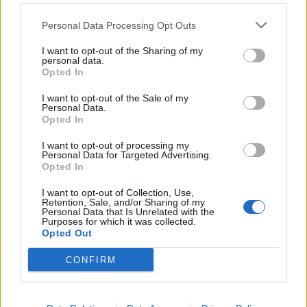
Guarene (95)
Personal Data Processing Opt Outs
Igliano (2)
Lagnasco (77)
I want to opt-out of the Sharing of my
personal data.
Opted In
La Morra (122)
Lequio Tanaro (26)
I want to opt-out of the Sale of my
Personal Data.
Opted In
Lequio Berria (10)
Lesegno (12)
I want to opt-out of processing my
Personal Data for Targeted Advertising.
Levice (2)
Opted In
Limone Piemonte (53)
I want to opt-out of Collection, Use,
Retention, Sale, and/or Sharing of my
Personal Data that Is Unrelated with the
Lisio (1)
Purposes for which it was collected.
Opted Out
Macra (1)
Magliano Alpi (61)
CONFIRM
Magliano Alfieri (21)
Mango (26)