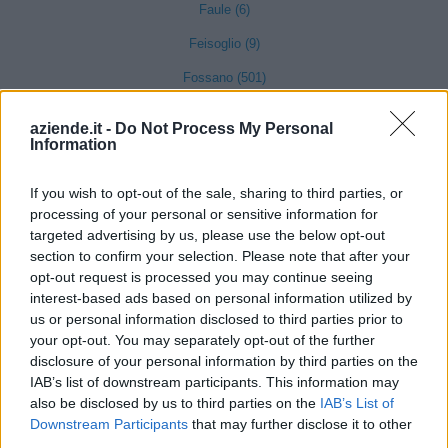
Faule (6)
Feisoglio (9)
Fossano (501)
Frabosa Soprana (8)
aziende.it -
Do Not Process My Personal
Information
Frabosa Sottana (37)
Frassino (9)
If you wish to opt-out of the sale, sharing to third parties, or
processing of your personal or sensitive information for
Gaiola (5)
targeted advertising by us, please use the below opt-out
Gambasca (1)
section to confirm your selection. Please note that after your
opt-out request is processed you may continue seeing
Garessio (27)
interest-based ads based on personal information utilized by
Genola (67)
us or personal information disclosed to third parties prior to
your opt-out. You may separately opt-out of the further
Gorzegno (6)
disclosure of your personal information by third parties on the
IAB’s list of downstream participants. This information may
Govone (35)
also be disclosed by us to third parties on the
IAB’s List of
Grinzane Cavour (34)
Downstream Participants
that may further disclose it to other
third parties.