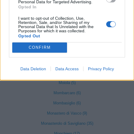
Mango (26)
Personal Data for Targeted Advertising.
Opted In
Manta (55)
I want to opt-out of Collection, Use,
Marene (74)
Retention, Sale, and/or Sharing of my
Personal Data that Is Unrelated with the
Purposes for which it was collected.
Margarita (15)
Opted Out
Marmora (5)
CONFIRM
Marsaglia (3)
Martiniana Po (1)
Data Deletion
Data Access
Privacy Policy
Melle (8)
Moiola (5)
Mombarcaro (6)
Mombasiglio (6)
Monastero di Vasco (9)
Monasterolo di Savigliano (35)
Monchiero (17)