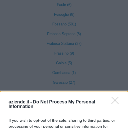
Faule (6)
Feisoglio (9)
Fossano (501)
Frabosa Soprana (8)
Frabosa Sottana (37)
Frassino (9)
Gaiola (5)
Gambasca (1)
Garessio (27)
Genola (67)
aziende.it -
Do Not Process My Personal
Gorzegno (6)
Information
Govone (35)
If you wish to opt-out of the sale, sharing to third parties, or
Grinzane Cavour (34)
processing of your personal or sensitive information for