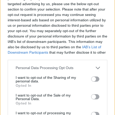
Guarene (95)
targeted advertising by us, please use the below opt-out
section to confirm your selection. Please note that after your
Igliano (2)
opt-out request is processed you may continue seeing
interest-based ads based on personal information utilized by
Lagnasco (77)
us or personal information disclosed to third parties prior to
La Morra (122)
your opt-out. You may separately opt-out of the further
disclosure of your personal information by third parties on the
Lequio Tanaro (26)
IAB’s list of downstream participants. This information may
Lequio Berria (10)
also be disclosed by us to third parties on the
IAB’s List of
Downstream Participants
that may further disclose it to other
Lesegno (12)
third parties.
Levice (2)
Personal Data Processing Opt Outs
Limone Piemonte (53)
I want to opt-out of the Sharing of my
personal data.
Lisio (1)
Opted In
Macra (1)
I want to opt-out of the Sale of my
Personal Data.
Magliano Alpi (61)
Opted In
Magliano Alfieri (21)
I want to opt-out of processing my