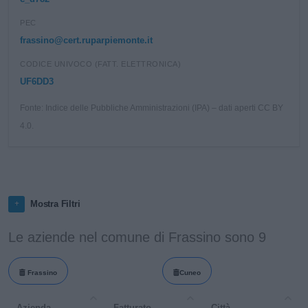
PEC
frassino@cert.ruparpiemonte.it
CODICE UNIVOCO (FATT. ELETTRONICA)
UF6DD3
Fonte: Indice delle Pubbliche Amministrazioni (IPA) – dati aperti CC BY
4.0.
Mostra Filtri
Le aziende nel comune di Frassino sono 9
Frassino
Cuneo
Azienda
Fatturato
Città