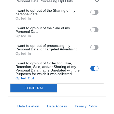
Personal Data Processing Opt Outs
Lagnasco (77)
La Morra (122)
I want to opt-out of the Sharing of my
personal data.
Opted In
Lequio Tanaro (26)
Lequio Berria (10)
I want to opt-out of the Sale of my
Personal Data.
Opted In
Lesegno (12)
Levice (2)
I want to opt-out of processing my
Personal Data for Targeted Advertising.
Opted In
Limone Piemonte (53)
Lisio (1)
I want to opt-out of Collection, Use,
Retention, Sale, and/or Sharing of my
Personal Data that Is Unrelated with the
Macra (1)
Purposes for which it was collected.
Opted Out
Magliano Alpi (61)
Magliano Alfieri (21)
CONFIRM
Mango (26)
Manta (55)
Data Deletion
Data Access
Privacy Policy
Marene (74)