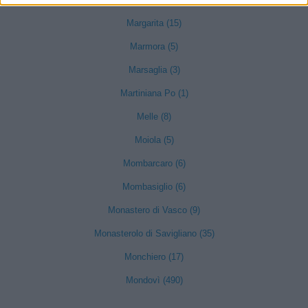
Margarita (15)
Marmora (5)
Marsaglia (3)
Martiniana Po (1)
Melle (8)
Moiola (5)
Mombarcaro (6)
Mombasiglio (6)
Monastero di Vasco (9)
Monasterolo di Savigliano (35)
Monchiero (17)
Mondovì (490)