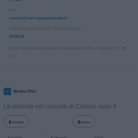
PEC
castino@cert.ruparpiemonte.it
CODICE UNIVOCO (FATT. ELETTRONICA)
UFRK1E
Fonte: Indice delle Pubbliche Amministrazioni (IPA) – dati aperti CC BY
4.0.
Mostra Filtri
Le aziende nel comune di Castino sono 8
Castino
Cuneo
Azienda
Fatturato
Città