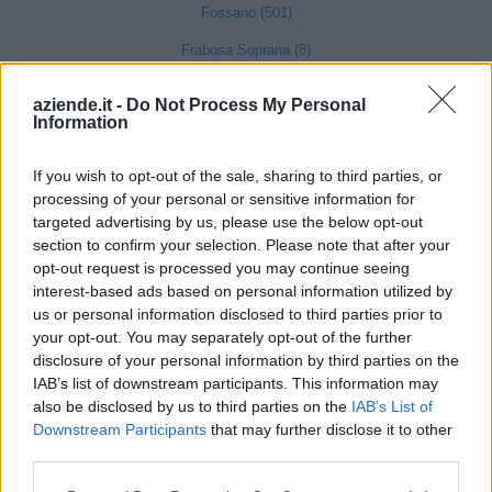
Fossano (501)
Frabosa Soprana (8)
Frabosa Sottana (37)
aziende.it -
Do Not Process My Personal
Information
Frassino (9)
Gaiola (5)
If you wish to opt-out of the sale, sharing to third parties, or
processing of your personal or sensitive information for
Gambasca (1)
targeted advertising by us, please use the below opt-out
Garessio (27)
section to confirm your selection. Please note that after your
opt-out request is processed you may continue seeing
Genola (67)
interest-based ads based on personal information utilized by
Gorzegno (6)
us or personal information disclosed to third parties prior to
your opt-out. You may separately opt-out of the further
Govone (35)
disclosure of your personal information by third parties on the
IAB’s list of downstream participants. This information may
Grinzane Cavour (34)
also be disclosed by us to third parties on the
IAB’s List of
Guarene (95)
Downstream Participants
that may further disclose it to other
third parties.
Igliano (2)