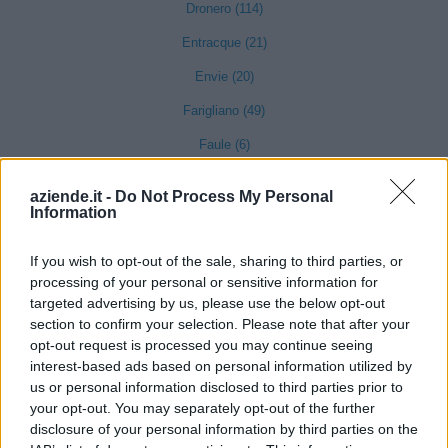
Dronero (114)
Entracque (21)
Envie (20)
Farigliano (49)
Faule (6)
Feisoglio (9)
aziende.it -
Do Not Process My Personal
Information
Fossano (501)
Frabosa Soprana (8)
If you wish to opt-out of the sale, sharing to third parties, or
Frabosa Sottana (37)
processing of your personal or sensitive information for
targeted advertising by us, please use the below opt-out
Frassino (9)
section to confirm your selection. Please note that after your
opt-out request is processed you may continue seeing
Gaiola (5)
interest-based ads based on personal information utilized by
Gambasca (1)
us or personal information disclosed to third parties prior to
your opt-out. You may separately opt-out of the further
Garessio (27)
disclosure of your personal information by third parties on the