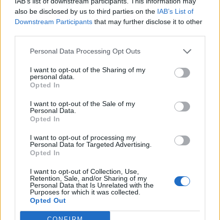
IAB’s list of downstream participants. This information may
Genola (67)
also be disclosed by us to third parties on the
IAB’s List of
Gorzegno (6)
Downstream Participants
that may further disclose it to other
third parties.
Govone (35)
Personal Data Processing Opt Outs
Grinzane Cavour (34)
Guarene (95)
I want to opt-out of the Sharing of my
personal data.
Opted In
Igliano (2)
Lagnasco (77)
I want to opt-out of the Sale of my
Personal Data.
La Morra (122)
Opted In
Lequio Tanaro (26)
I want to opt-out of processing my
Personal Data for Targeted Advertising.
Lequio Berria (10)
Opted In
Lesegno (12)
I want to opt-out of Collection, Use,
Retention, Sale, and/or Sharing of my
Personal Data that Is Unrelated with the
Levice (2)
Purposes for which it was collected.
Opted Out
Limone Piemonte (53)
Lisio (1)
CONFIRM