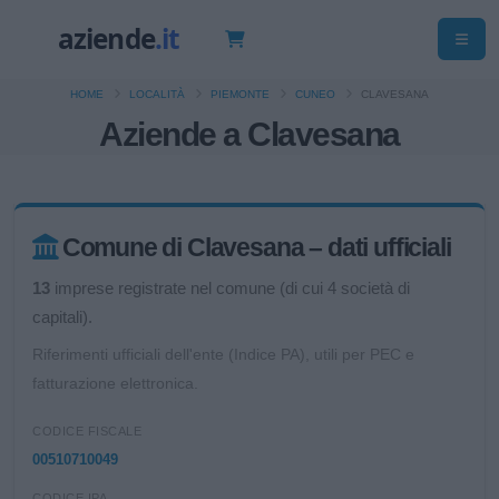
HOME
LOCALITÀ
PIEMONTE
CUNEO
CLAVESANA
Aziende a Clavesana
Comune di Clavesana – dati ufficiali
13
imprese registrate nel comune (di cui 4 società di
capitali).
Riferimenti ufficiali dell'ente (Indice PA), utili per PEC e
fatturazione elettronica.
CODICE FISCALE
00510710049
CODICE IPA