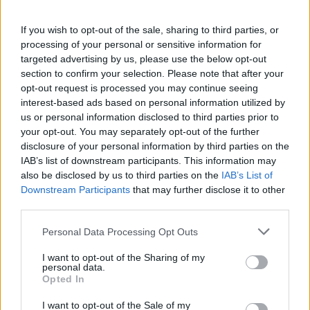
Genola (67)
If you wish to opt-out of the sale, sharing to third parties, or
Gorzegno (6)
processing of your personal or sensitive information for
Govone (35)
targeted advertising by us, please use the below opt-out
section to confirm your selection. Please note that after your
Grinzane Cavour (34)
opt-out request is processed you may continue seeing
interest-based ads based on personal information utilized by
Guarene (95)
us or personal information disclosed to third parties prior to
Igliano (2)
your opt-out. You may separately opt-out of the further
disclosure of your personal information by third parties on the
Lagnasco (77)
IAB’s list of downstream participants. This information may
also be disclosed by us to third parties on the
IAB’s List of
La Morra (122)
Downstream Participants
that may further disclose it to other
Lequio Tanaro (26)
third parties.
Lequio Berria (10)
Personal Data Processing Opt Outs
Lesegno (12)
I want to opt-out of the Sharing of my
personal data.
Levice (2)
Opted In
Limone Piemonte (53)
I want to opt-out of the Sale of my