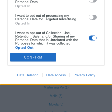
Personal Data.
Lisio (1)
Opted In
Macra (1)
I want to opt-out of processing my
Personal Data for Targeted Advertising.
Magliano Alpi (61)
Opted In
Magliano Alfieri (21)
I want to opt-out of Collection, Use,
Retention, Sale, and/or Sharing of my
Mango (26)
Personal Data that Is Unrelated with the
Purposes for which it was collected.
Manta (55)
Opted Out
Marene (74)
CONFIRM
Margarita (15)
Marmora (5)
Data Deletion
Data Access
Privacy Policy
Marsaglia (3)
Martiniana Po (1)
Melle (8)
Moiola (5)