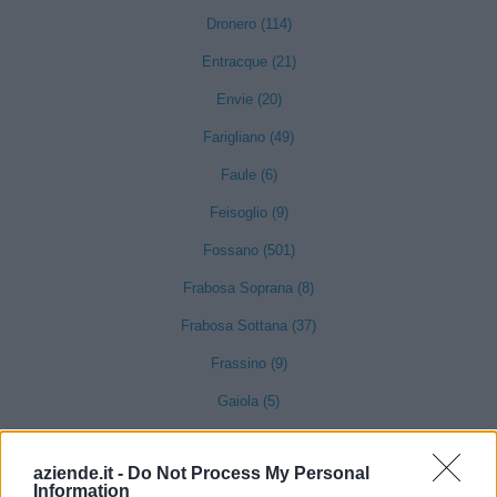
Dronero (114)
Entracque (21)
Envie (20)
Farigliano (49)
Faule (6)
Feisoglio (9)
Fossano (501)
Frabosa Soprana (8)
Frabosa Sottana (37)
Frassino (9)
Gaiola (5)
Gambasca (1)
aziende.it -
Do Not Process My Personal
Garessio (27)
Information