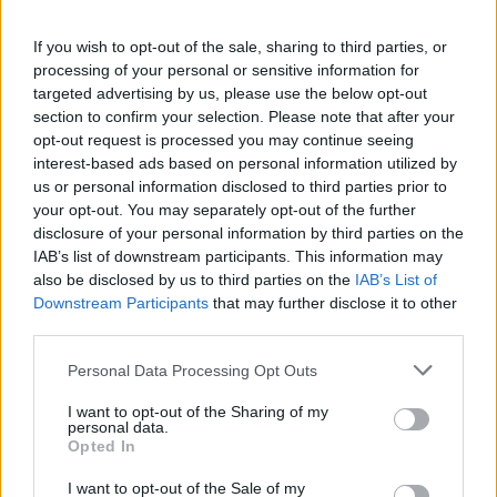
Lisio (1)
If you wish to opt-out of the sale, sharing to third parties, or
Macra (1)
processing of your personal or sensitive information for
Magliano Alpi (61)
targeted advertising by us, please use the below opt-out
section to confirm your selection. Please note that after your
Magliano Alfieri (21)
opt-out request is processed you may continue seeing
Mango (26)
interest-based ads based on personal information utilized by
us or personal information disclosed to third parties prior to
Manta (55)
your opt-out. You may separately opt-out of the further
disclosure of your personal information by third parties on the
Marene (74)
IAB’s list of downstream participants. This information may
Margarita (15)
also be disclosed by us to third parties on the
IAB’s List of
Downstream Participants
that may further disclose it to other
Marmora (5)
third parties.
Marsaglia (3)
Personal Data Processing Opt Outs
Martiniana Po (1)
I want to opt-out of the Sharing of my
Melle (8)
personal data.
Opted In
Moiola (5)
I want to opt-out of the Sale of my