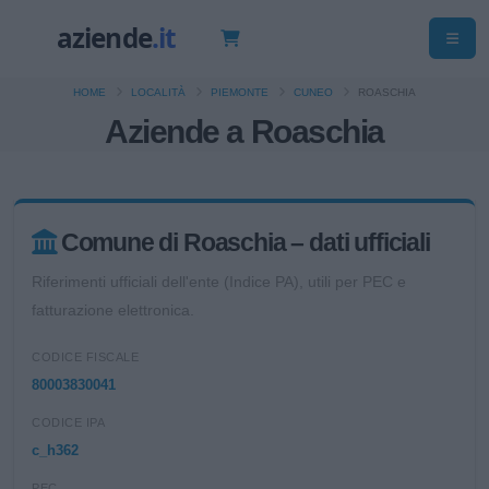
HOME
LOCALITÀ
PIEMONTE
CUNEO
ROASCHIA
Aziende a Roaschia
Comune di Roaschia – dati ufficiali
Riferimenti ufficiali dell'ente (Indice PA), utili per PEC e
fatturazione elettronica.
CODICE FISCALE
80003830041
CODICE IPA
c_h362
PEC