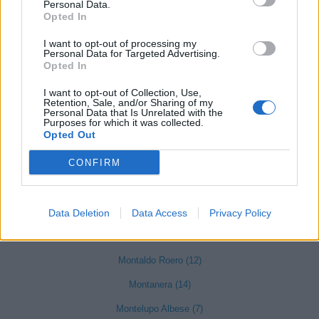
Mombarcaro (6)
Personal Data.
Opted In
Mombasiglio (6)
I want to opt-out of processing my
Monastero di Vasco (9)
Personal Data for Targeted Advertising.
Opted In
Monasterolo di Savigliano (35)
I want to opt-out of Collection, Use,
Monchiero (17)
Retention, Sale, and/or Sharing of my
Personal Data that Is Unrelated with the
Purposes for which it was collected.
Mondovì (490)
Opted Out
CONFIRM
Monesiglio (13)
Monforte d'Alba (103)
Montà (73)
Data Deletion
Data Access
Privacy Policy
Montaldo di Mondovì (8)
Montaldo Roero (12)
Montanera (14)
Montelupo Albese (7)