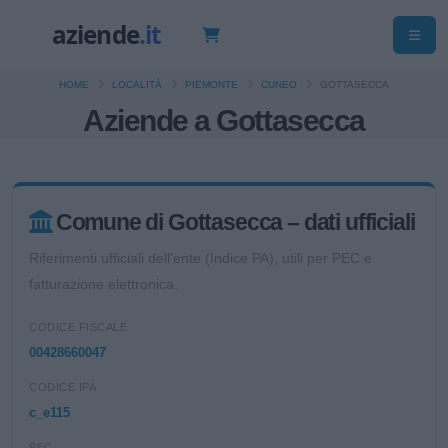
HOME
LOCALITÀ
PIEMONTE
CUNEO
GOTTASECCA
Aziende a Gottasecca
Comune di Gottasecca – dati ufficiali
Riferimenti ufficiali dell'ente (Indice PA), utili per PEC e
fatturazione elettronica.
CODICE FISCALE
00428660047
CODICE IPA
c_e115
PEC