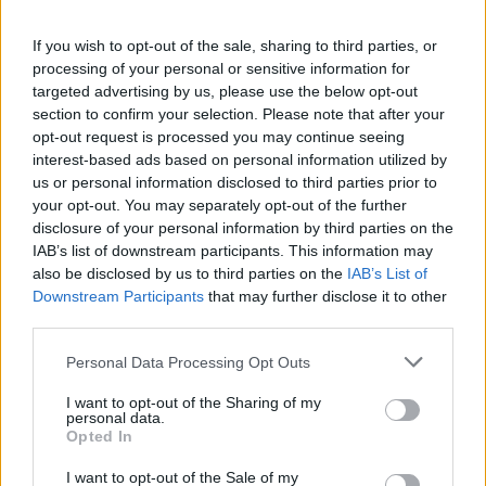
Lisio (1)
If you wish to opt-out of the sale, sharing to third parties, or
Macra (1)
processing of your personal or sensitive information for
Magliano Alpi (61)
targeted advertising by us, please use the below opt-out
section to confirm your selection. Please note that after your
Magliano Alfieri (21)
opt-out request is processed you may continue seeing
Mango (26)
interest-based ads based on personal information utilized by
us or personal information disclosed to third parties prior to
Manta (55)
your opt-out. You may separately opt-out of the further
disclosure of your personal information by third parties on the
Marene (74)
IAB’s list of downstream participants. This information may
Margarita (15)
also be disclosed by us to third parties on the
IAB’s List of
Downstream Participants
that may further disclose it to other
Marmora (5)
third parties.
Marsaglia (3)
Personal Data Processing Opt Outs
Martiniana Po (1)
I want to opt-out of the Sharing of my
Melle (8)
personal data.
Opted In
Moiola (5)
I want to opt-out of the Sale of my