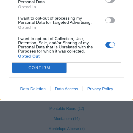
Mombarcaro (6)
Personal Data.
Opted In
Mombasiglio (6)
I want to opt-out of processing my
Monastero di Vasco (9)
Personal Data for Targeted Advertising.
Opted In
Monasterolo di Savigliano (35)
I want to opt-out of Collection, Use,
Monchiero (17)
Retention, Sale, and/or Sharing of my
Personal Data that Is Unrelated with the
Purposes for which it was collected.
Mondovì (490)
Opted Out
CONFIRM
Monesiglio (13)
Monforte d'Alba (103)
Montà (73)
Data Deletion
Data Access
Privacy Policy
Montaldo di Mondovì (8)
Montaldo Roero (12)
Montanera (14)
Montelupo Albese (7)