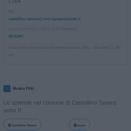
c_c176
PEC
castellino.tanaro@cert.ruparpiemonte.it
CODICE UNIVOCO (FATT. ELETTRONICA)
UFJU8H
Fonte: Indice delle Pubbliche Amministrazioni (IPA) – dati aperti CC BY
4.0.
Mostra Filtri
Le aziende nel comune di Castellino Tanaro
sono 0
Castellino Tanaro
Cuneo