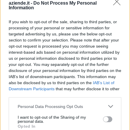
Levice (2)
aziende.it -
Do Not Process My Personal
Information
Limone Piemonte (53)
Lisio (1)
If you wish to opt-out of the sale, sharing to third parties, or
processing of your personal or sensitive information for
Macra (1)
targeted advertising by us, please use the below opt-out
section to confirm your selection. Please note that after your
Magliano Alpi (61)
opt-out request is processed you may continue seeing
Magliano Alfieri (21)
interest-based ads based on personal information utilized by
us or personal information disclosed to third parties prior to
Mango (26)
your opt-out. You may separately opt-out of the further
disclosure of your personal information by third parties on the
Manta (55)
IAB’s list of downstream participants. This information may
Marene (74)
also be disclosed by us to third parties on the
IAB’s List of
Downstream Participants
that may further disclose it to other
Margarita (15)
third parties.
Marmora (5)
Personal Data Processing Opt Outs
Marsaglia (3)
I want to opt-out of the Sharing of my
Martiniana Po (1)
personal data.
Opted In
Melle (8)