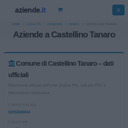
HOME
LOCALITÀ
PIEMONTE
CUNEO
CASTELLINO TANARO
Aziende a Castellino Tanaro
Comune di Castellino Tanaro – dati
ufficiali
Riferimenti ufficiali dell'ente (Indice PA), utili per PEC e
fatturazione elettronica.
CODICE FISCALE
02852600044
CODICE IPA