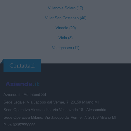
Villanova Solaro (17)
Villar San Costanzo (40)
Vinadio (20)
Viola (8)
Vottignasco (11)
Contattaci
Aziende.it - Ad Intend Srl
Sede Legale: Via Jacopo dal Verme, 7, 20159 Milano MI
Sede Operativa Alessandria: via Vescovado 18 - Alessandria
Sede Operativa Milano: Via Jacopo dal Verme, 7, 20159 Milano MI
P.iva 02357550066