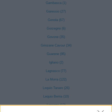
Gambasca (1)
Garessio (27)
Genola (67)
Gorzegno (6)
Govone (35)
Grinzane Cavour (34)
Guarene (95)
Igliano (2)
Lagnasco (77)
La Morra (122)
Lequio Tanaro (26)
Lequio Berria (10)
Lesegno (12)