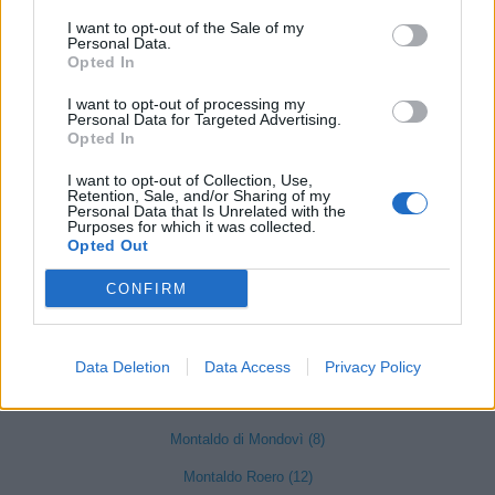
I want to opt-out of the Sale of my
Moiola (5)
Personal Data.
Opted In
Mombarcaro (6)
I want to opt-out of processing my
Mombasiglio (6)
Personal Data for Targeted Advertising.
Opted In
Monastero di Vasco (9)
I want to opt-out of Collection, Use,
Monasterolo di Savigliano (35)
Retention, Sale, and/or Sharing of my
Personal Data that Is Unrelated with the
Monchiero (17)
Purposes for which it was collected.
Opted Out
Mondovì (490)
CONFIRM
Monesiglio (13)
Monforte d'Alba (103)
Data Deletion
Data Access
Privacy Policy
Montà (73)
Montaldo di Mondovì (8)
Montaldo Roero (12)