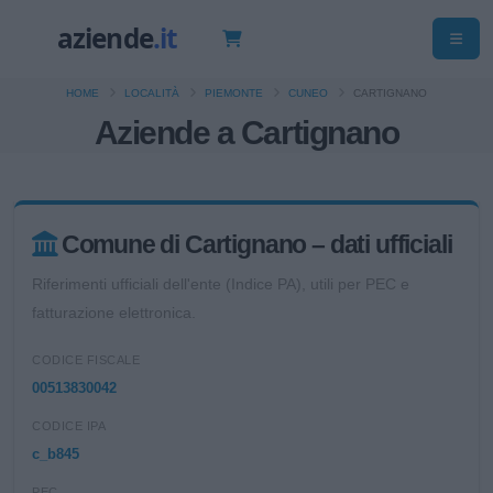
HOME
LOCALITÀ
PIEMONTE
CUNEO
CARTIGNANO
Aziende a Cartignano
Comune di Cartignano – dati ufficiali
Riferimenti ufficiali dell'ente (Indice PA), utili per PEC e
fatturazione elettronica.
CODICE FISCALE
00513830042
CODICE IPA
c_b845
PEC