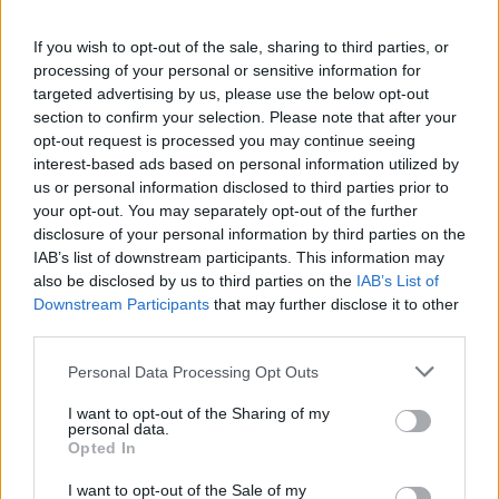
Lisio (1)
If you wish to opt-out of the sale, sharing to third parties, or
Macra (1)
processing of your personal or sensitive information for
Magliano Alpi (61)
targeted advertising by us, please use the below opt-out
section to confirm your selection. Please note that after your
Magliano Alfieri (21)
opt-out request is processed you may continue seeing
Mango (26)
interest-based ads based on personal information utilized by
us or personal information disclosed to third parties prior to
Manta (55)
your opt-out. You may separately opt-out of the further
disclosure of your personal information by third parties on the
Marene (74)
IAB’s list of downstream participants. This information may
Margarita (15)
also be disclosed by us to third parties on the
IAB’s List of
Downstream Participants
that may further disclose it to other
Marmora (5)
third parties.
Marsaglia (3)
Personal Data Processing Opt Outs
Martiniana Po (1)
I want to opt-out of the Sharing of my
Melle (8)
personal data.
Opted In
Moiola (5)
I want to opt-out of the Sale of my