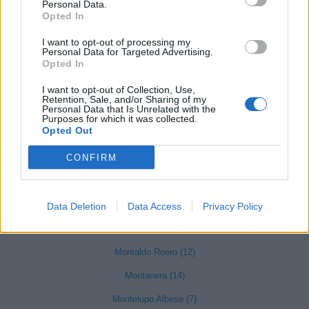
Mombarcaro (6)
Personal Data.
Opted In
Mombasiglio (6)
I want to opt-out of processing my
Monastero di Vasco (9)
Personal Data for Targeted Advertising.
Opted In
Monasterolo di Savigliano (35)
I want to opt-out of Collection, Use,
Monchiero (17)
Retention, Sale, and/or Sharing of my
Personal Data that Is Unrelated with the
Purposes for which it was collected.
Mondovì (490)
Opted Out
CONFIRM
Monesiglio (13)
Monforte d'Alba (103)
Montà (73)
Data Deletion
Data Access
Privacy Policy
Montaldo di Mondovì (8)
Montaldo Roero (12)
Montanera (14)
Montelupo Albese (7)