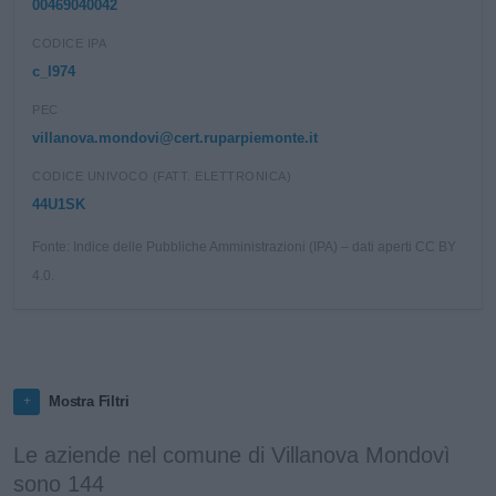
00469040042
CODICE IPA
c_l974
PEC
villanova.mondovi@cert.ruparpiemonte.it
CODICE UNIVOCO (FATT. ELETTRONICA)
44U1SK
Fonte: Indice delle Pubbliche Amministrazioni (IPA) – dati aperti CC BY
4.0.
Mostra Filtri
Le aziende nel comune di Villanova Mondovì
sono 144