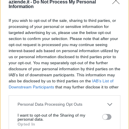
aziende.it -
Do Not Process My Personal
Diano d'Alba (98)
Information
Dogliani (104)
If you wish to opt-out of the sale, sharing to third parties, or
Dronero (114)
processing of your personal or sensitive information for
Entracque (21)
targeted advertising by us, please use the below opt-out
section to confirm your selection. Please note that after your
Envie (20)
opt-out request is processed you may continue seeing
interest-based ads based on personal information utilized by
Farigliano (49)
us or personal information disclosed to third parties prior to
Faule (6)
your opt-out. You may separately opt-out of the further
disclosure of your personal information by third parties on the
Feisoglio (9)
IAB’s list of downstream participants. This information may
also be disclosed by us to third parties on the
IAB’s List of
Fossano (501)
Downstream Participants
that may further disclose it to other
Frabosa Soprana (8)
third parties.
Frabosa Sottana (37)
Personal Data Processing Opt Outs
Frassino (9)
I want to opt-out of the Sharing of my
personal data.
Gaiola (5)
Opted In