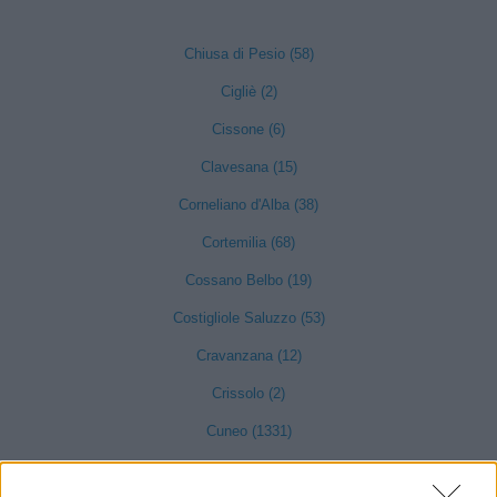
Chiusa di Pesio (58)
Cigliè (2)
Cissone (6)
Clavesana (15)
Corneliano d'Alba (38)
Cortemilia (68)
Cossano Belbo (19)
Costigliole Saluzzo (53)
Cravanzana (12)
Crissolo (2)
Cuneo (1331)
Demonte (30)