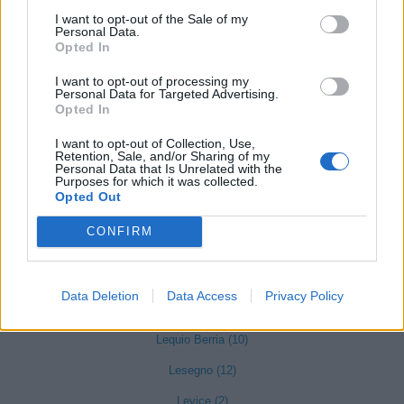
Gambasca (1)
I want to opt-out of the Sale of my
Personal Data.
Garessio (27)
Opted In
Genola (67)
I want to opt-out of processing my
Personal Data for Targeted Advertising.
Gorzegno (6)
Opted In
Govone (35)
I want to opt-out of Collection, Use,
Retention, Sale, and/or Sharing of my
Grinzane Cavour (34)
Personal Data that Is Unrelated with the
Purposes for which it was collected.
Guarene (95)
Opted Out
Igliano (2)
CONFIRM
Lagnasco (77)
La Morra (122)
Data Deletion
Data Access
Privacy Policy
Lequio Tanaro (26)
Lequio Berria (10)
Lesegno (12)
Levice (2)