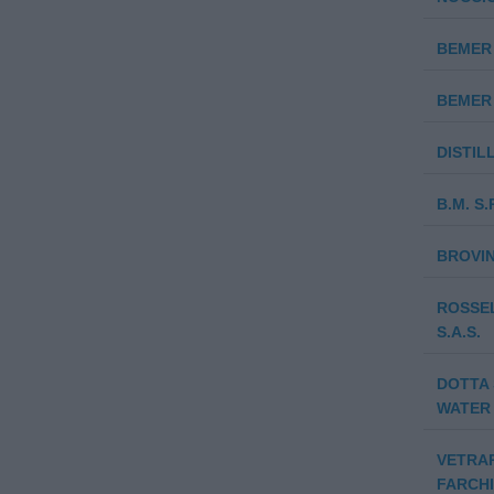
BEMER 
BEMER 
DISTIL
B.M. S.
BROVIN
ROSSEL
S.A.S.
DOTTA 
WATER 
VETRAR
FARCHI