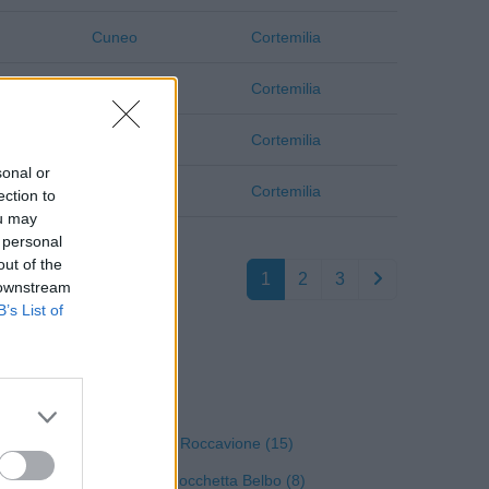
Cuneo
Cortemilia
Cuneo
Cortemilia
Cuneo
Cortemilia
sonal or
Cuneo
Cortemilia
ection to
ou may
 personal
out of the
1
2
3
 downstream
B’s List of
 Cuneo
Roccavione (15)
Rocchetta Belbo (8)