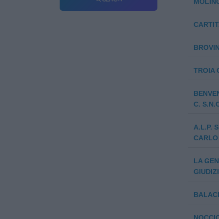
MOLINO
CARTIT
BROVIN
TROIA 
BENVEN
C. S.N.
A.L.P.
CARLO
LA GEN
GIUDIZ
BALACL
NOCCIO