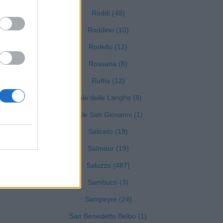
Roddi (48)
)
Roddino (10)
Rodello (12)
Rossana (8)
Ruffia (12)
Sale delle Langhe (8)
Sale San Giovanni (1)
Saliceto (19)
Salmour (19)
Saluzzo (487)
Sambuco (3)
Sampeyre (24)
San Benedetto Belbo (1)