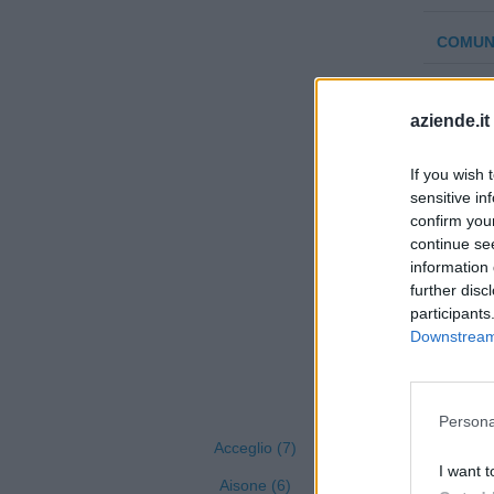
COMUNE
LIBERI
aziende.it
LP2G M
If you wish 
sensitive in
CRESTA
confirm you
continue se
information 
further disc
participants
Downstream 
Visua
Persona
Acceglio (7)
I want t
Aisone (6)