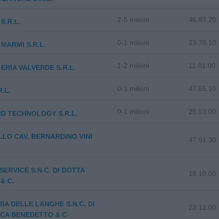
2-5 milioni
46.83.20
S.R.L.
0-1 milioni
23.70.10
MARMI S.R.L.
1-2 milioni
11.01.00
LERIA VALVERDE S.R.L.
0-1 milioni
47.55.10
R.L.
0-1 milioni
25.53.00
D TECHNOLOGY S.R.L.
LO CAV. BERNARDINO VINI
47.91.30
SERVICE S.N.C. DI DOTTA
16.10.00
& C.
IA DELLE LANGHE S.N.C. DI
23.12.00
CA BENEDETTO & C