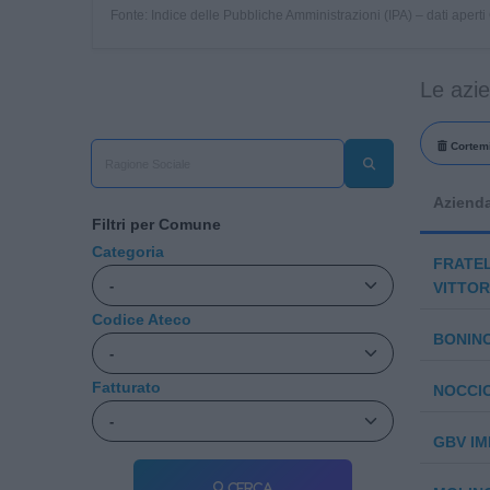
Fonte: Indice delle Pubbliche Amministrazioni (IPA) – dati apert
Le azi
Cortemi
Aziend
Filtri per Comune
Categoria
FRATEL
VITTORI
Codice Ateco
BONINO
Fatturato
NOCCIO
GBV IMP
Cerca