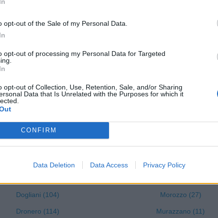
In
Cissone (6)
Montà (73)
o opt-out of the Sale of my Personal Data.
Clavesana (15)
Montaldo di Mondovì (8
In
Corneliano d'Alba (38)
Montaldo Roero (12)
to opt-out of processing my Personal Data for Targeted
ing.
Cortemilia (68)
Montanera (14)
In
Cossano Belbo (19)
Montelupo Albese (7)
o opt-out of Collection, Use, Retention, Sale, and/or Sharing
ersonal Data that Is Unrelated with the Purposes for which it
Costigliole Saluzzo (53)
Montemale di Cuneo (1)
lected.
Out
Cravanzana (12)
Monterosso Grana (8)
Crissolo (2)
Monteu Roero (24)
CONFIRM
Cuneo (1331)
Montezemolo (8)
Demonte (30)
Monticello d'Alba (49)
Data Deletion
Data Access
Privacy Policy
Diano d'Alba (98)
Moretta (65)
Dogliani (104)
Morozzo (27)
Dronero (114)
Murazzano (11)