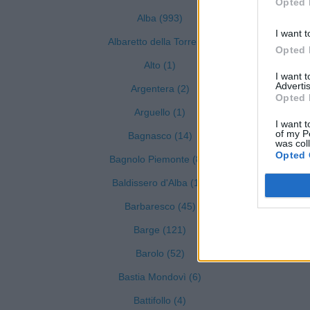
Opted 
Alba (993)
I want t
Albaretto della Torre (9)
Opted 
Alto (1)
I want 
Advertis
Argentera (2)
Opted 
Arguello (1)
I want t
of my P
Bagnasco (14)
was col
Opted 
Bagnolo Piemonte (81)
Baldissero d'Alba (19)
Barbaresco (45)
Barge (121)
Barolo (52)
Bastia Mondovì (6)
Battifollo (4)