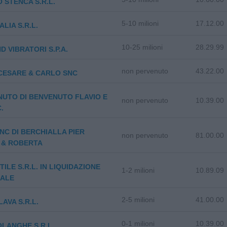
 STENCA S.R.L.
5-10 milioni
17.12.00
ALIA S.R.L.
10-25 milioni
28.29.99
D VIBRATORI S.P.A.
non pervenuto
43.22.00
CESARE & CARLO SNC
UTO DI BENVENUTO FLAVIO E
non pervenuto
10.39.00
C.
 SNC DI BERCHIALLA PIER
non pervenuto
81.00.00
 & ROBERTA
TILE S.R.L. IN LIQUIDAZIONE
1-2 milioni
10.89.09
IALE
2-5 milioni
41.00.00
AVA S.R.L.
0-1 milioni
10.39.00
LANGHE S.R.L.