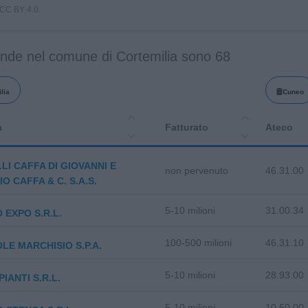
i CC BY 4.0.
ende nel comune di Cortemilia sono 68
lia
Cuneo
a
Fatturato
Ateco
LI CAFFA DI GIOVANNI E
non pervenuto
46.31.00
O CAFFA & C. S.A.S.
5-10 milioni
31.00.34
 EXPO S.R.L.
100-500 milioni
46.31.10
LE MARCHISIO S.P.A.
5-10 milioni
28.93.00
IANTI S.R.L.
5-10 milioni
10.60.00