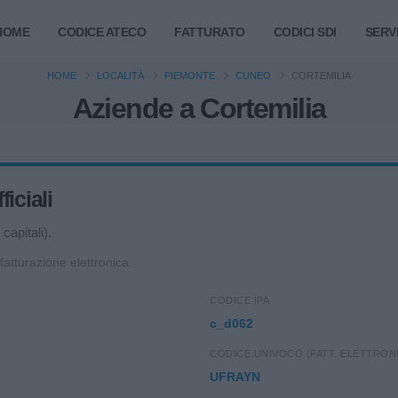
HOME
CODICE ATECO
FATTURATO
CODICI SDI
SERVI
HOME
LOCALITÀ
PIEMONTE
CUNEO
CORTEMILIA
Aziende a Cortemilia
iciali
capitali).
 fatturazione elettronica.
CODICE IPA
c_d062
CODICE UNIVOCO (FATT. ELETTRON
UFRAYN