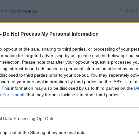
12.00.00
 DI CORTEMILIA
47.61.00
 TUTTI DI BECCUTI ANNALISA
 -
Do Not Process My Personal Information
33.20.02
EGATECH DI PACE LUCA
to opt-out of the sale, sharing to third parties, or processing of your per
47.26.00
formation for targeted advertising by us, please use the below opt-out s
 CRISTINA
r selection. Please note that after your opt-out request is processed y
eing interest-based ads based on personal information utilized by us or
disclosed to third parties prior to your opt-out. You may separately opt-
losure of your personal information by third parties on the IAB’s list of
. This information may also be disclosed by us to third parties on the
IA
Participants
that may further disclose it to other third parties.
lizza tutti i comuni della provincia di
l Data Processing Opt Outs
Chiusa di Pesio (58)
Monesiglio (13)
o opt-out of the Sharing of my personal data.
Cigliè (2)
Monforte d'Alba (103)