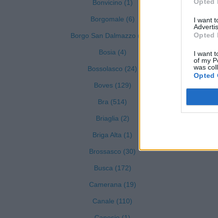
Opted 
Bonvicino (1)
Borgomale (6)
I want 
Advertis
Opted 
Borgo San Dalmazzo (255)
Bosia (4)
I want t
of my P
was col
Bossolasco (24)
Opted 
Boves (129)
Bra (514)
Briaglia (2)
Briga Alta (1)
Brossasco (30)
Busca (172)
Camerana (19)
Canale (110)
Canosio (1)