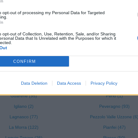
In
Frabosa Sottana (37)
Nucetto (5)
Frassino (9)
Oncino (1)
to opt-out of processing my Personal Data for Targeted
ing.
In
Gaiola (5)
Ormea (24)
Gambasca (1)
Ostana (3)
o opt-out of Collection, Use, Retention, Sale, and/or Sharing
ersonal Data that Is Unrelated with the Purposes for which it
lected.
Garessio (27)
Paesana (32)
Out
Genola (67)
Pagno (7)
CONFIRM
Gorzegno (6)
Pamparato (13)
Govone (35)
Paroldo (7)
Data Deletion
Data Access
Privacy Policy
Grinzane Cavour (34)
Perletto (4)
Guarene (95)
Perlo (1)
Igliano (2)
Peveragno (93)
Lagnasco (77)
Pezzolo Valle Uzzone (6
La Morra (122)
Pianfei (47)
Lequio Tanaro (26)
Piasco (50)