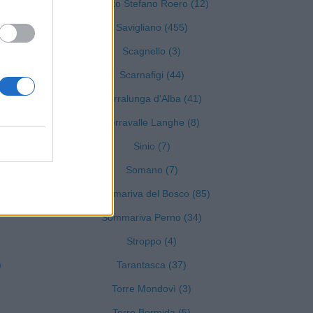
Santo Stefano Roero (12)
Savigliano (455)
Scagnello (3)
Scarnafigi (44)
Serralunga d'Alba (41)
Serravalle Langhe (8)
Sinio (7)
Somano (7)
Sommariva del Bosco (85)
Sommariva Perno (34)
Stroppo (4)
)
Tarantasca (37)
Torre Mondovì (3)
Torre Bormida (5)