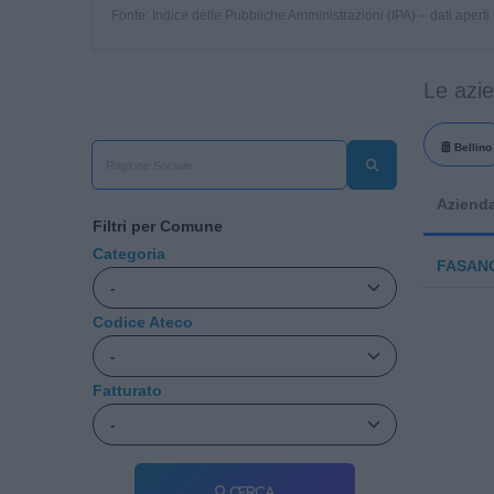
Fonte: Indice delle Pubbliche Amministrazioni (IPA) – dati apert
Le azi
Bellino
Aziend
Filtri per Comune
Categoria
FASAN
Codice Ateco
Fatturato
Cerca