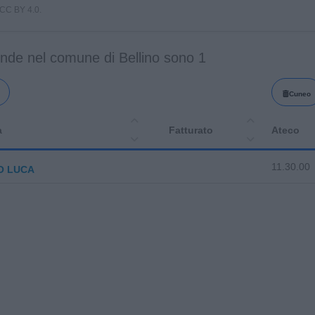
i CC BY 4.0.
ende nel comune di Bellino sono 1
Cuneo
a
Fatturato
Ateco
11.30.00
O LUCA