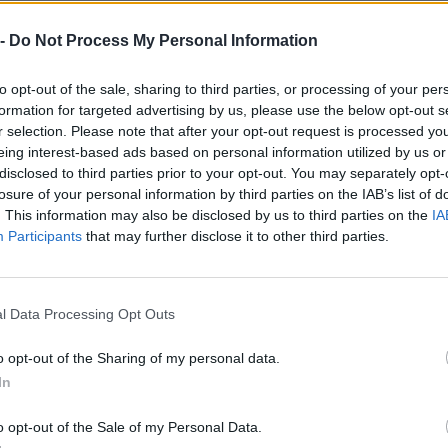
Crissolo (2)
Monteu Roero (24)
 -
Do Not Process My Personal Information
Cuneo (1331)
Montezemolo (8)
Demonte (30)
Monticello d'Alba (49)
to opt-out of the sale, sharing to third parties, or processing of your per
formation for targeted advertising by us, please use the below opt-out s
Diano d'Alba (98)
Moretta (65)
r selection. Please note that after your opt-out request is processed y
Dogliani (104)
Morozzo (27)
eing interest-based ads based on personal information utilized by us or
disclosed to third parties prior to your opt-out. You may separately opt-
Dronero (114)
Murazzano (11)
losure of your personal information by third parties on the IAB’s list of
. This information may also be disclosed by us to third parties on the
IA
Entracque (21)
Murello (11)
Participants
that may further disclose it to other third parties.
Envie (20)
Narzole (78)
Farigliano (49)
Neive (103)
l Data Processing Opt Outs
Faule (6)
Neviglie (19)
Feisoglio (9)
Niella Belbo (4)
o opt-out of the Sharing of my personal data.
In
Fossano (501)
Niella Tanaro (19)
Frabosa Soprana (8)
Novello (28)
o opt-out of the Sale of my Personal Data.