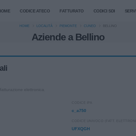
HOME
CODICE ATECO
FATTURATO
CODICI SDI
SERVI
HOME
LOCALITÀ
PIEMONTE
CUNEO
BELLINO
Aziende a Bellino
ali
 fatturazione elettronica.
CODICE IPA
c_a750
CODICE UNIVOCO (FATT. ELETTRON
UFXQGH