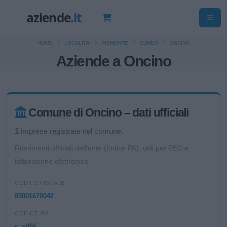
HOME
LOCALITÀ
PIEMONTE
CUNEO
ONCINO
Aziende a Oncino
Comune di Oncino – dati ufficiali
1
imprese registrate nel comune.
Riferimenti ufficiali dell'ente (Indice PA), utili per PEC e
fatturazione elettronica.
CODICE FISCALE
85001670042
CODICE IPA
c_g066