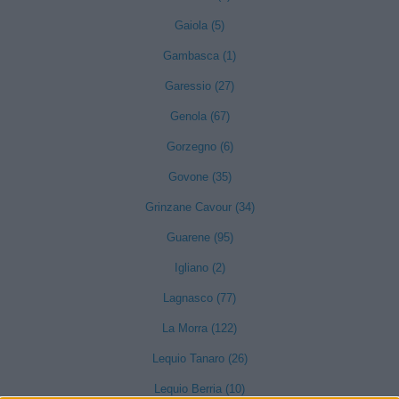
Gaiola (5)
Gambasca (1)
Garessio (27)
Genola (67)
Gorzegno (6)
Govone (35)
Grinzane Cavour (34)
Guarene (95)
Igliano (2)
Lagnasco (77)
La Morra (122)
Lequio Tanaro (26)
Lequio Berria (10)