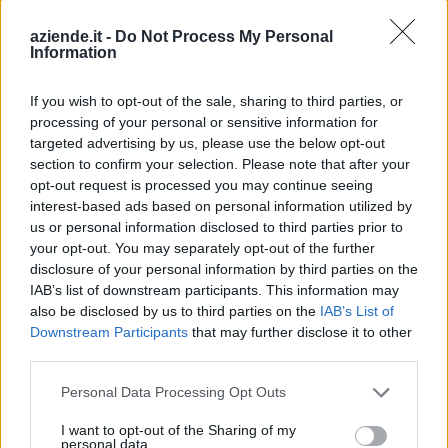
Lesegno (12)
aziende.it -
Do Not Process My Personal
Information
Levice (2)
Limone Piemonte (53)
If you wish to opt-out of the sale, sharing to third parties, or
processing of your personal or sensitive information for
Lisio (1)
targeted advertising by us, please use the below opt-out
Macra (1)
section to confirm your selection. Please note that after your
opt-out request is processed you may continue seeing
Magliano Alpi (61)
interest-based ads based on personal information utilized by
us or personal information disclosed to third parties prior to
Magliano Alfieri (21)
your opt-out. You may separately opt-out of the further
Mango (26)
disclosure of your personal information by third parties on the
IAB’s list of downstream participants. This information may
Manta (55)
also be disclosed by us to third parties on the
IAB’s List of
Marene (74)
Downstream Participants
that may further disclose it to other
third parties.
Margarita (15)
Personal Data Processing Opt Outs
Marmora (5)
I want to opt-out of the Sharing of my
Marsaglia (3)
personal data.