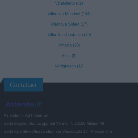
Villafalletto (89)
Villanova Mondovì (144)
Villanova Solaro (17)
Villar San Costanzo (40)
Vinadio (20)
Viola (8)
Vottignasco (11)
Contattaci
Aziende.it - Ad Intend Srl
Sede Legale: Via Jacopo dal Verme, 7, 20159 Milano MI
Sede Operativa Alessandria: via Vescovado 18 - Alessandria