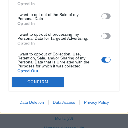
Opted In
Martiniana Po (1)
I want to opt-out of the Sale of my
Melle (8)
Personal Data.
Opted In
Moiola (5)
Mombarcaro (6)
I want to opt-out of processing my
Personal Data for Targeted Advertising.
Opted In
Mombasiglio (6)
Monastero di Vasco (9)
I want to opt-out of Collection, Use,
Retention, Sale, and/or Sharing of my
Personal Data that Is Unrelated with the
Monasterolo di Savigliano (35)
Purposes for which it was collected.
Opted Out
Monchiero (17)
CONFIRM
Mondovì (490)
Monesiglio (13)
Data Deletion
Data Access
Privacy Policy
Monforte d'Alba (103)
Montà (73)