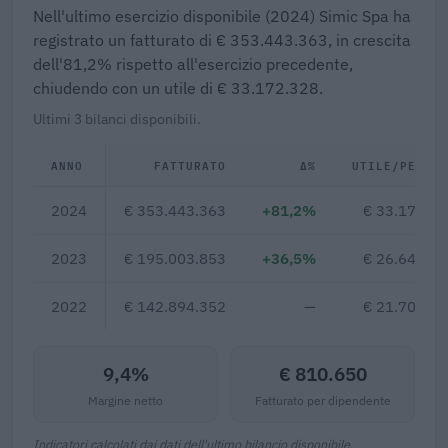
Nell'ultimo esercizio disponibile (2024) Simic Spa ha
registrato un fatturato di € 353.443.363, in crescita
dell'81,2% rispetto all'esercizio precedente,
chiudendo con un utile di € 33.172.328.
Ultimi 3 bilanci disponibili.
ANNO
FATTURATO
Δ%
UTILE/PERDI
2024
€ 353.443.363
+81,2%
€ 33.172.3
2023
€ 195.003.853
+36,5%
€ 26.648.3
2022
€ 142.894.352
—
€ 21.700.2
9,4%
€ 810.650
Margine netto
Fatturato per dipendente
Indicatori calcolati dai dati dell'ultimo bilancio disponibile.