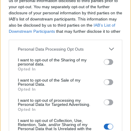
us or personal information disclosed to third parties prior to
2026-02-23
your opt-out. You may separately opt-out of the further
Esonero dal versamento dei contributi previdenziali
disclosure of your personal information by third parties on the
per l'assunzione di giovani lavoratori ( art. 1 comma 10-15
IAB’s list of downstream participants. This information may
L. 178/
also be disclosed by us to third parties on the
IAB’s List of
inps
Downstream Participants
that may further disclose it to other
3.435 euro
third parties.
2026-02-03
Personal Data Processing Opt Outs
Esonero dal versamento dei contributi previdenziali
per nuove assunzioni/trasformazioni a tempo
I want to opt-out of the Sharing of my
indeterminato nel bienni
personal data.
inps
Opted In
10.839 euro
I want to opt-out of the Sale of my
Personal Data.
2026-01-30
Opted In
Esonero dal versamento dei contributi previdenziali
per l'assunzione di giovani lavoratori ( art. 1 comma 10-15
I want to opt-out of processing my
Personal Data for Targeted Advertising.
L. 178/
Opted In
inps
6.621 euro
I want to opt-out of Collection, Use,
Retention, Sale, and/or Sharing of my
Personal Data that Is Unrelated with the