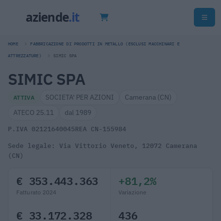
HOME
FABBRICAZIONE DI PRODOTTI IN METALLO (ESCLUSI MACCHINARI E
ATTREZZATURE)
SIMIC SPA
SIMIC SPA
SOCIETA' PER AZIONI
Camerana (CN)
ATTIVA
ATECO 25.11
dal 1989
P.IVA 02121640045
REA CN-155984
Sede legale: Via Vittorio Veneto, 12072 Camerana
(CN)
€ 353.443.363
+81,2%
Fatturato 2024
Variazione
€ 33.172.328
436