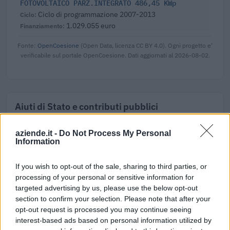
FOTOVOLTAICO PARZ.INTEGRATO 486,45 KWp
Ciclo di programmazione 2007-2013
1.029.055 euro
Fonte:
OpenCoesione
(Open Data, licenza CC BY 4.0). Ogni progetto e'
verificabile sul portale OpenCoesione. Dati aggiornati al 2026-08-02.
Aiuti di Stato e contributi pubblici
Simic Spa risulta beneficiaria di 24 aiuti o contributi
aziende.it -
Do Not Process My Personal
pubblici per un totale di 428.786 euro (2021–2026).
Information
2026-04-20
If you wish to opt-out of the sale, sharing to third parties, or
Regolamento per i fondi interprofessionali per la
processing of your personal or sensitive information for
formazione continua per la concessioni di aiuti di stato
esentati ai s
targeted advertising by us, please use the below opt-out
section to confirm your selection. Please note that after your
FONDIMPRESA
opt-out request is processed you may continue seeing
25.750 euro
interest-based ads based on personal information utilized by