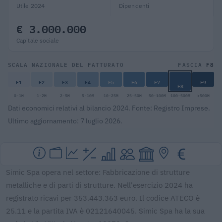
Utile 2024
Dipendenti
€ 3.000.000
Capitale sociale
F8
SCALA NAZIONALE DEL FATTURATO
FASCIA
F1
F2
F3
F4
F5
F6
F7
F9
F8
0-1M
1-2M
2-5M
5-10M
10-25M
25-50M
50-100M
100-500M
>500M
Dati economici relativi al bilancio 2024. Fonte: Registro Imprese.
Ultimo aggiornamento: 7 luglio 2026.
Simic Spa opera nel settore: Fabbricazione di strutture
metalliche e di parti di strutture. Nell'esercizio 2024 ha
registrato ricavi per 353.443.363 euro. Il codice ATECO è
25.11 e la partita IVA è 02121640045. Simic Spa ha la sua