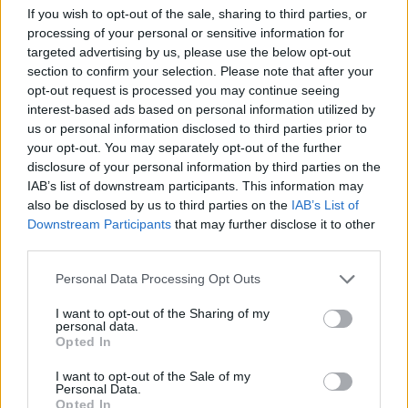
mesi
dalla data di rilascio, salvo variazioni intercorse
If you wish to opt-out of the sale, sharing to third parties, or
entro il periodo indicato.
processing of your personal or sensitive information for
targeted advertising by us, please use the below opt-out
Quanto appena affermato è esteso anche ai soggetti con
section to confirm your selection. Please note that after your
rappresentanza legale pro tempore
, ossia scelti a
opt-out request is processed you may continue seeing
interest-based ads based on personal information utilized by
tempo determinato all'atto di costituzione dell'impresa o
us or personal information disclosed to third parties prior to
in un momento successivo. Non appena la carica viene
your opt-out. You may separately opt-out of the further
revocata o affidata a un'altra persona, è indispensabile
disclosure of your personal information by third parties on the
variazione
comunicare la
e farsi inviare il file
IAB’s list of downstream participants. This information may
also be disclosed by us to third parties on the
IAB’s List of
aggiornato.
Downstream Participants
that may further disclose it to other
third parties.
Personal Data Processing Opt Outs
Legale rappresentante e titolare,
differenze tra le 2 figure
I want to opt-out of the Sharing of my
personal data.
Opted In
I want to opt-out of the Sale of my
titolare
Il
di un'impresa è colui che detiene la proprietà
Personal Data.
Opted In