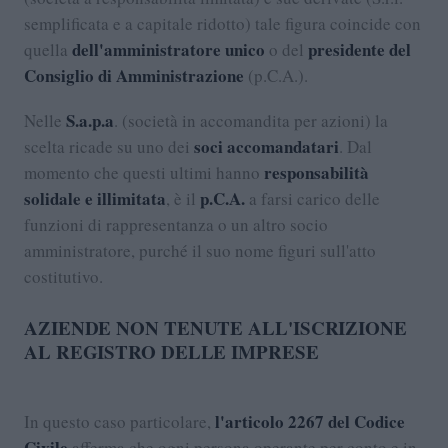
semplificata e a capitale ridotto) tale figura coincide con
dell'amministratore unico
presidente del
quella
o del
Consiglio di Amministrazione
(p.C.A.).
S.a.p.a
Nelle
. (società in accomandita per azioni) la
soci accomandatari
scelta ricade su uno dei
. Dal
responsabilità
momento che questi ultimi hanno
solidale e illimitata
p.C.A.
, è il
a farsi carico delle
funzioni di rappresentanza o un altro socio
amministratore, purché il suo nome figuri sull'atto
costitutivo.
AZIENDE NON TENUTE ALL'ISCRIZIONE
AL REGISTRO DELLE IMPRESE
l'articolo 2267 del Codice
In questo caso particolare,
Civile
afferma che ogni persona operante per conto e in