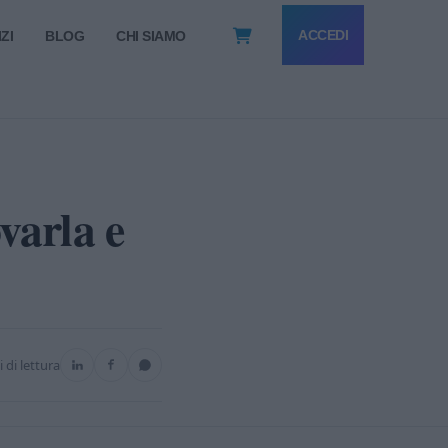
ACCEDI
ZI
BLOG
CHI SIAMO
varla e
 di lettura