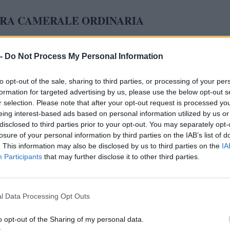
URA CAMERALE ORDINARIA
ordinaria
ma tipologia di visura camerale è quella
che, come
tutti i dati e 
la denominazione stessa, riporta semplicemente
 -
Do Not Process My Personal Information
ni che servono per identificare l'azienda
o l'impresa iscritta
to opt-out of the sale, sharing to third parties, or processing of your per
lle Imprese.
formation for targeted advertising by us, please use the below opt-out s
r selection. Please note that after your opt-out request is processed y
che contiene figurano:
eing interest-based ads based on personal information utilized by us or
disclosed to third parties prior to your opt-out. You may separately opt-
to sociale
;
losure of your personal information by third parties on the IAB’s list of
. This information may also be disclosed by us to third parties on the
IA
e fiscale
partita Iva
o la
;
Participants
that may further disclose it to other third parties.
di costituzione
;
attestazioni
certificazioni
li
o
inerenti alla sua attività;
l Data Processing Opt Outs
 attuale
dell'attività aziendale o imprenditoriale;
o opt-out of the Sharing of my personal data.
 amministrativa e operativa
, nonché eventuali sedi sociali;