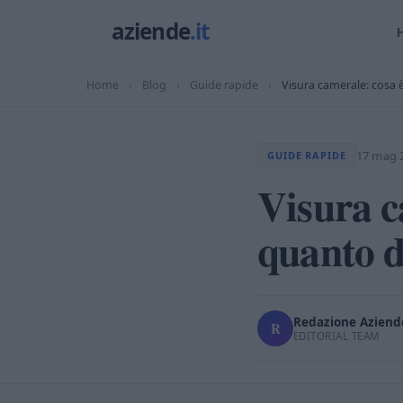
Home
›
Blog
›
Guide rapide
›
Visura camerale: cosa 
17 mag 
GUIDE RAPIDE
Visura c
quanto 
Redazione Aziende
R
EDITORIAL TEAM