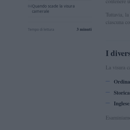
contenere u
Quando scade la visura
camerale
Tuttavia, l
ciascuna con
3 minuti
Tempo di lettura
I diver
La visura c
Ordina
Storica
Inglese
Esaminiamo 