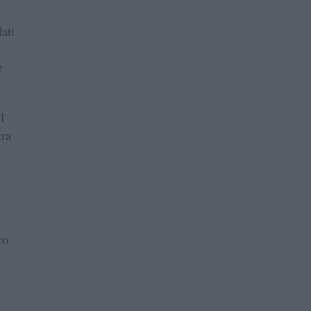
ati
è
l
ra
ro