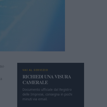
eno
VAI AL SERVIZIO
l
RICHIEDI UNA VISURA
la
CAMERALE
Documento ufficiale dal Registro
delle Imprese, consegna in pochi
minuti via email.