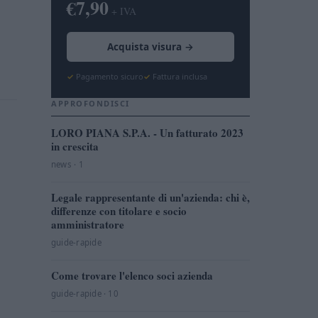
€7,90
+ IVA
Acquista visura →
Pagamento sicuro
Fattura inclusa
APPROFONDISCI
LORO PIANA S.P.A. - Un fatturato 2023
in crescita
news · 1
Legale rappresentante di un'azienda: chi è,
differenze con titolare e socio
amministratore
guide-rapide
Come trovare l'elenco soci azienda
guide-rapide · 10