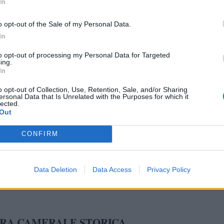
In
ani amministrativi
cariche societarie
o le
associate alla realt
o opt-out of the Sale of my Personal Data.
le;
In
procedure concorsuali
enza di eventuali
in atto;
to opt-out of processing my Personal Data for Targeted
ing.
izzo di posta certificata
(PEC);
In
ale
economico e sociale;
o opt-out of Collection, Use, Retention, Sale, and/or Sharing
ersonal Data that Is Unrelated with the Purposes for which it
lected.
nagrafici dei soci
o dei titolari di azioni o quote aziendali;
Out
ità
che l'impresa o l'azienda mira a svolgere;
CONFIRM
o univoco di iscrizione
al Registro delle Imprese;
statuto
nerenti allo
;
Data Deletion
Data Access
Privacy Policy
scissioni
fusioni
trasferimenti
uale presenza di
,
o
URA CAMERALE STORICA