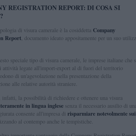
Y REGISTRATION REPORT: DI COSA SI
?
Company
ipologia di visura camerale è la cosiddetta
on Report
, documento ideato appositamente per un suo utiliz
esto speciale tipo di visura camerale, le imprese italiane che s
attività legate all'import-export al di fuori del territorio
odono di un'agevolazione nella presentazione della
one alle relative autorità straniere.
infatti, la possibilità di richiedere e ottenere una visura
nteramente in lingua inglese
senza il necessario ausilio di un
risparmiare notevolmente sui
giurata consente all'impresa di
mizzando al contempo anche le tempistiche.
 altro importante vantaggio della Company Registration Repor