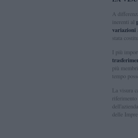
A differenz
inerenti al
variazioni
stata costitu
I più impor
trasferimen
più membri
tempo poss
La visura ca
riferimento
dell'azienda
delle Impre