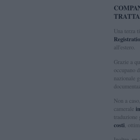
COMPAN
TRATTA
Una terza t
Registrati
all'estero.
Grazie a qu
occupano di 
nazionale g
documentazi
Non a caso, 
i
camerale
traduzione 
costi
, otti
Inoltre, un