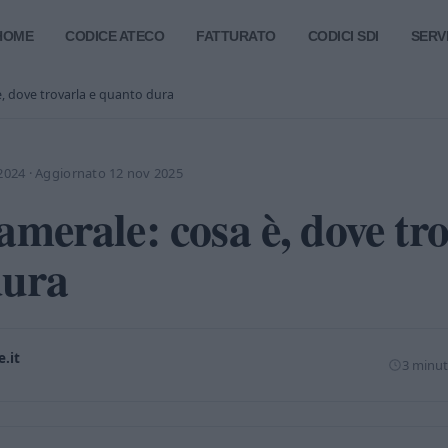
HOME
CODICE ATECO
FATTURATO
CODICI SDI
SERVI
è, dove trovarla e quanto dura
2024
·
Aggiornato 12 nov 2025
amerale: cosa è, dove tro
dura
.it
3 minuti