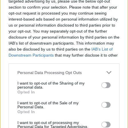
targeted advertising by us, please use the below opt-out
section to confirm your selection. Please note that after your
Cosa è il codice REA e come trovarlo
opt-out request is processed you may continue seeing
interest-based ads based on personal information utilized by
Come trovare l'elenco soci azienda
us or personal information disclosed to third parties prior to
Società di persone: tipologie e caratteristiche
your opt-out. You may separately opt-out of the further
disclosure of your personal information by third parties on the
Sede legale di un'impresa italiana, ecco come trovarla
IAB’s list of downstream participants. This information may
also be disclosed by us to third parties on the
IAB’s List of
Registrazione del Codice Destinatario
Downstream Participants
that may further disclose it to other
third parties.
Codici RAE, SAE e Ateco: cosa sono
Personal Data Processing Opt Outs
Codice Destinatario per Fattura Elettronica
I want to opt-out of the Sharing of my
Come Cancellare Protesti in Camera di Commercio
personal data.
Opted In
Cosa sono e a cosa servono le Marche Temporali
I want to opt-out of the Sale of my
Tipologie di Società: Quale Scegliere
Personal Data.
Opted In
Visura ipocatastale online: cos'è e come richiederla
I want to opt-out of processing my
Società in liquidazione: che significa e come verificarlo
Personal Data for Targeted Advertising.