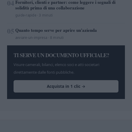
04
Fornitori, clienti e partner: come leggere i segnali di
solidità prima di una collaborazione
guide-rapide · 3 minuti
05
Quanto tempo serve per aprire un'azienda
avviare-un-impresa · 8 minuti
TI SERVE UN DOCUMENTO UFFICIALE?
Visure camerali, bilanci, elenco soci e atti societari
direttamente dalle fonti pubbliche.
Acquista in 1 clic →