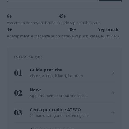
6+
45+
Avviare un'impresa pubblicate
Guide rapide pubblicate
4+
48+
Aggiornato
Adempimenti e scadenze pubblicate
News pubblicate
August 2026
INIZIA DA QUI
01
Guide pratiche
→
Visure, ATECO, bilanci, fatturato
02
News
→
Aggiornamenti normativi e fiscali
03
Cerca per codice ATECO
→
21 macro categorie merceologiche