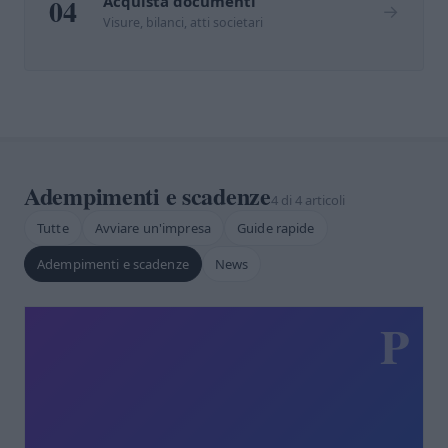
04
Acquista documenti
→
Visure, bilanci, atti societari
Adempimenti e scadenze
4 di 4 articoli
Tutte
Avviare un'impresa
Guide rapide
Adempimenti e scadenze
News
P