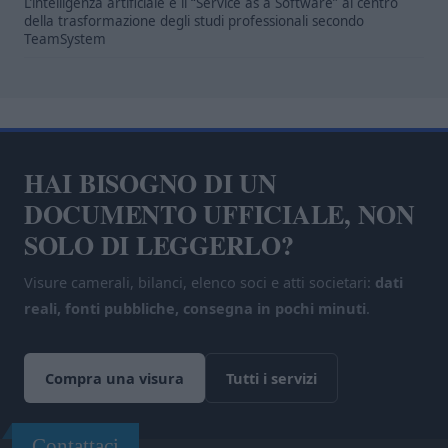
L’intelligenza artificiale e il “Service as a Software” al centro
della trasformazione degli studi professionali secondo
TeamSystem
HAI BISOGNO DI UN
DOCUMENTO UFFICIALE, NON
SOLO DI LEGGERLO?
Visure camerali, bilanci, elenco soci e atti societari:
dati
reali, fonti pubbliche, consegna in pochi minuti
.
Compra una visura
Tutti i servizi
Contattaci