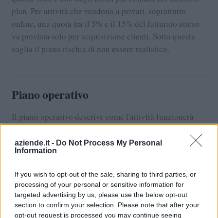
plan. Per attività che vendono a privati, soprattutto
online, una quota tra il 5% e il 15% del fatturato atteso
va prevista solo per acquisizione clienti. Sotto questa
soglia il piano rischia di non essere realistico.
Piano operativo
Il piano operativo descrive come l'attività funzionerà
nella quotidianità. Localizzazione, organizzazione del
lavoro, fornitori principali, gestione della logistica
aziende.it -
Do Not Process My Personal
Information
quando rilevante.
un'attività commerciale al dettaglio
If you wish to opt-out of the sale, sharing to third parties, or
Per
contano la
processing of your personal or sensitive information for
posizione del punto vendita (visibilità, passaggi
targeted advertising by us, please use the below opt-out
pedonali, costo dell'affitto), gli orari di apertura, la
section to confirm your selection. Please note that after your
gestione del magazzino, le politiche di acquisto. Per
opt-out request is processed you may continue seeing