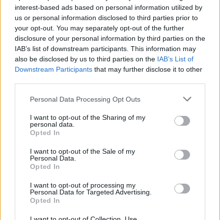
un'attività di servizi
, la localizzazione conta meno;
interest-based ads based on personal information utilized by
us or personal information disclosed to third parties prior to
pesano invece di più gli aspetti organizzativi: come si
your opt-out. You may separately opt-out of the further
gestisce l'agenda, come si erogano i servizi, quali
disclosure of your personal information by third parties on the
un ecommerce
strumenti tecnologici si usano. Per
, il
IAB’s list of downstream participants. This information may
cuore è altrove: piattaforma, gestione del magazzino,
also be disclosed by us to third parties on the
IAB’s List of
Downstream Participants
that may further disclose it to other
logistica delle spedizioni, politiche di reso. Per
third parties.
un'attività produttiva
, vanno descritti i processi
produttivi, i tempi di lavorazione, la gestione delle
Personal Data Processing Opt Outs
materie prime, l'eventuale outsourcing.
I want to opt-out of the Sharing of my
personal data.
Le risorse umane vanno specificate sin dalla fase
Opted In
iniziale. Quanti collaboratori serviranno nei primi 12
I want to opt-out of the Sale of my
mesi? Si parte da soli o con un team? Si lavora con
Personal Data.
Opted In
dipendenti o con collaboratori a partita IVA? Questi
aspetti hanno un impatto diretto sul piano economico,
I want to opt-out of processing my
Personal Data for Targeted Advertising.
quindi vanno definiti prima di passare ai numeri.
Opted In
I want to opt-out of Collection, Use,