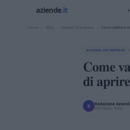
Home
›
Blog
›
Avviare un'impresa
›
Come validare un'
AVVIARE UN'IMPRESA
Come val
di aprir
Redazione Aziende
R
EDITORIAL TEAM