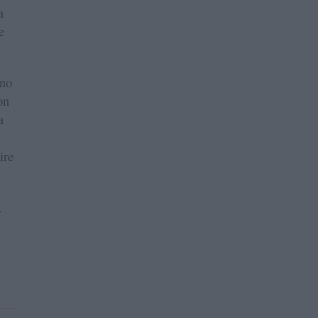
a
e
ono
on
a
ire
.