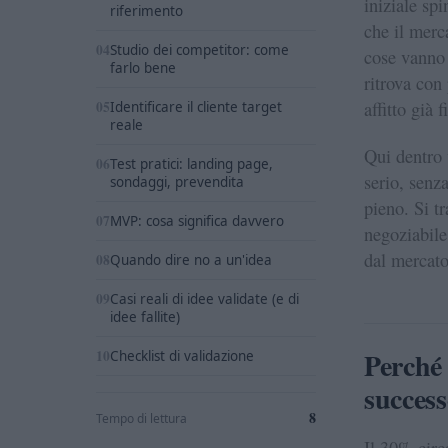
iniziale sp
riferimento
che il merc
Studio dei competitor: come
cose vanno 
farlo bene
ritrova con
affitto già 
Identificare il cliente target
reale
Qui dentro
Test pratici: landing page,
serio, senz
sondaggi, prevendita
pieno. Si t
MVP: cosa significa davvero
negoziabile
dal mercato
Quando dire no a un'idea
Casi reali di idee validate (e di
idee fallite)
Perché 
Checklist di validazione
success
8
Tempo di lettura
Il 30% circ