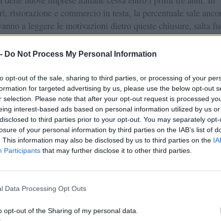
ori, ristorazione e commercio in testa, la percentuale sale anco
anno a leggere le motivazioni dietro queste chiusure, salta fu
l'idea iniziale non era stata validata sul merca
filo comune:
 -
Do Not Process My Personal Information
n assicura il successo. Su questo è bene non illudersi. Quello
to opt-out of the sale, sharing to third parties, or processing of your per
 drasticamente il rischio di partire con un'ipotesi sbagliata.
formation for targeted advertising by us, please use the below opt-out s
coprire prima dell'apertura che il problema percepito
r selection. Please note that after your opt-out request is processed y
eing interest-based ads based on personal information utilized by us or
ditore non era percepito allo stesso modo dai clienti. Oppure 
disclosed to third parties prior to your opt-out. You may separately opt-
mmaginato non reggeva. Oppure ancora che la concorrenza er
losure of your personal information by third parties on the IAB’s list of
 per uno spazio realistico di ingresso.
. This information may also be disclosed by us to third parties on the
IA
Participants
that may further disclose it to other third parties.
 tutti: validare costa meno che fallire. Molto meno. Qualche
i verifiche, un certo numero di colloqui con potenziali clienti,
 online a basso costo. Si fa con poco, prima di aprire la partit
l Data Processing Opt Outs
'apertura cambia tutto. Le decisioni diventano rigide. Le spe
Il tempo per cambiare strada si comprime drasticamente.
o opt-out of the Sharing of my personal data.