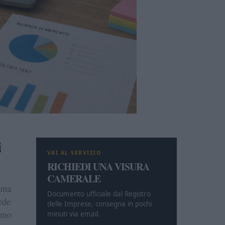
i
VAI AL SERVIZIO
RICHIEDI UNA VISURA
CAMERALE
 una
Documento ufficiale dal Registro
ede
delle Imprese, consegna in pochi
asmo
minuti via email.