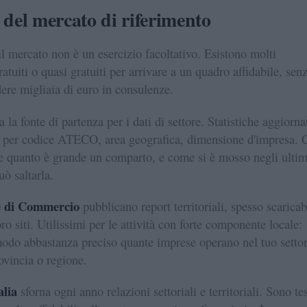
 del mercato di riferimento
l mercato non è un esercizio facoltativo. Esistono molti
atuiti o quasi gratuiti per arrivare a un quadro affidabile, sen
ere migliaia di euro in consulenze.
a la fonte di partenza per i dati di settore. Statistiche aggiorna
e per codice ATECO, area geografica, dimensione d'impresa. 
e quanto è grande un comparto, e come si è mosso negli ultim
uò saltarla.
 di Commercio
pubblicano report territoriali, spesso scaricab
oro siti. Utilissimi per le attività con forte componente locale:
odo abbastanza preciso quante imprese operano nel tuo setto
rovincia o regione.
alia
sforna ogni anno relazioni settoriali e territoriali. Sono tes