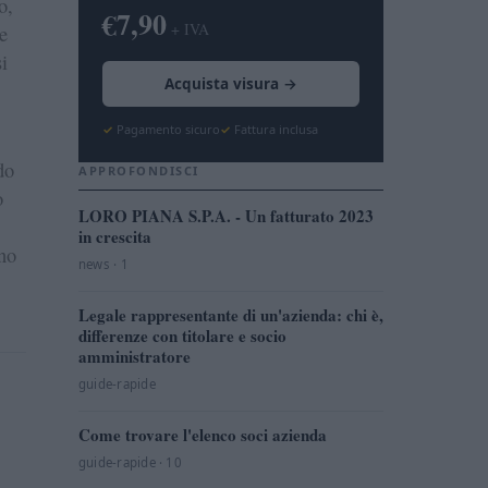
o,
€7,90
+ IVA
e
i
Acquista visura →
Pagamento sicuro
Fattura inclusa
do
APPROFONDISCI
o
LORO PIANA S.P.A. - Un fatturato 2023
in crescita
ano
news · 1
Legale rappresentante di un'azienda: chi è,
differenze con titolare e socio
amministratore
guide-rapide
Come trovare l'elenco soci azienda
guide-rapide · 10