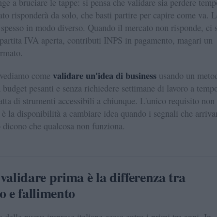
inge a bruciare le tappe: si pensa che validare sia perdere temp
ato risponderà da solo, che basti partire per capire come va. L
spesso in modo diverso. Quando il mercato non risponde, ci s
 partita IVA aperta, contributi INPS in pagamento, magari un
firmato.
validare un'idea di business
 vediamo come
usando un meto
a budget pesanti e senza richiedere settimane di lavoro a temp
ratta di strumenti accessibili a chiunque. L'unico requisito non
 è la disponibilità a cambiare idea quando i segnali che arriv
 dicono che qualcosa non funziona.
validare prima è la differenza tra
o e fallimento
a delle nuove imprese italiane cessa entro i primi tre anni. In