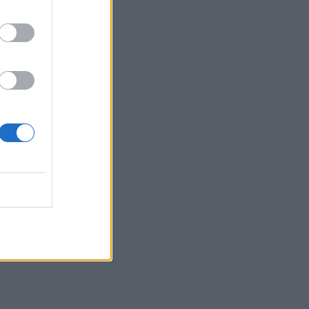
i
ti
ta
ui