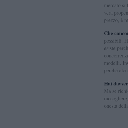
mercato si 
vera propen
prezzo, è m
Che concor
possibili. 
esiste perc
concorrenza
modelli. In
perché alcu
Hai davver
Ma se richi
raccogliere
onesta dell