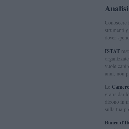
Analisi
Conoscere i
strumenti gr
dover spend
ISTAT
rest
organizzat
vuole capir
anni, non p
Camere
Le
gratis dai l
dicono in m
sulla tua p
Banca d'It