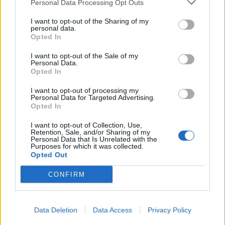
Personal Data Processing Opt Outs
I want to opt-out of the Sharing of my
Acquista visura →
personal data.
Opted In
Pagamento sicuro
Fattura inclusa
I want to opt-out of the Sale of my
Personal Data.
APPROFONDISCI
Opted In
LORO PIANA S.P.A. - Un fatturato 2023 in crescita
I want to opt-out of processing my
Personal Data for Targeted Advertising.
news · 1
Opted In
Legale rappresentante di un'azienda: chi è, differenze con
I want to opt-out of Collection, Use,
titolare e socio amministratore
Retention, Sale, and/or Sharing of my
Personal Data that Is Unrelated with the
guide-rapide
Purposes for which it was collected.
Opted Out
Come trovare l'elenco soci azienda
CONFIRM
guide-rapide · 10
Codici RAE, SAE e Ateco: cosa sono
Data Deletion
Data Access
Privacy Policy
guide-rapide · 3