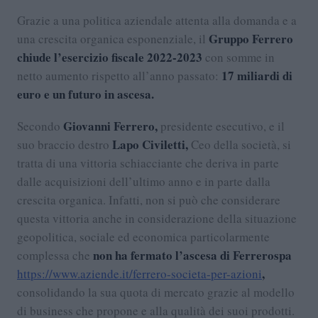
Grazie a una politica aziendale attenta alla domanda e a
Gruppo Ferrero
una crescita organica esponenziale, il
chiude l’esercizio fiscale 2022-2023
con somme in
17 miliardi di
netto aumento rispetto all’anno passato:
euro e un futuro in ascesa.
Giovanni Ferrero,
Secondo
presidente esecutivo, e il
Lapo Civiletti,
suo braccio destro
Ceo della società, si
tratta di una vittoria schiacciante che deriva in parte
dalle acquisizioni dell’ultimo anno e in parte dalla
crescita organica. Infatti, non si può che considerare
questa vittoria anche in considerazione della situazione
geopolitica, sociale ed economica particolarmente
non ha fermato l’ascesa di Ferrerospa
complessa che
,
https://www.aziende.it/ferrero-societa-per-azioni
consolidando la sua quota di mercato grazie al modello
di business che propone e alla qualità dei suoi prodotti.