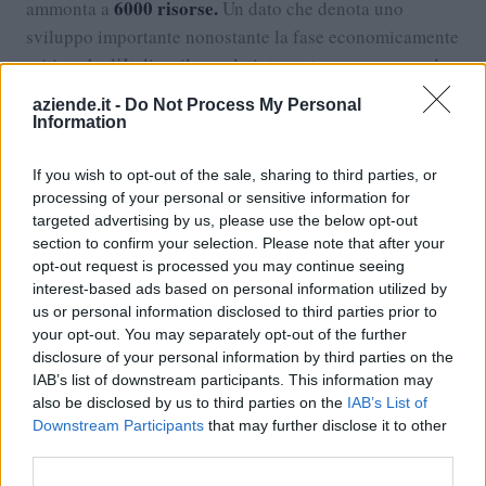
6000 risorse.
ammonta a
Un dato che denota uno
sviluppo importante nonostante la fase economicamente
critica che l’Italia e il mondo intero stava attraversando.
Ferrero spa,
Così lo Chief Financial Officer della
aziende.it -
Do Not Process My Personal
Daniel Martinez Carretero,
ha dichiarato che la
Information
Ferrero è stata definita come la società con la
The Reptrak
reputazione migliore in Italia da
If you wish to opt-out of the sale, sharing to third parties, or
processing of your personal or sensitive information for
Company
Best
, ottenendo il primo posto nella categoria
targeted advertising by us, please use the below opt-out
ESG Company
che rappresenta l’indice di gradimento
section to confirm your selection. Please note that after your
per le aziende attente all’ecosostenibilità.
opt-out request is processed you may continue seeing
interest-based ads based on personal information utilized by
us or personal information disclosed to third parties prior to
your opt-out. You may separately opt-out of the further
VAI AL SERVIZIO
disclosure of your personal information by third parties on the
RICHIEDI UNA VISURA CAMERALE
IAB’s list of downstream participants. This information may
also be disclosed by us to third parties on the
IAB’s List of
Documento ufficiale dal Registro delle Imprese,
Downstream Participants
that may further disclose it to other
consegna in pochi minuti via email.
third parties.
€7,90
+ IVA