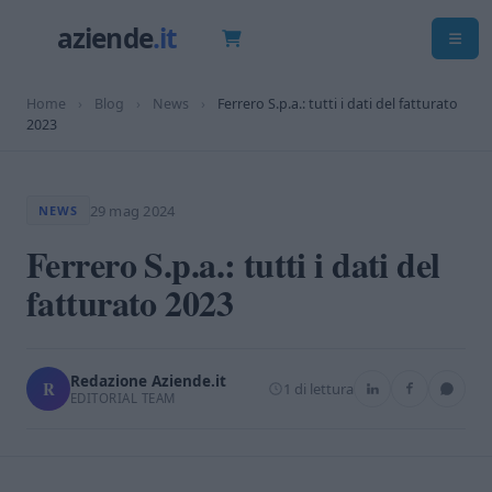
Home
›
Blog
›
News
›
Ferrero S.p.a.: tutti i dati del fatturato
2023
29 mag 2024
NEWS
Ferrero S.p.a.: tutti i dati del
fatturato 2023
Redazione Aziende.it
R
1 di lettura
EDITORIAL TEAM