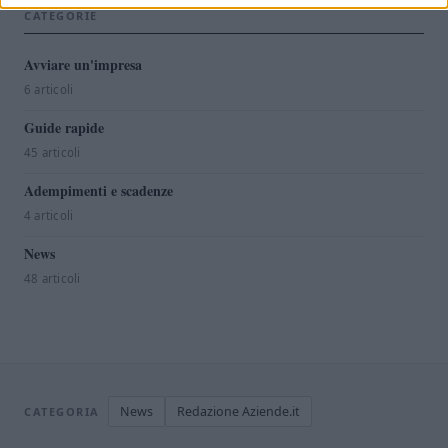
CATEGORIE
Avviare un'impresa
6 articoli
Guide rapide
45 articoli
Adempimenti e scadenze
4 articoli
News
48 articoli
News
Redazione Aziende.it
CATEGORIA