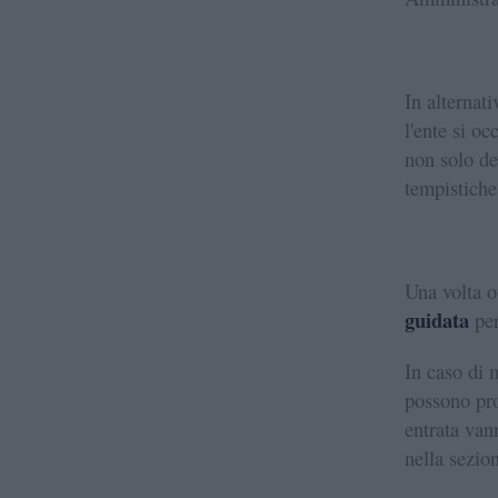
In alternat
l'ente si o
non solo de
tempistiche
Una volta o
guidata
per
In caso di 
possono pro
entrata vann
nella sezio