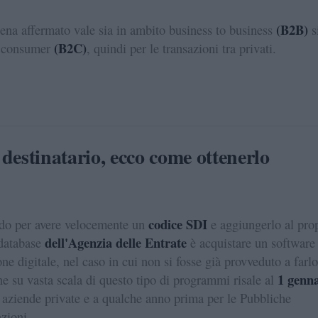
(B2B)
na affermato vale sia in ambito business to business
s
(B2C)
o consumer
, quindi per le transazioni tra privati.
destinatario, ecco come ottenerlo
codice SDI
do per avere velocemente un
e aggiungerlo al pro
dell'Agenzia delle Entrate
 database
è acquistare un software
one digitale, nel caso in cui non si fosse già provveduto a farlo
1 genn
ne su vasta scala di questo tipo di programmi risale al
 aziende private e a qualche anno prima per le Pubbliche
zioni.