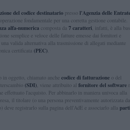
azione del codice destinatario
l'Agenzia delle Entrat
presso
operazione fondamentale per una corretta gestione contabile.
nza alfa-numerica
7 caratteri
composta da
, infatti, è alla ba
zione semplice e veloce delle fatture emesse dai fornitori e
 una valida alternativa alla trasmissione di allegati mediante
(PEC)
onica certificata
.
codice di fatturazione
o in oggetto, chiamato anche
o del
(SDI)
fornitore del software
interscambio
, viene attribuito al
n
e effettuato l'acquisto. Per abbinarlo in maniera univoca alla
resa, il titolare (o una persona preventivamente autorizzata da
part
o) deve registrarlo sulla pagina dell'AdE e associarlo alla