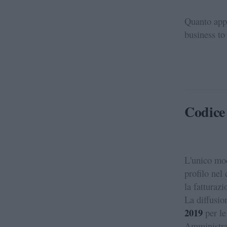
Quanto appe
business t
Codice 
L'unico mo
profilo nel
la fatturazi
La diffusio
2019
per le
Amministra