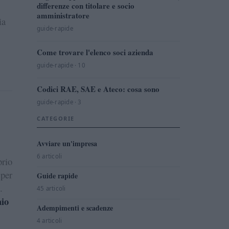
differenze con titolare e socio
amministratore
ia
guide-rapide
Come trovare l'elenco soci azienda
guide-rapide · 10
Codici RAE, SAE e Ateco: cosa sono
guide-rapide · 3
CATEGORIE
Avviare un'impresa
6 articoli
prio
 per
Guide rapide
.
45 articoli
aio
Adempimenti e scadenze
4 articoli