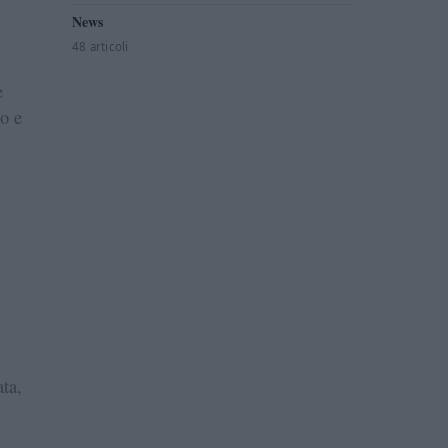
News
48 articoli
e
io e
ata,