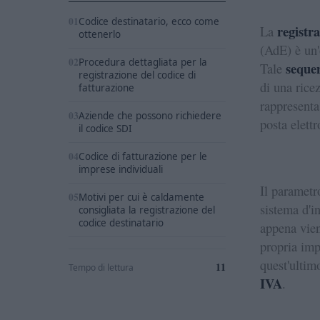
Codice destinatario, ecco come
registr
La
ottenerlo
(AdE) è un'
Procedura dettagliata per la
seque
Tale
registrazione del codice di
di una rice
fatturazione
rappresenta
Aziende che possono richiedere
posta elettr
il codice SDI
Codice di fatturazione per le
imprese individuali
Il parametr
Motivi per cui è caldamente
sistema d'
consigliata la registrazione del
codice destinatario
appena vien
propria imp
quest'ultim
11
Tempo di lettura
IVA
.