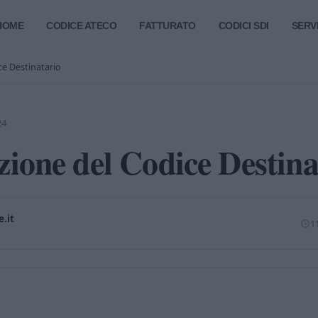
HOME
CODICE ATECO
FATTURATO
CODICI SDI
SERVI
ce Destinatario
24
zione del Codice Destina
.it
11