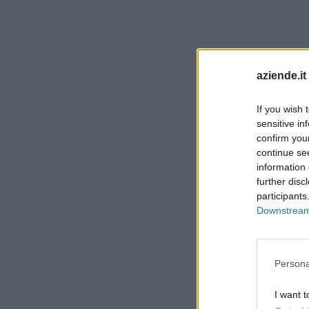
Procedu
aziende.it
codice 
If you wish 
sensitive in
confirm you
continue se
Associare il
information 
further disc
minuti. Ecc
participants
Downstream 
Persona
accesso
I want t