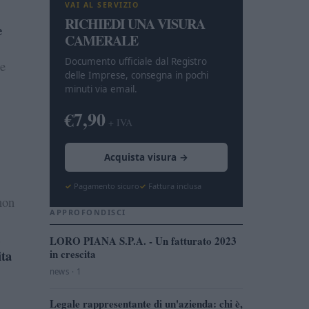
VAI AL SERVIZIO
RICHIEDI UNA VISURA
e
CAMERALE
Documento ufficiale dal Registro
se
delle Imprese, consegna in pochi
minuti via email.
€7,90
+ IVA
Acquista visura →
Pagamento sicuro
Fattura inclusa
on
APPROFONDISCI
LORO PIANA S.P.A. - Un fatturato 2023
in crescita
ita
news · 1
Legale rappresentante di un'azienda: chi è,