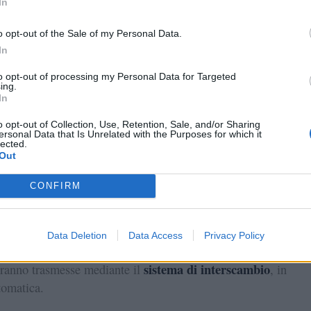
In
fatturazione
o nella pagina dedicata alla
o opt-out of the Sale of my Personal Data.
In
to opt-out of processing my Personal Data for Targeted
ing.
codice
a del
In
o opt-out of Collection, Use, Retention, Sale, and/or Sharing
ersonal Data that Is Unrelated with the Purposes for which it
lected.
Out
ma
dei dati inseriti.
CONFIRM
Data Deletion
Data Access
Privacy Policy
procedura, le fatture digitali corrispondenti alla partita IVA
sistema di interscambio
rranno trasmesse mediante il
, in
tomatica.