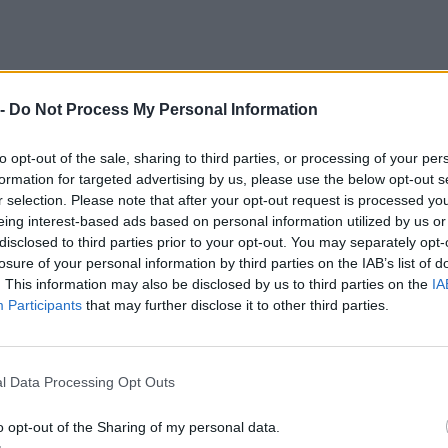
ra dettagliata per la registrazione del
 -
Do Not Process My Personal Information
di fatturazione
to opt-out of the sale, sharing to third parties, or processing of your per
formation for targeted advertising by us, please use the below opt-out s
r selection. Please note that after your opt-out request is processed y
eing interest-based ads based on personal information utilized by us or
 codice destinatario alla propria attività è facile e richiede po
disclosed to third parties prior to your opt-out. You may separately opt-
losure of your personal information by third parties on the IAB’s list of
corretta registrazione
o gli step previsti per una
:
. This information may also be disclosed by us to third parties on the
IA
Participants
that may further disclose it to other third parties.
l Data Processing Opt Outs
alla piattaforma dell'Agenzia delle Entrate
o opt-out of the Sharing of my personal data.