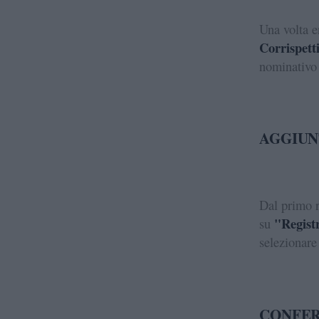
Una volta e
Corrispetti
nominativo 
AGGIUN
Dal primo ri
"Registr
su
selezionare
CONFER