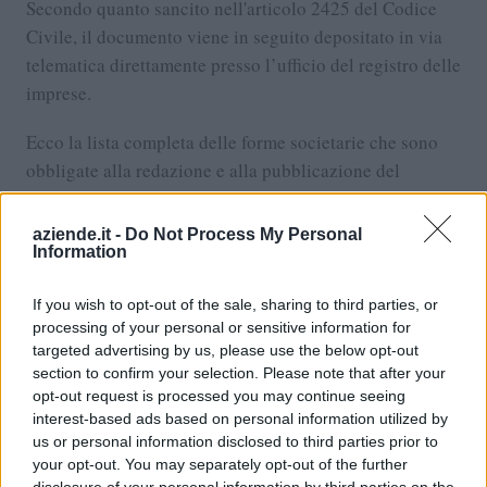
Secondo quanto sancito nell'articolo 2425 del Codice
Civile, il documento viene in seguito depositato in via
telematica direttamente presso l’ufficio del registro delle
imprese.
Ecco la lista completa delle forme societarie che sono
obbligate alla redazione e alla pubblicazione del
documento di esercizio di bilancio:
aziende.it -
Do Not Process My Personal
S.p.a. - società per azioni
Information
S.r.l. - società a responsabilità limitata
If you wish to opt-out of the sale, sharing to third parties, or
S.a.p.a. società in accomandita per azioni
processing of your personal or sensitive information for
targeted advertising by us, please use the below opt-out
Società estere che hanno la sede in Italia
section to confirm your selection. Please note that after your
Enti locali.
opt-out request is processed you may continue seeing
interest-based ads based on personal information utilized by
us or personal information disclosed to third parties prior to
Caso specifico è poi quello avente a che fare con
your opt-out. You may separately opt-out of the further
determinate forme societarie, tenute alla redazione del