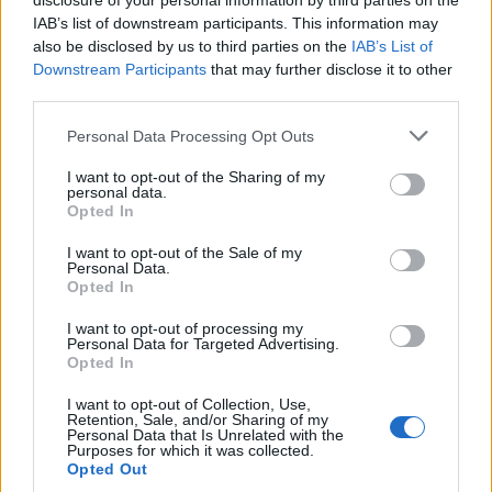
disclosure of your personal information by third parties on the
bilancio, ma non all’obbligo di pubblicazione. Nello
IAB’s list of downstream participants. This information may
specifico, il riferimento è alle S.s. (società semplici) e
also be disclosed by us to third parties on the
IAB’s List of
Downstream Participants
that may further disclose it to other
alle S.n.c. (società in nome collettivo). Per concludere,
third parties.
le associazioni sportive, i liberi professionisti
regolarmente iscritti a un albo professionale, le
Personal Data Processing Opt Outs
compagini assicurative e le banche, essendo enti
I want to opt-out of the Sharing of my
aderenti a un sistema di contabilità internazionale) non
personal data.
Opted In
sono tenute alla redazione del bilancio, nonostante
siano possessori di Partita IVA.
I want to opt-out of the Sale of my
Personal Data.
Opted In
I want to opt-out of processing my
Personal Data for Targeted Advertising.
Opted In
Dove trovare un bilancio di esercizio?
I want to opt-out of Collection, Use,
Retention, Sale, and/or Sharing of my
Personal Data that Is Unrelated with the
Come vedere il bilancio di un'azienda
? È possibile
Purposes for which it was collected.
Opted Out
trovare un bilancio di esercizio di un'impresa,